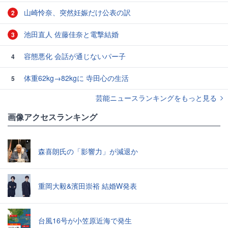
山崎怜奈、突然妊娠だけ公表の訳
2
池田直人 佐藤佳奈と電撃結婚
3
容態悪化 会話が通じないパー子
4
体重62kg→82kgに 寺田心の生活
5
芸能ニュースランキングをもっと見る
画像アクセスランキング
森喜朗氏の「影響力」が減退か
重岡大毅&濱田崇裕 結婚W発表
台風16号が小笠原近海で発生