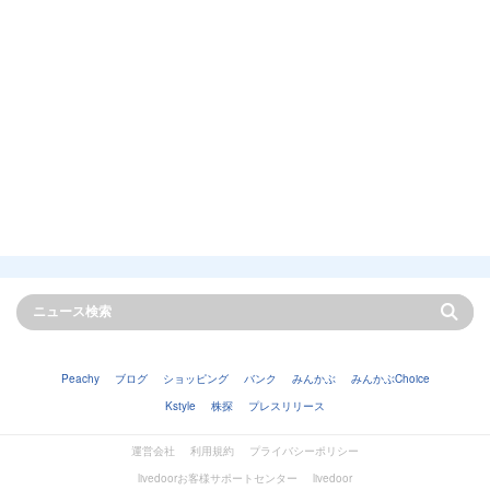
Peachy
ブログ
ショッピング
バンク
みんかぶ
みんかぶChoice
Kstyle
株探
プレスリリース
運営会社
利用規約
プライバシーポリシー
livedoorお客様サポートセンター
livedoor