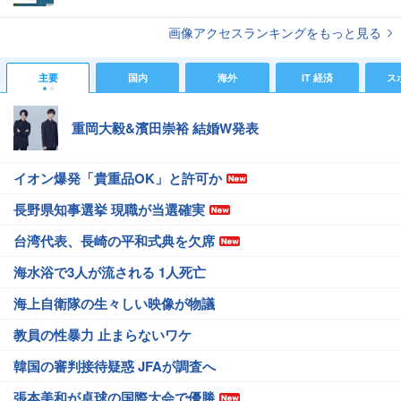
画像アクセスランキングをもっと見る
主要
国内
海外
IT 経済
ス
重岡大毅&濱田崇裕 結婚W発表
イオン爆発「貴重品OK」と許可か
長野県知事選挙 現職が当選確実
台湾代表、長崎の平和式典を欠席
海水浴で3人が流される 1人死亡
海上自衛隊の生々しい映像が物議
教員の性暴力 止まらないワケ
韓国の審判接待疑惑 JFAが調査へ
張本美和が卓球の国際大会で優勝