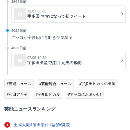
3904日前
12/01 08:00
宇多田 ママになって初ツイート
4052日前
アッコが宇多田に毒吐き空気凍る
4053日前
07/05 10:32
宇多田出産で注目 元夫の動向
#芸能ニュース
#芸能総合ニュース
#宇多田ヒカルの出産
#和田アキ子
#宇多田ヒカル
#アッコにおまかせ!
芸能ニュースランキング
重岡大毅&濱田崇裕 結婚W発表
1