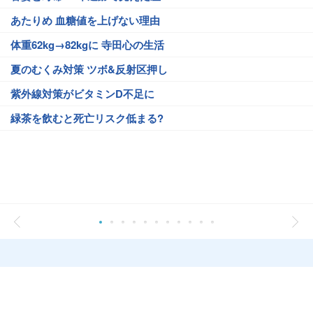
あたりめ 血糖値を上げない理由
体重62kg→82kgに 寺田心の生活
夏のむくみ対策 ツボ&反射区押し
紫外線対策がビタミンD不足に
緑茶を飲むと死亡リスク低まる?