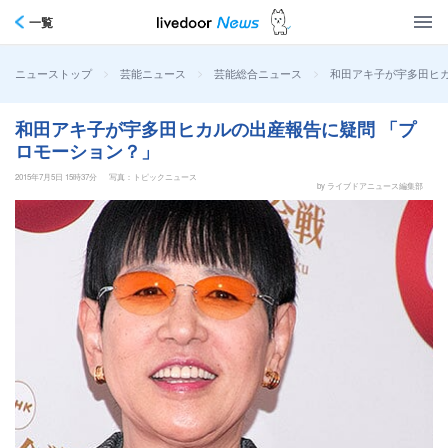
一覧
>
>
>
和田アキ子が宇多田ヒ
ニューストップ
芸能ニュース
芸能総合ニュース
和田アキ子が宇多田ヒカルの出産報告に疑問 「プ
ロモーション？」
2015年7月5日 15時37分
写真：トピックニュース
by ライブドアニュース編集部