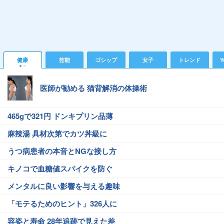
健康
芸能
ゴシップ
女子
トレンド
Y
医師が勧める 猫背解消の体操術
465gで321円 ドンキプリン品薄
麻辣湯 具材次第でカツ丼級に
うつ病患者の本音とNGな接し方
キノコで血糖値スパイクを防ぐ
メンタルに良い影響を与える趣味
「モテるためのヒント」326人に
容姿と寿命 28年追跡で見えた差