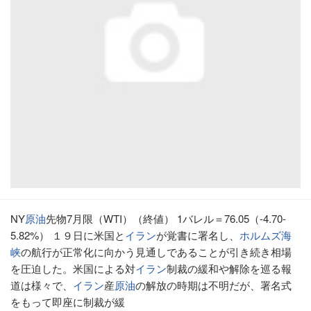
NY
原油
先物7月限（WTI）（終値） 1バレル＝76.05（-4.70-
5.82%） １９日に米国と
イラン
が覚書に署名し、
ホルムズ海
峡
の航行が正常化に向かう見通しであることが引き続き相場
を圧迫した。米国による対
イラン
制裁の緩和や解除を巡る報
道は様々で、
イラン
産
原油
の解放の時期は不明だが、署名式
をもって即座に制裁が緩