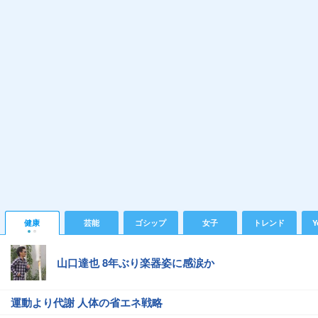
健康
芸能
ゴシップ
女子
トレンド
Y
山口達也 8年ぶり楽器姿に感涙か
運動より代謝 人体の省エネ戦略