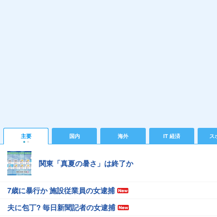
主要
国内
海外
IT 経済
ス
関東「真夏の暑さ」は終了か
7歳に暴行か 施設従業員の女逮捕
夫に包丁? 毎日新聞記者の女逮捕