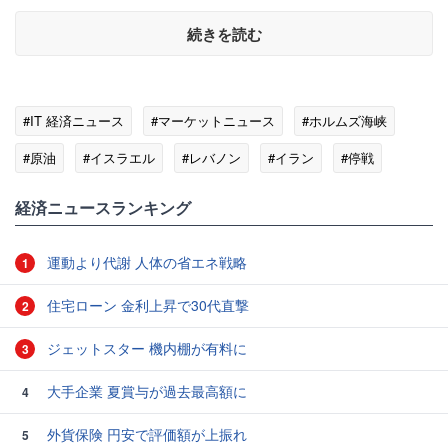
続きを読む
#IT 経済ニュース
#マーケットニュース
#ホルムズ海峡
#原油
#イスラエル
#レバノン
#イラン
#停戦
経済ニュースランキング
運動より代謝 人体の省エネ戦略
1
住宅ローン 金利上昇で30代直撃
2
ジェットスター 機内棚が有料に
3
大手企業 夏賞与が過去最高額に
4
外貨保険 円安で評価額が上振れ
5