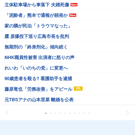
立体駐車場から車落下 夫婦死傷
「泥酔者」熊本で通報が頻発か
家の隣が民泊「トラウマなった」
露 原爆投下巡り広島市長を批判
無期刑の「終身刑化」傾向続く
NHK職員性被害 出演者に怒りの声
れいわ「いのちの党」に変更へ
90歳患者を殴る? 看護助手を逮捕
藤原竜也「労務改善」をアピール
元TBSアナの山本里菜 離婚を公表