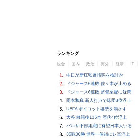
ランキング
総合
国内
政治
海外
経済
IT
1.
中日が新庄監督招聘を検討か
2.
ドジャース6連敗 佐々木が止める
3.
ドジャース6連敗 監督采配に疑問
4.
岡本和真 新人打点で球団3位浮上
5.
UEFA ボイコット姿勢を崩さず
6.
大谷 移籍後135本 歴代4位浮上
7.
バルサ下部組織に有望日本人いる
8.
35戦30勝 世界一候補にレ軍浮上