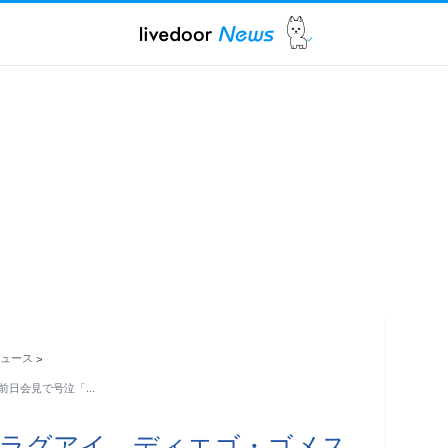
ュース
>
前日会見で号泣「…
パラグアイ、ディエゴ・ゴメス