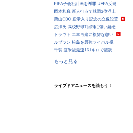
FIFA子会社計画を謝罪 UEFA反発
岡本和真 新人打点で球団3位浮上
栗山CBO 殿堂入り記念の立像設置
広澤氏 高校野球7回制に強い懸念
トラウト エ軍再建に複雑な想い
ルブラン 松島を最強ライバル視
千賀 渡米後最速161キロで復調
もっと見る
ライブドアニュースを読もう！