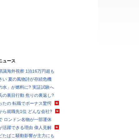
ニュース
県議海外視察 1泊16万円超も
さい 夏の風物詩が存続危機
の水」が燃料に? 実証試験へ
氏の裏目行動 焦りの裏返し?
ったの 転職でボーナス驚愕
から就職先1位 どんな会社?
で ロンドン名物が一部運休
が活躍できる理由 偉人見解
ビたばこ騒動影響が主力にも