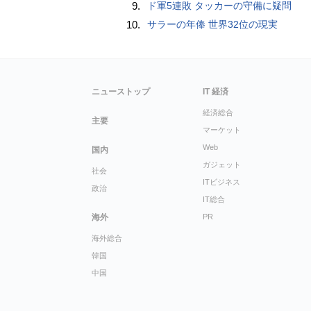
9.
ド軍5連敗 タッカーの守備に疑問
10.
サラーの年俸 世界32位の現実
ニューストップ
IT 経済
経済総合
主要
マーケット
Web
国内
ガジェット
社会
ITビジネス
政治
IT総合
海外
PR
海外総合
韓国
中国