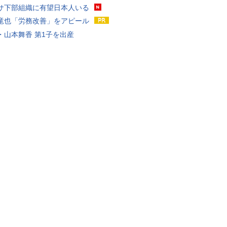
サ下部組織に有望日本人いる
竜也「労務改善」をアピール
・山本舞香 第1子を出産