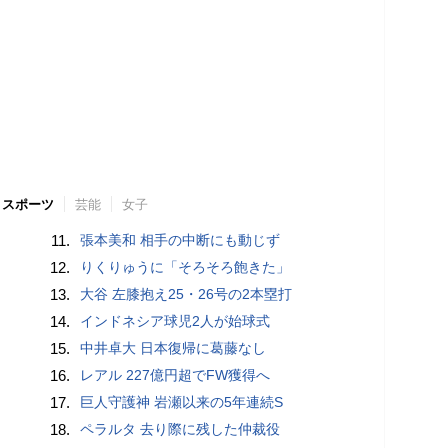
スポーツ
芸能
女子
11.
張本美和 相手の中断にも動じず
12.
りくりゅうに「そろそろ飽きた」
13.
大谷 左膝抱え25・26号の2本塁打
14.
インドネシア球児2人が始球式
15.
中井卓大 日本復帰に葛藤なし
16.
レアル 227億円超でFW獲得へ
17.
巨人守護神 岩瀬以来の5年連続S
18.
ペラルタ 去り際に残した仲裁役