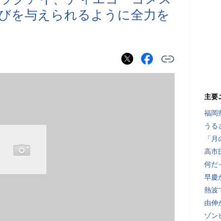
びを与えられるように全力を
主要
福岡
うる
「月
高市
何だ
早慶
熱波
由伸
ゾン