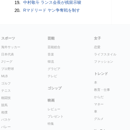
19.
中村敬斗 ランス会長が残留示唆
20.
Rマドリード ヤン争奪戦を制す
スポーツ
芸能
女子
海外サッカー
芸能総合
恋愛
日本代表
音楽
ライフスタイル
Jリーグ
韓流
ファッション
プロ野球
グラビア
トレンド
MLB
テレビ
本
ゴルフ
ゴシップ
教育・仕事
テニス
からだ
格闘技
映画
マネー
競馬
レビュー
車
相撲
プレゼント
グルメ
バスケ
特集
バレー