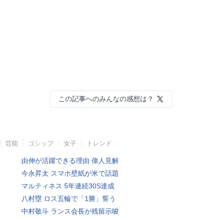
この記事へのみんなの感想は？
芸能
ゴシップ
女子
トレンド
由伸が活躍できる理由 偉人見解
今永昇太 スマホ壁紙が米で話題
マルティネス 5年連続30S達成
八村塁 ロス五輪で「1勝」誓う
中村敬斗 ランス会長が残留示唆