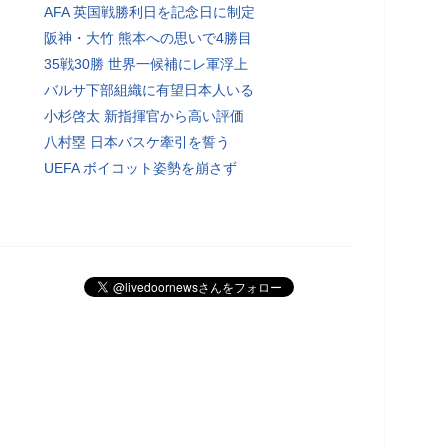
AFA 英国戦勝利日を記念日に制定
阪神・大竹 熊本への思いで4勝目
35戦30勝 世界一候補にレ軍浮上
バルサ下部組織に有望日本人いる
小杉啓太 新指揮官から高い評価
八村塁 日本バスケ牽引を誓う
UEFA ボイコット姿勢を崩さず