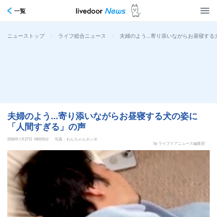
一覧
>
>
夫婦のよう...寄り添いながらお昼寝す
ニューストップ
ライフ総合ニュース
夫婦のよう...寄り添いながらお昼寝する犬の姿に
「人間すぎる」の声
2026年1月27日 18時50分
写真：わんちゃんホンポ
by ライブドアニュース編集部