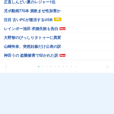
正直しんどい夏のレジャー1位
児ポ動画770本 酒飲ませ性加害か
注目 古いPCが復活するUSB
レインボー池田 求婚失敗も告白
大野智のびっしりタトゥーに異変
山崎怜奈、突然妊娠だけ公表の訳
神田うの 盗難被害で叩かれた訳