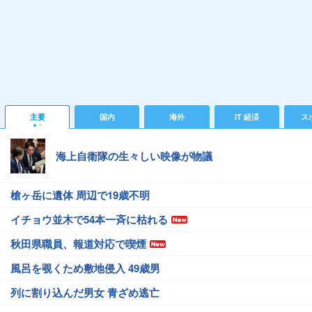
主要
国内
海外
IT 経済
ス
海上自衛隊の生々しい映像が物議
槍ヶ岳に遺体 周辺で19歳不明
イチョウ並木で54本一斉に枯れる
秋田県職員、報道対応で喫煙
風呂を覗くため敷地侵入 49歳男
列に割り込んだ男女 青ざめ逃亡