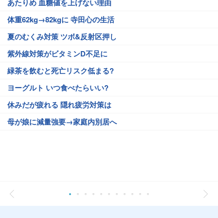
あたりめ 血糖値を上げない理由
体重62kg→82kgに 寺田心の生活
夏のむくみ対策 ツボ&反射区押し
紫外線対策がビタミンD不足に
緑茶を飲むと死亡リスク低まる?
ヨーグルト いつ食べたらいい?
休みだが疲れる 隠れ疲労対策は
母が娘に減量強要→家庭内別居へ