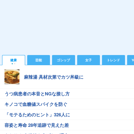
健康
芸能
ゴシップ
女子
トレンド
Y
麻辣湯 具材次第でカツ丼級に
うつ病患者の本音とNGな接し方
キノコで血糖値スパイクを防ぐ
「モテるためのヒント」326人に
容姿と寿命 28年追跡で見えた差