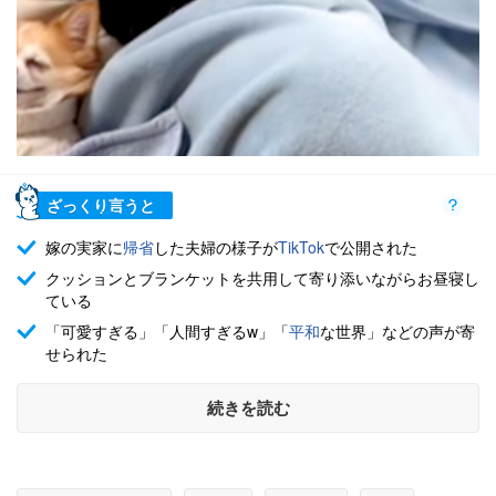
ざっくり言うと
嫁の実家に
帰省
した夫婦の様子が
TikTok
で公開された
クッションとブランケットを共用して寄り添いながらお昼寝し
ている
「可愛すぎる」「人間すぎるw」「
平和
な世界」などの声が寄
せられた
続きを読む