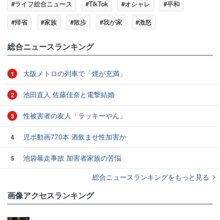
#ライフ総合ニュース
#TikTok
#オシャレ
#平和
#帰省
#家族
#散歩
#我が家
#激怒
総合ニュースランキング
大阪メトロの列車で「煙が充満」
1
池田直人 佐藤佳奈と電撃結婚
2
性被害者の友人「ラッキーやん」
3
児ポ動画770本 酒飲ませ性加害か
4
池袋暴走事故 加害者家族の苦悩
5
総合ニュースランキングをもっと見る
画像アクセスランキング