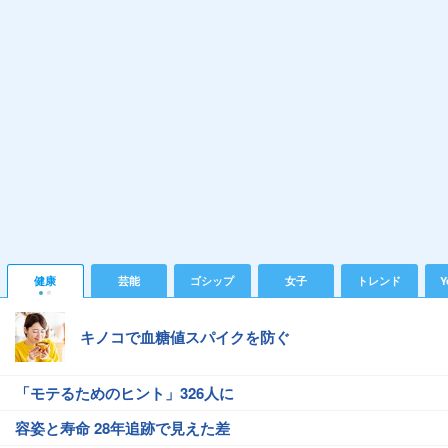
健康
芸能
ゴシップ
女子
トレンド
Y
キノコで血糖値スパイクを防ぐ
「モテるためのヒント」326人に
容姿と寿命 28年追跡で見えた差