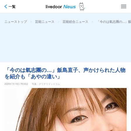
一覧
>
>
>
「今のは氣志團の…」
ニューストップ
芸能ニュース
芸能総合ニュース
「今のは氣志團の…」飯島直子、声かけられた人物
を紹介も「あやの違い」
2025年7月19日 7時35分
写真：ナリナリドットコム