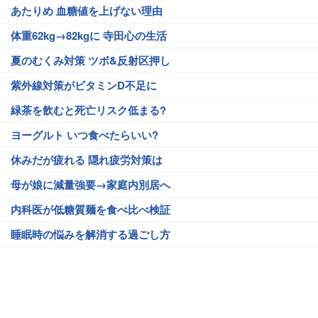
あたりめ 血糖値を上げない理由
体重62kg→82kgに 寺田心の生活
夏のむくみ対策 ツボ&反射区押し
紫外線対策がビタミンD不足に
緑茶を飲むと死亡リスク低まる?
ヨーグルト いつ食べたらいい?
休みだが疲れる 隠れ疲労対策は
母が娘に減量強要→家庭内別居へ
内科医が低糖質麺を食べ比べ検証
睡眠時の悩みを解消する過ごし方