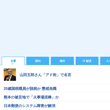
主要
国内
海外
IT 経済
ス
山田五郎さん「アド街」で名言
25歳国税職員が脱税か 懲戒免職
熊本の被災地で「火事場泥棒」か
日本郵便のシステム障害が解消