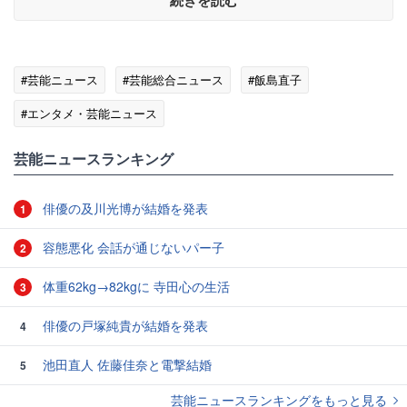
続きを読む
#芸能ニュース
#芸能総合ニュース
#飯島直子
#エンタメ・芸能ニュース
芸能ニュースランキング
俳優の及川光博が結婚を発表
1
容態悪化 会話が通じないパー子
2
体重62kg→82kgに 寺田心の生活
3
俳優の戸塚純貴が結婚を発表
4
池田直人 佐藤佳奈と電撃結婚
5
芸能ニュースランキングをもっと見る