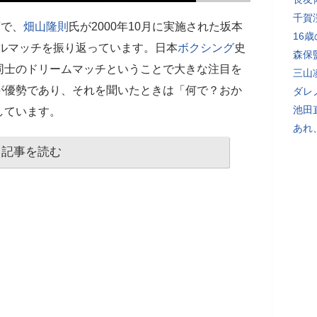
千賀
画で、
畑山隆則
氏が2000年10月に実施された坂本
16
トルマッチを振り返っています。日本
ボクシング
史
森保
同士のドリームマッチということで大きな注目を
三山
が優勢であり、それを聞いたときは「何で？おか
ダレ
池田
しています。
あれ
記事を読む