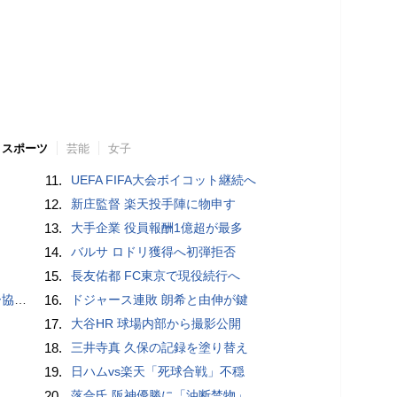
スポーツ
芸能
女子
11.
UEFA FIFA大会ボイコット継続へ
12.
新庄監督 楽天投手陣に物申す
13.
大手企業 役員報酬1億超が最多
14.
バルサ ロドリ獲得へ初弾拒否
15.
長友佑都 FC東京で現役続行へ
が報道
16.
ドジャース連敗 朗希と由伸が鍵
17.
大谷HR 球場内部から撮影公開
18.
三井寺真 久保の記録を塗り替え
19.
日ハムvs楽天「死球合戦」不穏
20.
落合氏 阪神優勝に「油断禁物」