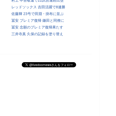
村上 申告敬遠で22試合連続出塁
レッドソックス 吉田活躍で8連勝
佐藤輝 23号で田淵・掛布に並ぶ
冨安 プレミア復帰 鎌田と同僚に
冨安 念願のプレミア復帰果たす
三井寺真 久保の記録を塗り替え