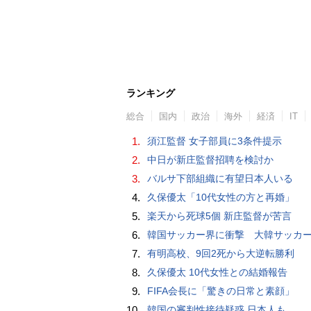
ランキング
総合
国内
政治
海外
経済
IT
1.
須江監督 女子部員に3条件提示
2.
中日が新庄監督招聘を検討か
3.
バルサ下部組織に有望日本人いる
4.
久保優太「10代女性の方と再婚」
5.
楽天から死球5個 新庄監督が苦言
6.
韓国サッカー界に衝撃 大韓サッカー協会に外国人審判への“性的接待”疑惑 韓国メディア
7.
有明高校、9回2死から大逆転勝利
8.
久保優太 10代女性との結婚報告
9.
FIFA会長に「驚きの日常と素顔」
10.
韓国の審判性接待疑惑 日本人も