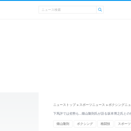
ニューストップ
スポーツニュース
ボクシングニュ
>
>
下馬評では劣勢も…畑山隆則氏が語る坂本博之氏との
畑山隆則
ボクシング
格闘技
スポーツ