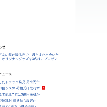
らせ
『あの星が降る丘で、君とまた出会いた
』オリジナルグッズを3名様にプレゼン
ニュース
したトラック発見 男性死亡
郵便シス障 荷物受け取れず
金で競艇? 約1.3億円脱税か
で銃乱射 祖父母も殺害か
佑都 FC東京で現役続行へ