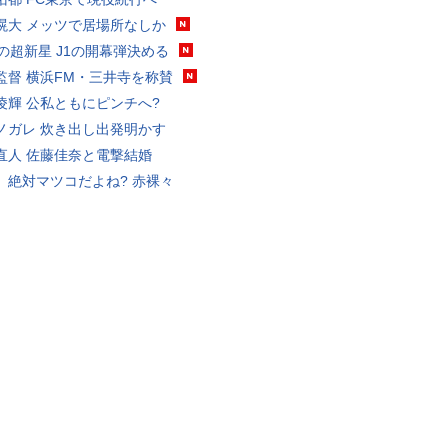
滉大 メッツで居場所なしか
歳の超新星 J1の開幕弾決める
監督 横浜FM・三井寺を称賛
凌輝 公私ともにピンチへ?
ノガレ 炊き出し出発明かす
直人 佐藤佳奈と電撃結婚
、絶対マツコだよね? 赤裸々