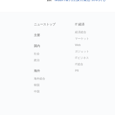
ニューストップ
IT 経済
経済総合
主要
マーケット
Web
国内
ガジェット
社会
ITビジネス
政治
IT総合
海外
PR
海外総合
韓国
中国