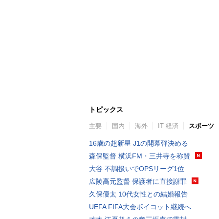
トピックス
主要
国内
海外
IT 経済
スポーツ
16歳の超新星 J1の開幕弾決める
森保監督 横浜FM・三井寺を称賛
大谷 不調扱いでOPSリーグ1位
広陵高元監督 保護者に直接謝罪
久保優太 10代女性との結婚報告
UEFA FIFA大会ボイコット継続へ