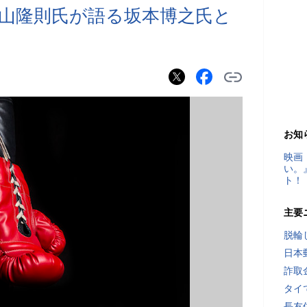
山隆則氏が語る坂本博之氏と
お知
映画
い。
ト！
主要
脱輪
日本
詐取
タイ
長友