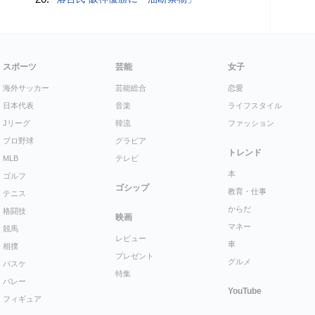
スポーツ
芸能
女子
海外サッカー
芸能総合
恋愛
日本代表
音楽
ライフスタイル
Jリーグ
韓流
ファッション
プロ野球
グラビア
トレンド
MLB
テレビ
本
ゴルフ
ゴシップ
教育・仕事
テニス
からだ
格闘技
映画
マネー
競馬
レビュー
車
相撲
プレゼント
グルメ
バスケ
特集
バレー
YouTube
フィギュア