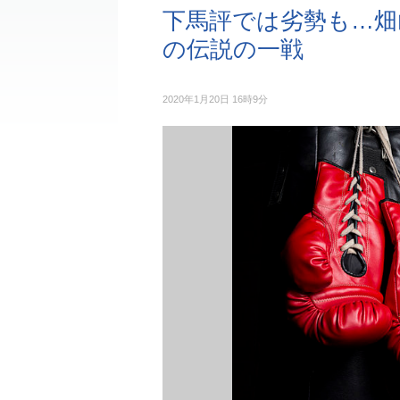
下馬評では劣勢も…畑
の伝説の一戦
2020年1月20日 16時9分