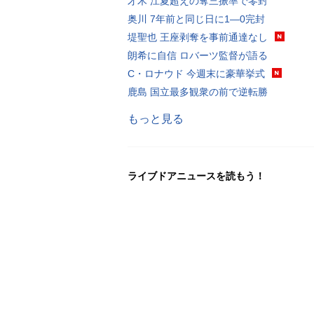
才木 江夏超えの奪三振率で零封
奥川 7年前と同じ日に1―0完封
堤聖也 王座剥奪を事前通達なし
朗希に自信 ロバーツ監督が語る
C・ロナウド 今週末に豪華挙式
鹿島 国立最多観衆の前で逆転勝
もっと見る
ライブドアニュースを読もう！