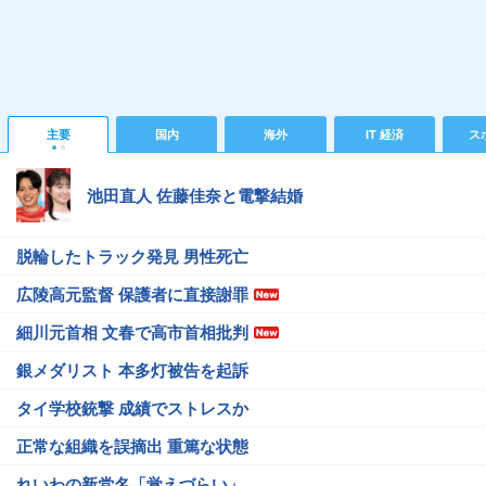
主要
国内
海外
IT 経済
ス
池田直人 佐藤佳奈と電撃結婚
脱輪したトラック発見 男性死亡
広陵高元監督 保護者に直接謝罪
細川元首相 文春で高市首相批判
銀メダリスト 本多灯被告を起訴
タイ学校銃撃 成績でストレスか
正常な組織を誤摘出 重篤な状態
れいわの新党名「覚えづらい」