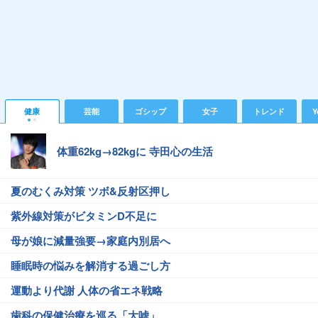
健康
芸能
ゴシップ
女子
トレンド
Y
体重62kg→82kgに 寺田心の生活
夏のむくみ対策 ツボ&反射区押し
紫外線対策がビタミンD不足に
母が娘に減量強要→家庭内別居へ
睡眠時の悩みを解消する過ごし方
運動より代謝 人体の省エネ戦略
歯科の保健治療を巡る「大嘘」