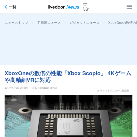
一覧
>
>
>
XboxOneの数倍の
ニューストップ
IT 経済ニュース
ガジェットニュース
XboxOneの数倍の性能「Xbox Scopio」 4Kゲーム
や高精細VRに対応
2017年4月6日 9時45分
写真：Engadget 日本版
by ライブドアニュース編集部