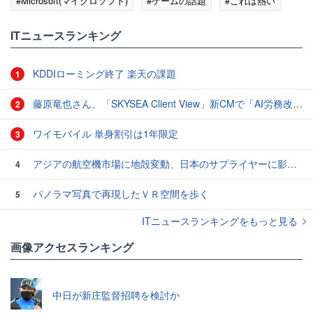
#Microsoft(マイクロソフト)
#ゲームの話題
#これは熱い
ITニュースランキング
KDDIローミング終了 楽天の課題
1
藤原竜也さん、「SKYSEA Client View」新CMで「AI労務改善」をアピール 働き方をAIが分析したら「すぐに休んで」と言われる？
2
ワイモバイル 単身割引は1年限定
3
アジアの航空機市場に地殻変動、日本のサプライヤーに影響も
4
パノラマ写真で再現したＶＲ空間を歩く
5
ITニュースランキングをもっと見る
画像アクセスランキング
中日が新庄監督招聘を検討か