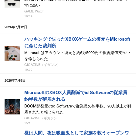
常に高い
GAME Watch
16:04
2026年7月12日
ハッキングで失ったXBOXゲームの復元をMicrosoft
に命じた裁判所
Microsoftはアカウント復元と約6万5000円の損害賠償支払い
を命じられた
GIGAZINE（ギガジン）
19:00
2026年7月8日
MicrosoftのXBOX人員削減でid Softwareの従業員
約半数が解雇される
DOOM開発元のid Softwareで従業員の約半数、90人以上が解
雇されたと報じられた
GIGAZINE（ギガジン）
15:16
昼は人間、夜は吸血鬼として家族を救うオープンワ