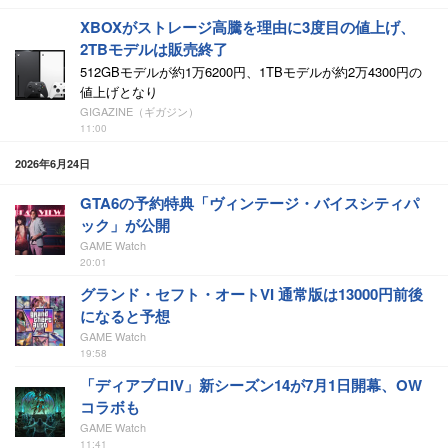
XBOXがストレージ高騰を理由に3度目の値上げ、
2TBモデルは販売終了
512GBモデルが約1万6200円、1TBモデルが約2万4300円の
値上げとなり
GIGAZINE（ギガジン）
11:00
2026年6月24日
GTA6の予約特典「ヴィンテージ・バイスシティパ
ック」が公開
GAME Watch
20:01
グランド・セフト・オートVI 通常版は13000円前後
になると予想
GAME Watch
19:58
「ディアブロIV」新シーズン14が7月1日開幕、OW
コラボも
GAME Watch
11:41