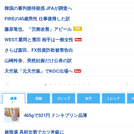
韓国の審判接待疑惑 JFAが調査へ
FIREの45歳男性 仕事復帰した訳
藤原竜也、「労務改善」アピール
WEST.重岡と濱田 相手は一般女性
さらば森田、FX投資詐欺被害告白
山崎怜奈、突然妊娠だけ公表の訳
天竺鼠「元天竺鼠」でKOC出場へ
健康
芸能
ゴシップ
女子
トレンド
Y
465gで321円 ドンキプリン品薄
麻辣湯 具材次第でカツ丼級に