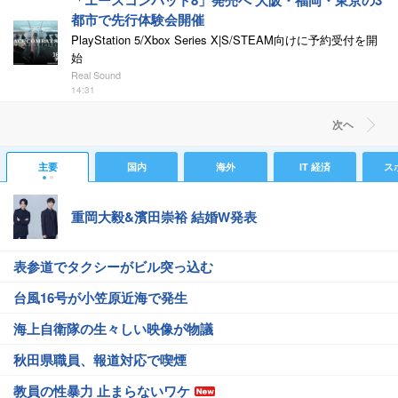
「エースコンバット8」発売へ 大阪・福岡・東京の3
都市で先行体験会開催
PlayStation 5/Xbox Series X|S/STEAM向けに予約受付を開
始
Real Sound
14:31
次ヘ
主要
国内
海外
IT 経済
ス
重岡大毅&濱田崇裕 結婚W発表
表参道でタクシーがビル突っ込む
台風16号が小笠原近海で発生
海上自衛隊の生々しい映像が物議
秋田県職員、報道対応で喫煙
教員の性暴力 止まらないワケ