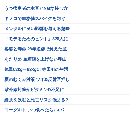
うつ病患者の本音とNGな接し方
キノコで血糖値スパイクを防ぐ
メンタルに良い影響を与える趣味
「モテるためのヒント」326人に
容姿と寿命 28年追跡で見えた差
あたりめ 血糖値を上げない理由
体重62kg→82kgに 寺田心の生活
夏のむくみ対策 ツボ&反射区押し
紫外線対策がビタミンD不足に
緑茶を飲むと死亡リスク低まる?
ヨーグルト いつ食べたらいい?