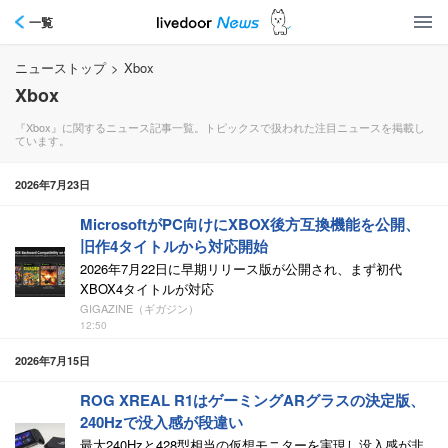
一覧
ニューストップ
>
Xbox
Xbox
『Xbox』に関するニュース記事一覧。トピックスで扱われた注目ニュースを掲載し
ています。
2026年7月23日
MicrosoftがPC向けにXBOX後方互換機能を公開、
旧作4タイトルから対応開始
2026年7月22日に早期リリース版が公開され、まず初代
XBOX4タイトルが対応
GIGAZINE（ギガジン）
12:50
2026年7月15日
ROG XREAL R1はゲーミングARグラスの決定版、
240Hzで没入感が段違い
最大240Hzと428型相当の仮想モニターを実現し没入感が非