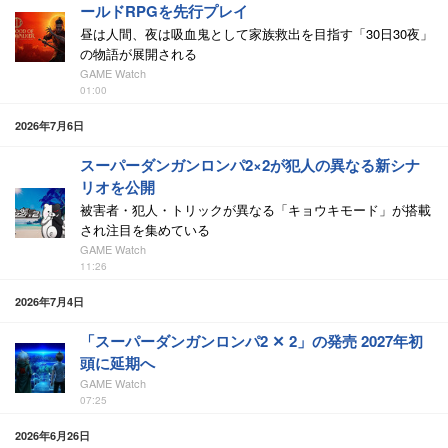
ールドRPGを先行プレイ
昼は人間、夜は吸血鬼として家族救出を目指す「30日30夜」
の物語が展開される
GAME Watch
01:00
2026年7月6日
スーパーダンガンロンパ2×2が犯人の異なる新シナ
リオを公開
被害者・犯人・トリックが異なる「キョウキモード」が搭載
され注目を集めている
GAME Watch
11:26
2026年7月4日
「スーパーダンガンロンパ2 ✕ 2」の発売 2027年初
頭に延期へ
GAME Watch
07:25
2026年6月26日