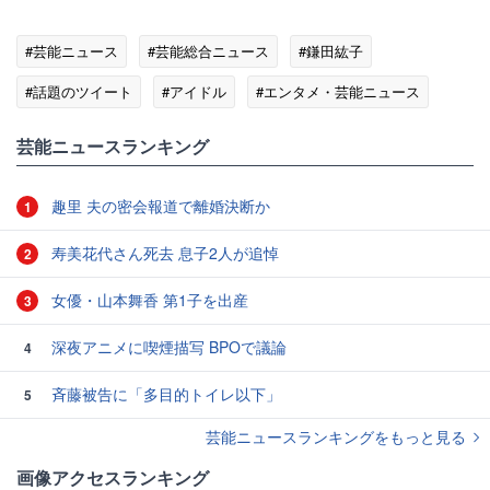
#芸能ニュース
#芸能総合ニュース
#鎌田紘子
#話題のツイート
#アイドル
#エンタメ・芸能ニュース
芸能ニュースランキング
趣里 夫の密会報道で離婚決断か
1
寿美花代さん死去 息子2人が追悼
2
女優・山本舞香 第1子を出産
3
深夜アニメに喫煙描写 BPOで議論
4
斉藤被告に「多目的トイレ以下」
5
芸能ニュースランキングをもっと見る
画像アクセスランキング