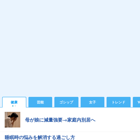
健康
芸能
ゴシップ
女子
トレンド
Y
母が娘に減量強要→家庭内別居へ
睡眠時の悩みを解消する過ごし方