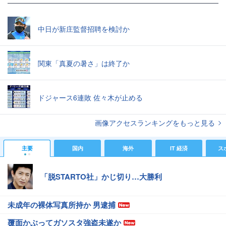
中日が新庄監督招聘を検討か
関東「真夏の暑さ」は終了か
ドジャース6連敗 佐々木が止める
画像アクセスランキングをもっと見る
主要
国内
海外
IT 経済
ス
「脱STARTO社」かじ切り…大勝利
未成年の裸体写真所持か 男逮捕
覆面かぶってガソスタ強盗未遂か