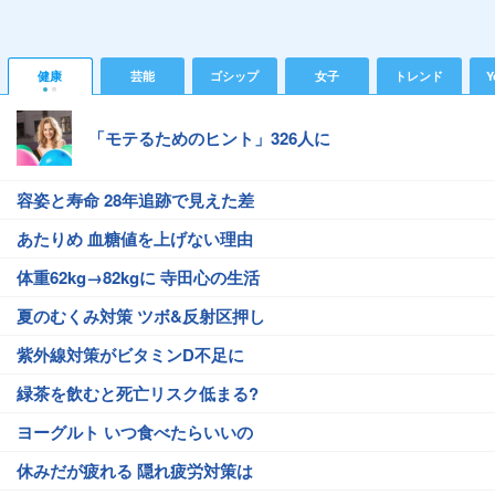
健康
芸能
ゴシップ
女子
トレンド
Y
「モテるためのヒント」326人に
容姿と寿命 28年追跡で見えた差
あたりめ 血糖値を上げない理由
体重62kg→82kgに 寺田心の生活
夏のむくみ対策 ツボ&反射区押し
紫外線対策がビタミンD不足に
緑茶を飲むと死亡リスク低まる?
ヨーグルト いつ食べたらいいの
休みだが疲れる 隠れ疲労対策は