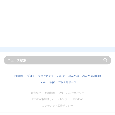
Peachy
ブログ
ショッピング
バンク
みんかぶ
みんかぶChoice
Kstyle
株探
プレスリリース
運営会社
利用規約
プライバシーポリシー
livedoorお客様サポートセンター
livedoor
コンテンツ・広告ポリシー