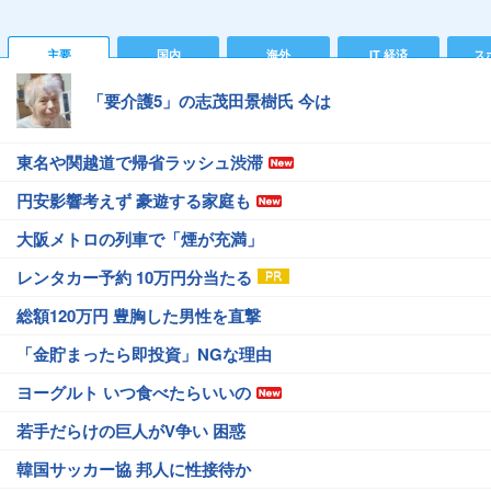
主要
国内
海外
IT 経済
ス
「要介護5」の志茂田景樹氏 今は
東名や関越道で帰省ラッシュ渋滞
円安影響考えず 豪遊する家庭も
大阪メトロの列車で「煙が充満」
レンタカー予約 10万円分当たる
総額120万円 豊胸した男性を直撃
「金貯まったら即投資」NGな理由
ヨーグルト いつ食べたらいいの
若手だらけの巨人がV争い 困惑
韓国サッカー協 邦人に性接待か