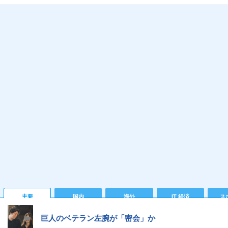
主要
国内
海外
IT 経済
ス
巨人のベテラン左腕が「密会」か