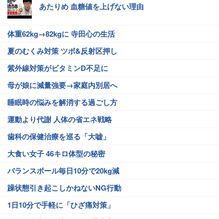
あたりめ 血糖値を上げない理由
体重62kg→82kgに 寺田心の生活
夏のむくみ対策 ツボ&反射区押し
紫外線対策がビタミンD不足に
母が娘に減量強要→家庭内別居へ
睡眠時の悩みを解消する過ごし方
運動より代謝 人体の省エネ戦略
歯科の保健治療を巡る「大嘘」
大食い女子 46キロ体型の秘密
バランスボール毎日10分で20kg減
躁状態引き起こしかねないNG行動
1日10分で手軽に「ひざ痛対策」