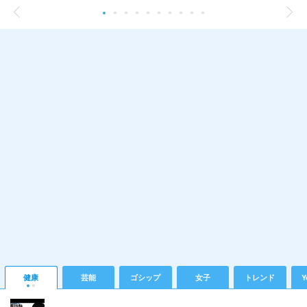
健康
芸能
ゴシップ
女子
トレンド
Y