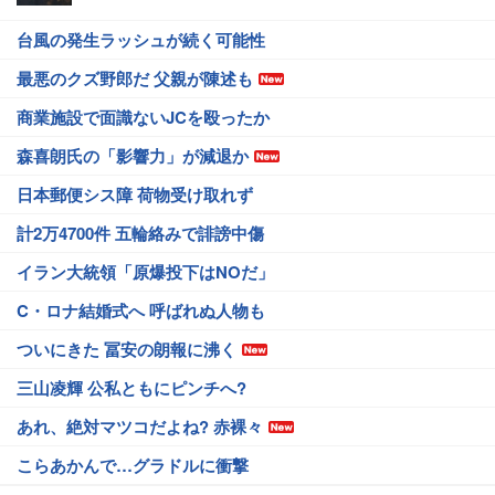
台風の発生ラッシュが続く可能性
最悪のクズ野郎だ 父親が陳述も
商業施設で面識ないJCを殴ったか
森喜朗氏の「影響力」が減退か
日本郵便シス障 荷物受け取れず
計2万4700件 五輪絡みで誹謗中傷
イラン大統領「原爆投下はNOだ」
C・ロナ結婚式へ 呼ばれぬ人物も
ついにきた 冨安の朗報に沸く
三山凌輝 公私ともにピンチへ?
あれ、絶対マツコだよね? 赤裸々
こらあかんで…グラドルに衝撃