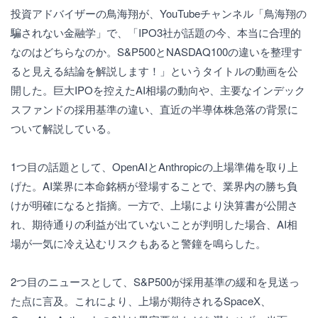
投資アドバイザーの鳥海翔が、YouTubeチャンネル「鳥海翔の
騙されない金融学」で、「IPO3社が話題の今、本当に合理的
なのはどちらなのか。S&P500とNASDAQ100の違いを整理す
ると見える結論を解説します！」というタイトルの動画を公
開した。巨大IPOを控えたAI相場の動向や、主要なインデック
スファンドの採用基準の違い、直近の半導体株急落の背景に
ついて解説している。
1つ目の話題として、OpenAIとAnthropicの上場準備を取り上
げた。AI業界に本命銘柄が登場することで、業界内の勝ち負
けが明確になると指摘。一方で、上場により決算書が公開さ
れ、期待通りの利益が出ていないことが判明した場合、AI相
場が一気に冷え込むリスクもあると警鐘を鳴らした。
2つ目のニュースとして、S&P500が採用基準の緩和を見送っ
た点に言及。これにより、上場が期待されるSpaceX、