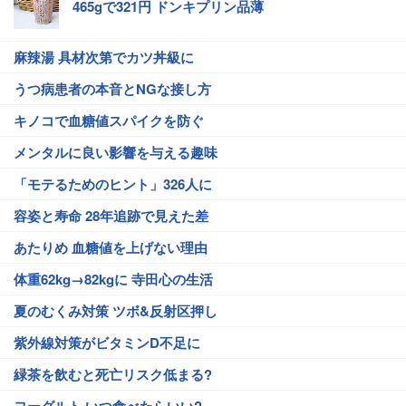
465gで321円 ドンキプリン品薄
麻辣湯 具材次第でカツ丼級に
うつ病患者の本音とNGな接し方
キノコで血糖値スパイクを防ぐ
メンタルに良い影響を与える趣味
「モテるためのヒント」326人に
容姿と寿命 28年追跡で見えた差
あたりめ 血糖値を上げない理由
体重62kg→82kgに 寺田心の生活
夏のむくみ対策 ツボ&反射区押し
紫外線対策がビタミンD不足に
緑茶を飲むと死亡リスク低まる?