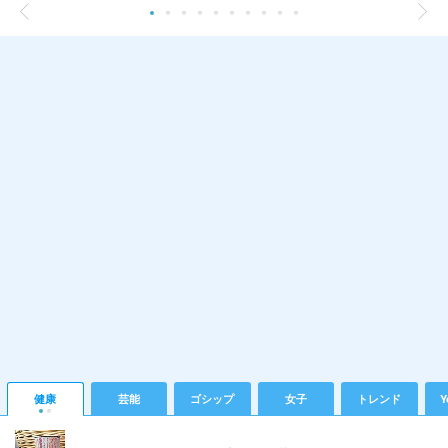
健康
芸能
ゴシップ
女子
トレンド
Y