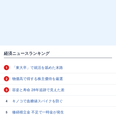
経済ニュースランキング
「東大卒」で就活を舐めた末路
1
物価高で得する株主優待を厳選
2
容姿と寿命 28年追跡で見えた差
3
キノコで血糖値スパイクを防ぐ
4
修繕積立金 不足で一時金が発生
5