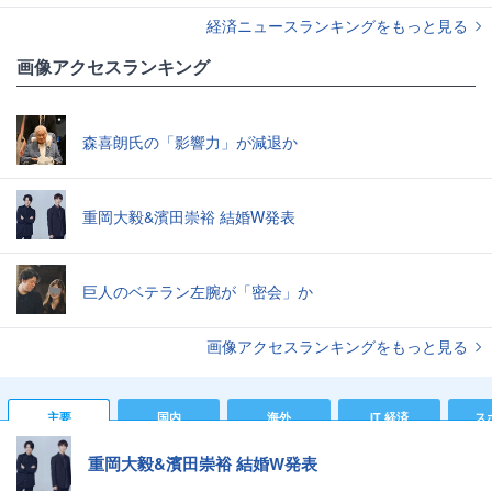
経済ニュースランキングをもっと見る
画像アクセスランキング
森喜朗氏の「影響力」が減退か
重岡大毅&濱田崇裕 結婚W発表
巨人のベテラン左腕が「密会」か
画像アクセスランキングをもっと見る
主要
国内
海外
IT 経済
ス
重岡大毅&濱田崇裕 結婚W発表