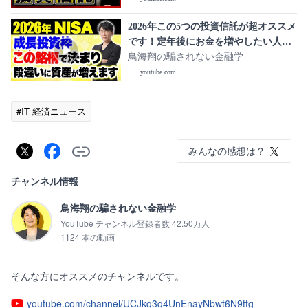
2026年この5つの投資信託が超オススメ
です！定年後にお金を増やしたい人に
向けて投資先について解説します！
鳥海翔の騙されない金融学
youtube.com
#IT 経済ニュース
みんなの感想は？
チャンネル情報
鳥海翔の騙されない金融学
YouTube チャンネル登録者数 42.50万人
1124 本の動画
そんな方にオススメのチャンネルです。
youtube.com/channel/UCJkq3q4UnEnayNbwt6N9ttg