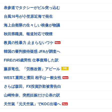
表参道でタクシーがビル突っ込む
台風16号が小笠原近海で発生
海上自衛隊の生々しい映像が物議
秋田県職員、報道対応で喫煙
教員の性暴力 止まらないワケ
韓国の審判接待疑惑 JFAが調査へ
FIREの45歳男性 仕事復帰した訳
藤原竜也、「労務改善」アピール
WEST.重岡と濱田 相手は一般女性
さらば森田、FX投資詐欺被害告白
山崎怜奈、突然妊娠だけ公表の訳
天竺鼠「元天竺鼠」でKOC出場へ