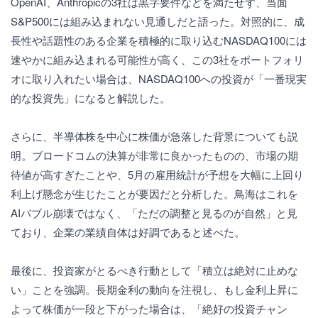
OpenAI、Anthropicの3社は黒字要件などを満たせず、当面
S&P500には組み込まれない見通しだと語った。対照的に、成
長性や話題性のある企業を積極的に取り込むNASDAQ100には
速やかに組み込まれる可能性が高く、この3社をポートフォリ
オに取り入れたい場合は、NASDAQ100への投資が「一番現実
的な投資先」になると解説した。
さらに、半導体株を中心に株価が急落した背景についても説
明。ブロードコムの決算が非常に良かったものの、市場の期
待値が高すぎたことや、5月の雇用統計が予想を大幅に上回り
利上げ懸念が生じたことが要因だと分析した。鳥海はこれを
AIバブル崩壊ではなく、「ただの調整と見るのが自然」と見
ており、企業の業績自体は好調であると述べた。
最後に、投資家がとるべき行動として「積立は絶対に止めな
い」ことを強調。長期金利の動向を注視し、もし金利上昇に
よって株価が一段と下がった場合は、「絶好の投資チャン