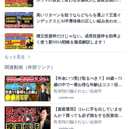
ボットの普及で変わる労働収入と資産形成の常
識
高いリターンを狙うならどちらを選ぶ？王道イ
ンデックスとAI半導体株の正しい組み合わせを
徹底解説！
積立投資枠だけじゃない。成長投資枠を効率よ
く使う新NISA戦略を徹底解説します！
もっと見る
関連動画（外部リンク）
【年金いつ受け取るべき？】60歳～75
歳の中で一番お得な年齢はココ！役所
が教えない本当の話を紹介します！
鳥海翔の騙されない金融学
youtube.com
【資産運用】コレに手を出していませ
んか？買っても必ず損をする投資信託
を紹介します！
鳥海翔の騙されない金融学
youtube.com