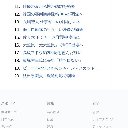
11.
俳優の及川光博が結婚を発表
12.
韓国の審判接待疑惑 JFAが調査へ
13.
八嶋智人 仕事ゼロの原因はマネ
14.
海上自衛隊の生々しい映像が物議
15.
佐々木 ドジャース守護神候補に
16.
天竺鼠「元天竺鼠」でKOC出場へ
17.
高級ブドウ約200房を盗んだ疑い
18.
飯塚幸三氏に長男「勝ち目ない」
19.
ビニールハウスからシャインマスカット約200房を盗んだ疑い ネットで販売か 無職の男（42）逮捕 岡山県警
20.
秋田県職員、報道対応で喫煙
スポーツ
芸能
女子
海外サッカー
芸能総合
恋愛
日本代表
音楽
ライフスタイル
Jリーグ
韓流
ファッション