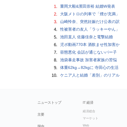
1.
重岡大毅&濱田崇裕 結婚W発表
2.
大阪メトロの列車で「煙が充満」
3.
山崎怜奈、突然妊娠だけ公表の訳
4.
性被害者の友人「ラッキーやん」
5.
池田直人 佐藤佳奈と電撃結婚
6.
児ポ動画770本 酒飲ませ性加害か
7.
容態悪化 会話が通じないパー子
8.
池袋暴走事故 加害者家族の苦悩
9.
体重62kg→82kgに 寺田心の生活
10.
ケニア人と結婚「差別」のリアル
ニューストップ
IT 経済
経済総合
主要
マーケット
Web
国内