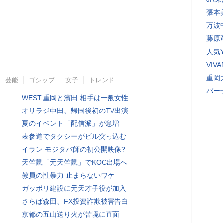
張本
万波
藤原
人気Y
VI
重岡
芸能
ゴシップ
女子
トレンド
パー
WEST.重岡と濱田 相手は一般女性
オリラジ中田、帰国後初のTV出演
夏のイベント「配信派」が急増
表参道でタクシーがビル突っ込む
イラン モジタバ師の初公開映像?
天竺鼠「元天竺鼠」でKOC出場へ
教員の性暴力 止まらないワケ
ガッポリ建設に元天才子役が加入
さらば森田、FX投資詐欺被害告白
京都の五山送り火が苦境に直面