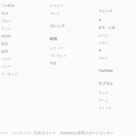
プロ野球
グラビア
トレンド
MLB
テレビ
本
ゴルフ
ゴシップ
教育・仕事
テニス
からだ
格闘技
映画
マネー
競馬
レビュー
車
相撲
プレゼント
グルメ
バスケ
特集
バレー
YouTube
フィギュア
サブカル
アニメ
ゲーム
コミック
リシー
コンテンツ・広告ポリシー
livedoorお客様サポートセンター