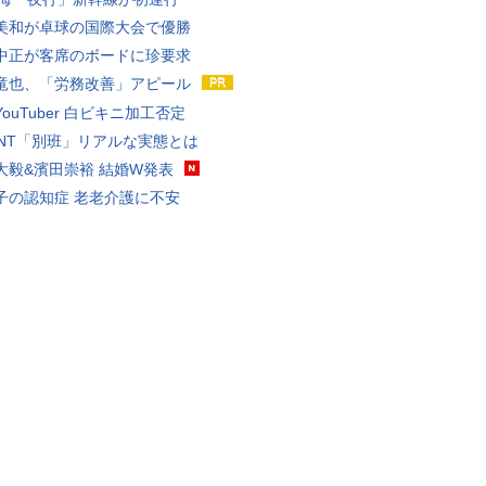
美和が卓球の国際大会で優勝
中正が客席のボードに珍要求
竜也、「労務改善」アピール
ouTuber 白ビキニ加工否定
VANT「別班」リアルな実態とは
大毅&濱田崇裕 結婚W発表
子の認知症 老老介護に不安