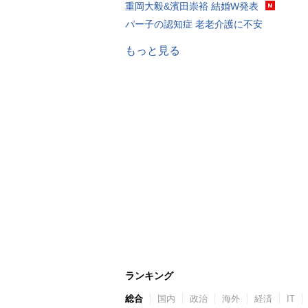
重岡大毅&濱田崇裕 結婚W発表
パー子の認知症 老老介護に不安
もっと見る
ランキング
総合
国内
政治
海外
経済
IT