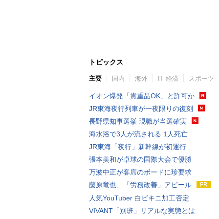
トピックス
主要
国内
海外
IT 経済
スポーツ
イオン爆発「貴重品OK」と許可か
JR東海夜行列車が一夜限りの復刻
長野県知事選挙 現職が当選確実
海水浴で3人が流される 1人死亡
JR東海「夜行」新幹線が初運行
張本美和が卓球の国際大会で優勝
万波中正が客席のボードに珍要求
藤原竜也、「労務改善」アピール
人気YouTuber 白ビキニ加工否定
VIVANT「別班」リアルな実態とは