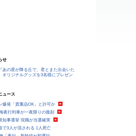
らせ
『あの星が降る丘で、君とまた出会いた
』オリジナルグッズを3名様にプレゼン
ニュース
ン爆発「貴重品OK」と許可か
東海夜行列車が一夜限りの復刻
県知事選挙 現職が当選確実
浴で3人が流される 1人死亡
東海「夜行」新幹線が初運行