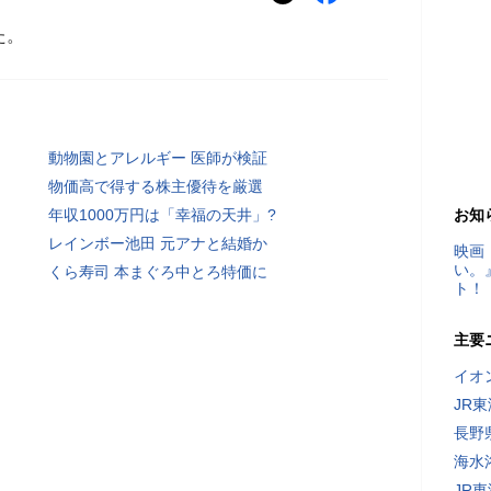
た。
動物園とアレルギー 医師が検証
物価高で得する株主優待を厳選
年収1000万円は「幸福の天井」?
お知
レインボー池田 元アナと結婚か
映画
い。
くら寿司 本まぐろ中とろ特価に
ト！
主要
イオ
JR
長野
海水
JR