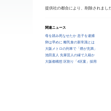
提供社の都合により、削除されまし
関連ニュース
母を踏み死なせたか 息子を逮捕
卵は早めに 離乳食の新常識とは
大阪メトロの列車で「煙が充満」
池田直人 先輩芸人の縁で入籍か
大阪都構想 区割り「4区案」採用