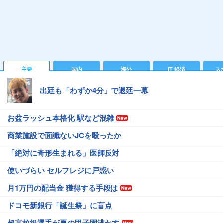
主要
国内
海外
IT 経済
ス
出廷も「わずか4分」で退廷一幕
お盆ラッシュ本格化 駅など混雑
商業施設で面識ないJCを殴ったか
「絶対に奇形生まれる」医師反対
使いづらい セルフレジに戸惑い
月1万円の配当金 獲得する手段は
ドコモ新銀行「誕生祭」に盲点
超高校級選手が夏の甲子園沸かす