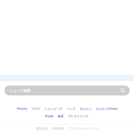
Peachy
ブログ
ショッピング
バンク
みんかぶ
みんかぶChoice
Kstyle
株探
プレスリリース
運営会社
利用規約
プライバシーポリシー