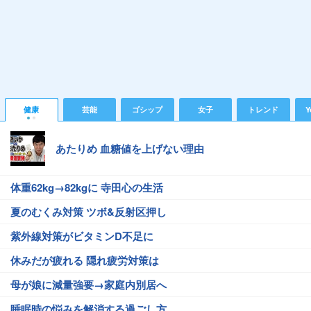
健康
芸能
ゴシップ
女子
トレンド
Y
あたりめ 血糖値を上げない理由
体重62kg→82kgに 寺田心の生活
夏のむくみ対策 ツボ&反射区押し
紫外線対策がビタミンD不足に
休みだが疲れる 隠れ疲労対策は
母が娘に減量強要→家庭内別居へ
睡眠時の悩みを解消する過ごし方