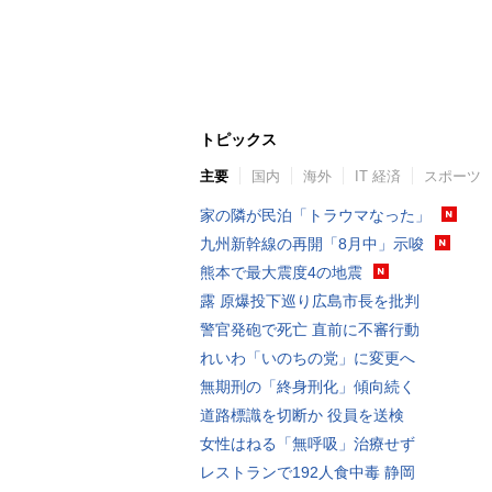
トピックス
主要
国内
海外
IT 経済
スポーツ
家の隣が民泊「トラウマなった」
九州新幹線の再開「8月中」示唆
熊本で最大震度4の地震
露 原爆投下巡り広島市長を批判
警官発砲で死亡 直前に不審行動
れいわ「いのちの党」に変更へ
無期刑の「終身刑化」傾向続く
道路標識を切断か 役員を送検
女性はねる「無呼吸」治療せず
レストランで192人食中毒 静岡