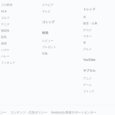
プロ野球
グラビア
トレンド
MLB
テレビ
本
ゴルフ
ゴシップ
教育・仕事
テニス
からだ
格闘技
映画
マネー
競馬
レビュー
車
相撲
プレゼント
グルメ
バスケ
特集
バレー
YouTube
フィギュア
サブカル
アニメ
ゲーム
コミック
リシー
コンテンツ・広告ポリシー
livedoorお客様サポートセンター