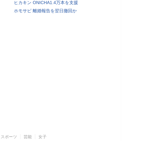
ヒカキン ONICHA1.4万本を支援
ホモサピ 離婚報告を翌日撤回か
スポーツ
芸能
女子