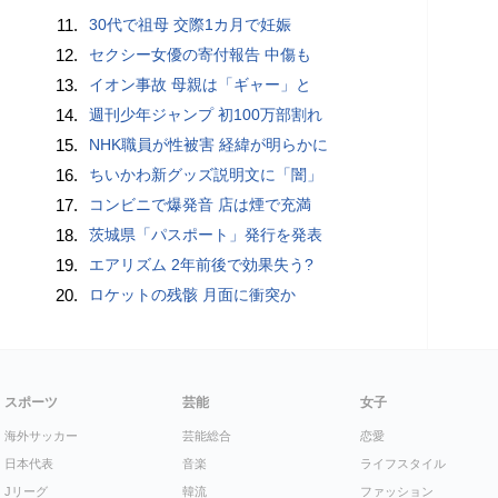
11.
30代で祖母 交際1カ月で妊娠
12.
セクシー女優の寄付報告 中傷も
13.
イオン事故 母親は「ギャー」と
14.
週刊少年ジャンプ 初100万部割れ
15.
NHK職員が性被害 経緯が明らかに
16.
ちいかわ新グッズ説明文に「闇」
17.
コンビニで爆発音 店は煙で充満
18.
茨城県「パスポート」発行を発表
19.
エアリズム 2年前後で効果失う?
20.
ロケットの残骸 月面に衝突か
スポーツ
芸能
女子
海外サッカー
芸能総合
恋愛
日本代表
音楽
ライフスタイル
Jリーグ
韓流
ファッション