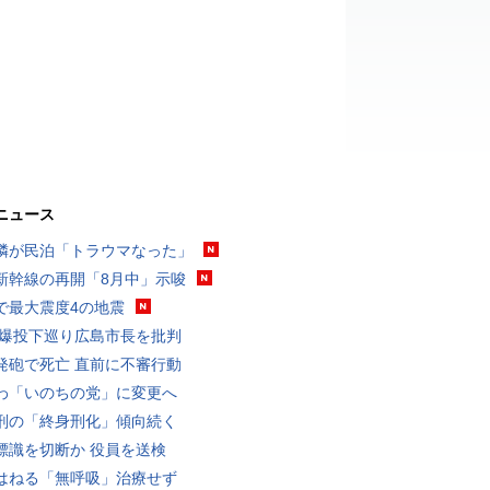
ニュース
隣が民泊「トラウマなった」
新幹線の再開「8月中」示唆
で最大震度4の地震
原爆投下巡り広島市長を批判
発砲で死亡 直前に不審行動
わ「いのちの党」に変更へ
刑の「終身刑化」傾向続く
標識を切断か 役員を送検
はねる「無呼吸」治療せず