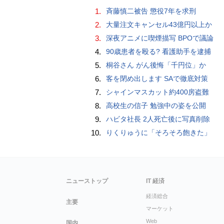
1.
斉藤慎二被告 懲役7年を求刑
2.
大量注文キャンセル43億円以上か
3.
深夜アニメに喫煙描写 BPOで議論
4.
90歳患者を殴る? 看護助手を逮捕
5.
桐谷さん がん後悔「千円位」か
6.
客を閉め出します SAで徹底対策
7.
シャインマスカット約400房盗難
8.
高校生の信子 勉強中の姿を公開
9.
ハビタ社長 2人死亡後に写真削除
10.
りくりゅうに「そろそろ飽きた」
ニューストップ
IT 経済
経済総合
主要
マーケット
Web
国内