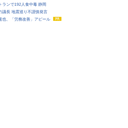
トランで192人食中毒 静岡
の議長 地震巡り不謹慎発言
竜也、「労務改善」アピール