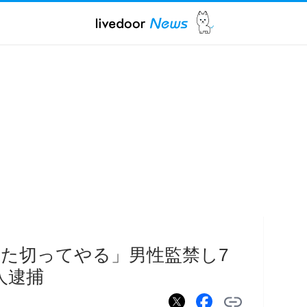
た切ってやる」男性監禁し7
人逮捕