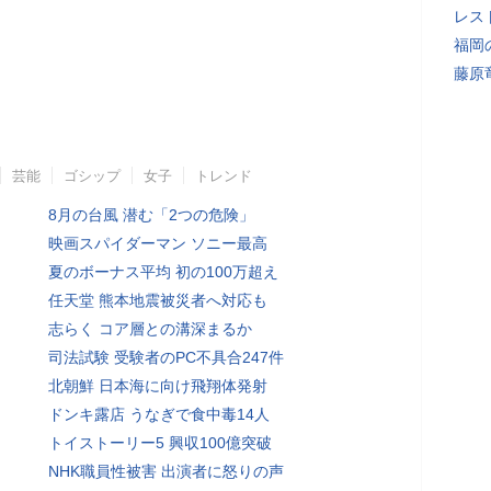
レス
福岡
藤原
芸能
ゴシップ
女子
トレンド
8月の台風 潜む「2つの危険」
映画スパイダーマン ソニー最高
夏のボーナス平均 初の100万超え
任天堂 熊本地震被災者へ対応も
志らく コア層との溝深まるか
司法試験 受験者のPC不具合247件
北朝鮮 日本海に向け飛翔体発射
ドンキ露店 うなぎで食中毒14人
トイストーリー5 興収100億突破
NHK職員性被害 出演者に怒りの声