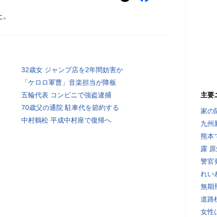
た。
32歳女 ジャンプ店を2年間妨害か
「ケロロ軍曹」音楽担当が降板
五輪代表 コンビニで強盗逮捕
主要
70歳父の通院 駐車代を節約する
家の
中村鶴松 平成中村座で復帰へ
九州
熊本
露 
警官
れい
無期
道路
女性