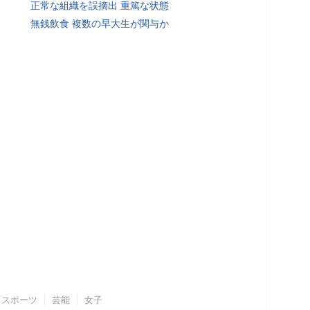
正常な組織を誤摘出 重篤な状態
無銭飲食 複数の早大生が関与か
スポーツ
芸能
女子