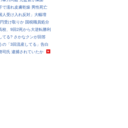
汗で濡れ皮膚乾燥 男性死亡
国人受け入れ反対」大幅増
5億円受け取りか 国税職員処分
高校、9回2死から大逆転勝利
してる? さかなクンが回答
うの「3回流産してる」告白
啓司氏 逮捕されていたか