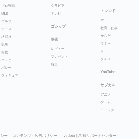
プロ野球
グラビア
トレンド
MLB
テレビ
本
ゴルフ
ゴシップ
教育・仕事
テニス
からだ
格闘技
映画
マネー
競馬
レビュー
車
相撲
プレゼント
グルメ
バスケ
特集
バレー
YouTube
フィギュア
サブカル
アニメ
ゲーム
コミック
リシー
コンテンツ・広告ポリシー
livedoorお客様サポートセンター