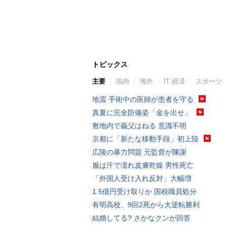
トピックス
主要
国内
海外
IT 経済
スポーツ
地震 手術中の医師が患者を守る
真夏に完全防備姿「金を出せ」
敷地内で義父はねる 意識不明
京都に「新たな移動手段」初上陸
広陵の暴力問題 元監督が陳謝
服は汗で濡れ皮膚乾燥 男性死亡
「外国人受け入れ反対」大幅増
1.5億円受け取りか 国税職員処分
有明高校、9回2死から大逆転勝利
結婚してる? さかなクンが回答