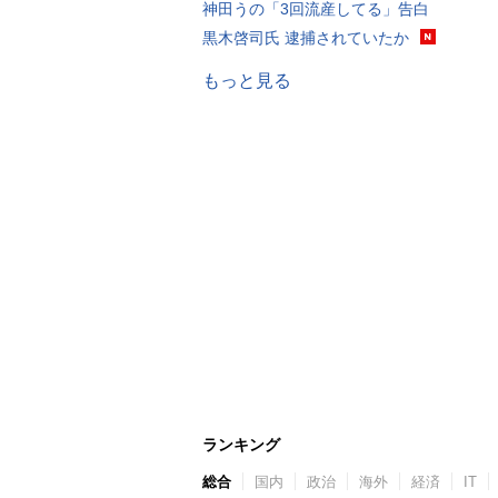
神田うの「3回流産してる」告白
黒木啓司氏 逮捕されていたか
もっと見る
ランキング
総合
国内
政治
海外
経済
IT