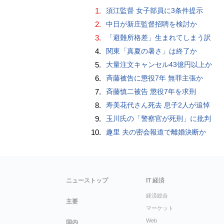
1.
須江監督 女子部員に3条件提示
2.
中日が新庄監督招聘を検討か
3.
「避難所格差」生まれてしまう訳
4.
関東「真夏の暑さ」は終了か
5.
大量注文キャンセル43億円以上か
6.
斉藤被告に懲役7年 無罪主張か
7.
斉藤慎二被告 懲役7年を求刑
8.
寿美花代さん死去 息子2人が追悼
9.
玉川氏の「警察官が死刑」に批判
10.
趣里 夫の密会報道で離婚決断か
ニューストップ
IT 経済
経済総合
主要
マーケット
Web
国内