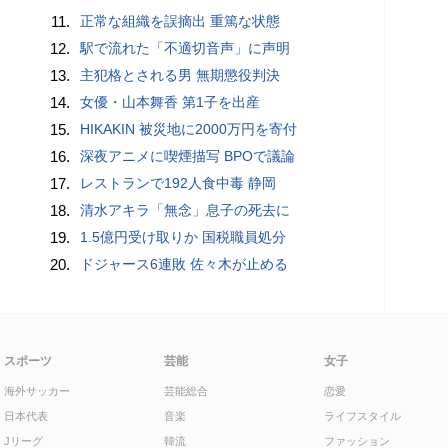
11.
正常な組織を誤摘出 重篤な状態
12.
駅で流れた「不適切音声」に声明
13.
主犯格とされる男 無期懲役判決
14.
女優・山本舞香 第1子を出産
15.
HIKAKIN 被災地に2000万円を寄付
16.
深夜アニメに喫煙描写 BPOで議論
17.
レストランで192人食中毒 静岡
18.
清水アキラ「無念」息子の死去に
19.
1.5億円受け取りか 国税職員処分
20.
ドジャース6連敗 佐々木が止める
スポーツ
芸能
女子
海外サッカー
芸能総合
恋愛
日本代表
音楽
ライフスタイル
Jリーグ
韓流
ファッション