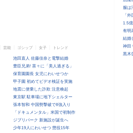
服は
「外
1.
有明
結婚
神田
芸能
ゴシップ
女子
トレンド
黒木
池田直人 佐藤佳奈と電撃結婚
豊臣兄弟! 茶々に「美人過ぎる」
保育園園長 女児にわいせつか
甲子園 初めてビデオ検証を実施
地震に便乗した詐欺 注意喚起
東京駅 駐車場に地下シェルター
張本智和 中国勢撃破で8強入り
「ドキュメンタル」米国で初制作
ジブリパーク 新施設が誕生へ
少年19人にわいせつ 懲役15年