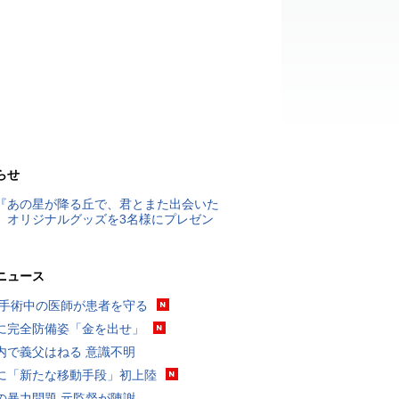
らせ
『あの星が降る丘で、君とまた出会いた
』オリジナルグッズを3名様にプレゼン
ニュース
 手術中の医師が患者を守る
に完全防備姿「金を出せ」
内で義父はねる 意識不明
に「新たな移動手段」初上陸
の暴力問題 元監督が陳謝