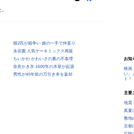
た。
猫2匹が箱争い 娘の一手で仲直り
永谷園 人気ケーキミックス再販
ちいかわ かわいさの裏の不条理
お知
奈良かき氷 1600年の氷室が起源
映画
い。
男性が40年前の万引き本を返却
ト！
主要
地震
真夏
敷地
京都
広陵