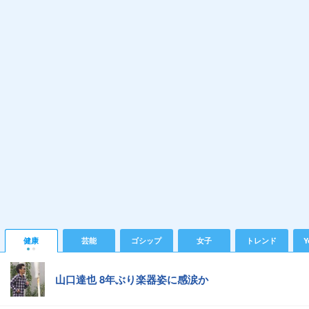
健康
芸能
ゴシップ
女子
トレンド
Y
山口達也 8年ぶり楽器姿に感涙か