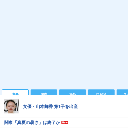
主要
国内
海外
IT 経済
ス
女優・山本舞香 第1子を出産
関東「真夏の暑さ」は終了か