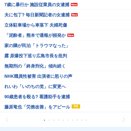
7歳に暴行か 施設従業員の女逮捕
夫に包丁? 毎日新聞記者の女逮捕
立体駐車場から車落下 夫婦死傷
「泥酔者」熊本で通報が頻発か
家の隣が民泊「トラウマなった」
露 原爆投下巡り広島市長を批判
無期刑の「終身刑化」傾向続く
NHK職員性被害 出演者に怒りの声
れいわ「いのちの党」に変更へ
90歳患者を殴る? 看護助手を逮捕
藤原竜也「労務改善」をアピール