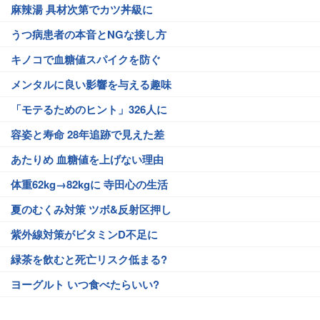
麻辣湯 具材次第でカツ丼級に
うつ病患者の本音とNGな接し方
キノコで血糖値スパイクを防ぐ
メンタルに良い影響を与える趣味
「モテるためのヒント」326人に
容姿と寿命 28年追跡で見えた差
あたりめ 血糖値を上げない理由
体重62kg→82kgに 寺田心の生活
夏のむくみ対策 ツボ&反射区押し
紫外線対策がビタミンD不足に
緑茶を飲むと死亡リスク低まる?
ヨーグルト いつ食べたらいい?