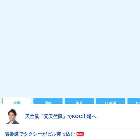
主要
国内
海外
IT 経済
ス
天竺鼠「元天竺鼠」でKOC出場へ
表参道でタクシーがビル突っ込む