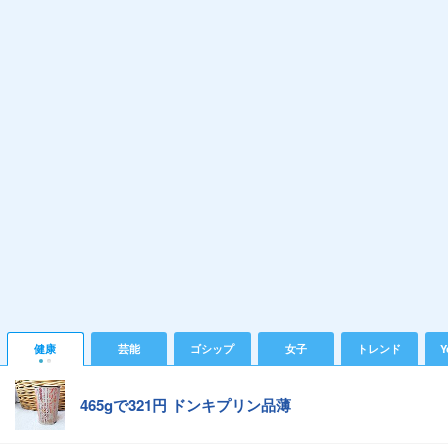
健康
芸能
ゴシップ
女子
トレンド
Y
465gで321円 ドンキプリン品薄