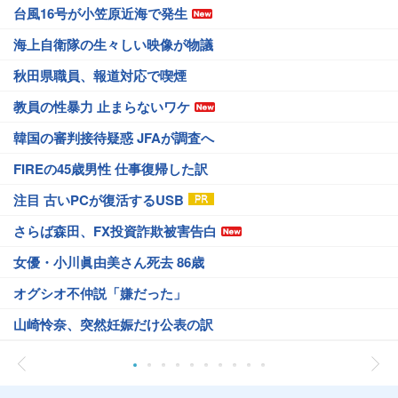
台風16号が小笠原近海で発生
海上自衛隊の生々しい映像が物議
秋田県職員、報道対応で喫煙
教員の性暴力 止まらないワケ
韓国の審判接待疑惑 JFAが調査へ
FIREの45歳男性 仕事復帰した訳
注目 古いPCが復活するUSB
さらば森田、FX投資詐欺被害告白
女優・小川眞由美さん死去 86歳
オグシオ不仲説「嫌だった」
山崎怜奈、突然妊娠だけ公表の訳