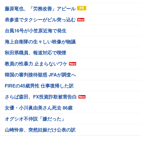
藤原竜也、「労務改善」アピール
表参道でタクシーがビル突っ込む
台風16号が小笠原近海で発生
海上自衛隊の生々しい映像が物議
秋田県職員、報道対応で喫煙
教員の性暴力 止まらないワケ
韓国の審判接待疑惑 JFAが調査へ
FIREの45歳男性 仕事復帰した訳
さらば森田、FX投資詐欺被害告白
女優・小川眞由美さん死去 86歳
オグシオ不仲説「嫌だった」
山崎怜奈、突然妊娠だけ公表の訳