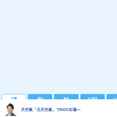
主要
国内
海外
IT 経済
ス
天竺鼠「元天竺鼠」でKOC出場へ