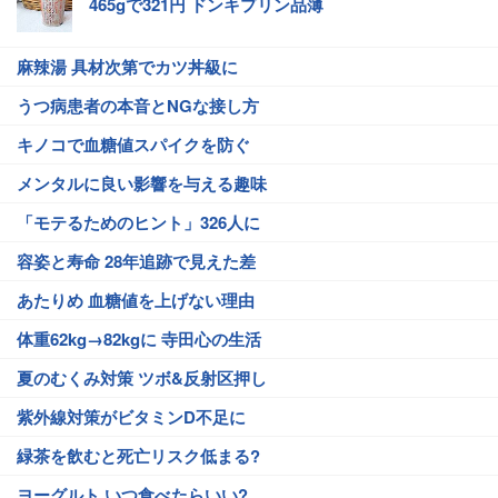
465gで321円 ドンキプリン品薄
麻辣湯 具材次第でカツ丼級に
うつ病患者の本音とNGな接し方
キノコで血糖値スパイクを防ぐ
メンタルに良い影響を与える趣味
「モテるためのヒント」326人に
容姿と寿命 28年追跡で見えた差
あたりめ 血糖値を上げない理由
体重62kg→82kgに 寺田心の生活
夏のむくみ対策 ツボ&反射区押し
紫外線対策がビタミンD不足に
緑茶を飲むと死亡リスク低まる?
ヨーグルト いつ食べたらいい?