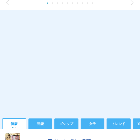
健康
芸能
ゴシップ
女子
トレンド
Y