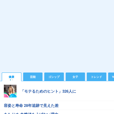
健康
芸能
ゴシップ
女子
トレンド
Y
「モテるためのヒント」326人に
容姿と寿命 28年追跡で見えた差