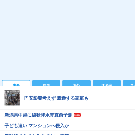
主要
国内
海外
IT 経済
ス
円安影響考えず 豪遊する家庭も
新潟県中越に線状降水帯直前予測
子ども追い マンションへ侵入か