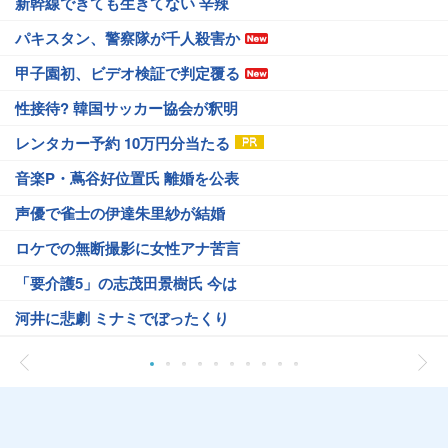
新幹線できても生きてない 辛辣
パキスタン、警察隊が千人殺害か
甲子園初、ビデオ検証で判定覆る
性接待? 韓国サッカー協会が釈明
レンタカー予約 10万円分当たる
音楽P・蔦谷好位置氏 離婚を公表
声優で雀士の伊達朱里紗が結婚
ロケでの無断撮影に女性アナ苦言
「要介護5」の志茂田景樹氏 今は
河井に悲劇 ミナミでぼったくり