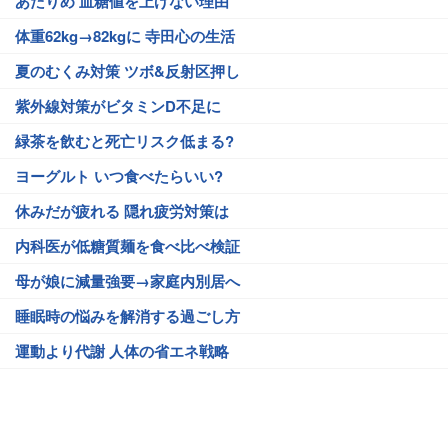
あたりめ 血糖値を上げない理由
体重62kg→82kgに 寺田心の生活
夏のむくみ対策 ツボ&反射区押し
紫外線対策がビタミンD不足に
緑茶を飲むと死亡リスク低まる?
ヨーグルト いつ食べたらいい?
休みだが疲れる 隠れ疲労対策は
内科医が低糖質麺を食べ比べ検証
母が娘に減量強要→家庭内別居へ
睡眠時の悩みを解消する過ごし方
運動より代謝 人体の省エネ戦略