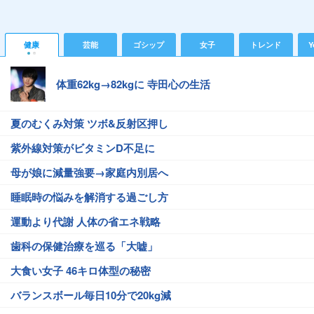
健康
芸能
ゴシップ
女子
トレンド
Y
体重62kg→82kgに 寺田心の生活
夏のむくみ対策 ツボ&反射区押し
紫外線対策がビタミンD不足に
母が娘に減量強要→家庭内別居へ
睡眠時の悩みを解消する過ごし方
運動より代謝 人体の省エネ戦略
歯科の保健治療を巡る「大嘘」
大食い女子 46キロ体型の秘密
バランスボール毎日10分で20kg減