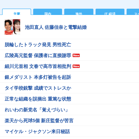
主要
国内
海外
IT 経済
ス
池田直人 佐藤佳奈と電撃結婚
脱輪したトラック発見 男性死亡
広陵高元監督 保護者に直接謝罪
細川元首相 文春で高市首相批判
銀メダリスト 本多灯被告を起訴
タイ学校銃撃 成績でストレスか
正常な組織を誤摘出 重篤な状態
れいわの新党名「覚えづらい」
楽天から死球5個 新庄監督が苦言
マイケル・ジャクソン来日秘話