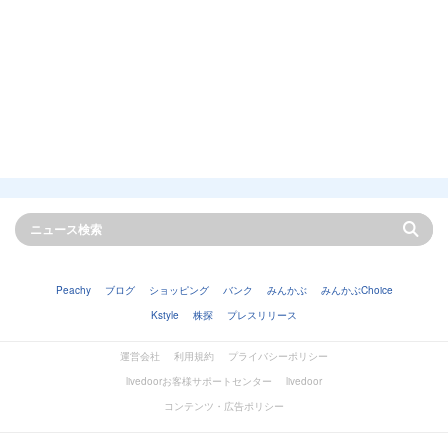
Peachy
ブログ
ショッピング
バンク
みんかぶ
みんかぶChoice
Kstyle
株探
プレスリリース
運営会社
利用規約
プライバシーポリシー
livedoorお客様サポートセンター
livedoor
コンテンツ・広告ポリシー