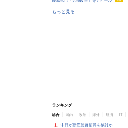
藤原竜也「労務改善」をアピール
もっと見る
ランキング
総合
国内
政治
海外
経済
IT
1.
中日が新庄監督招聘を検討か