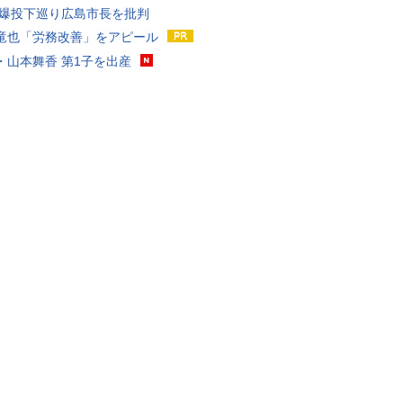
原爆投下巡り広島市長を批判
竜也「労務改善」をアピール
・山本舞香 第1子を出産