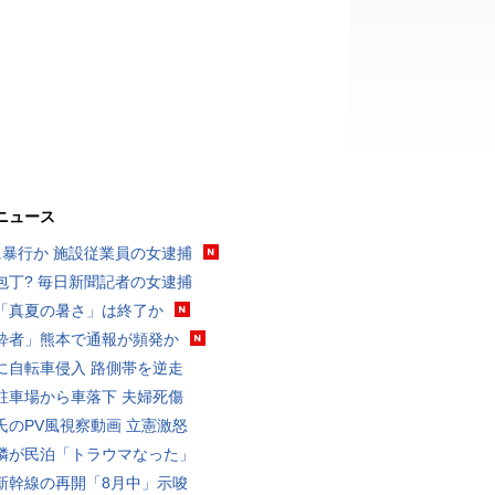
ニュース
に暴行か 施設従業員の女逮捕
包丁? 毎日新聞記者の女逮捕
「真夏の暑さ」は終了か
酔者」熊本で通報が頻発か
に自転車侵入 路側帯を逆走
駐車場から車落下 夫婦死傷
氏のPV風視察動画 立憲激怒
隣が民泊「トラウマなった」
新幹線の再開「8月中」示唆