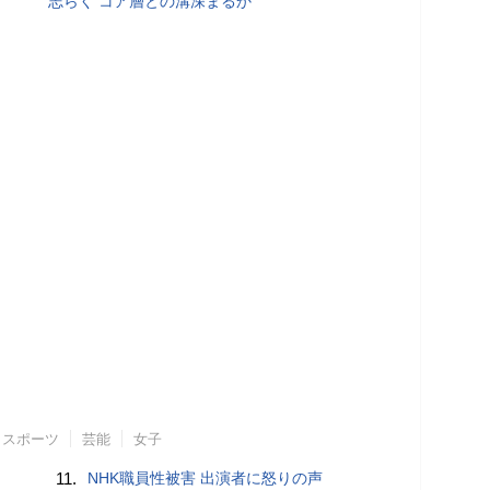
志らく コア層との溝深まるか
スポーツ
芸能
女子
11.
NHK職員性被害 出演者に怒りの声