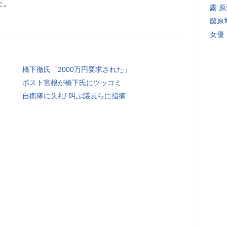
た。
露 
藤原
女優
橋下徹氏「2000万円要求された」
ポスト宮根が橋下氏にツッコミ
自衛隊に失礼! 叫ぶ議員らに指摘