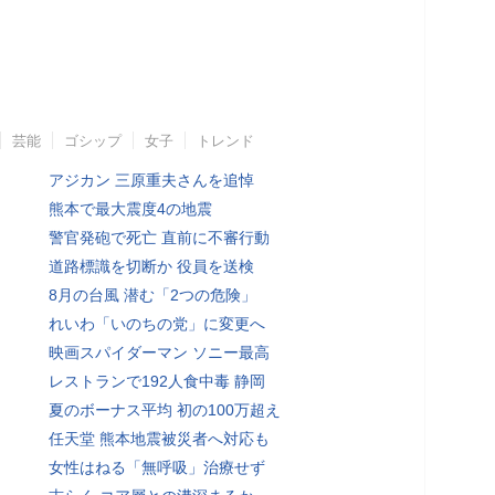
芸能
ゴシップ
女子
トレンド
アジカン 三原重夫さんを追悼
熊本で最大震度4の地震
警官発砲で死亡 直前に不審行動
道路標識を切断か 役員を送検
8月の台風 潜む「2つの危険」
れいわ「いのちの党」に変更へ
映画スパイダーマン ソニー最高
レストランで192人食中毒 静岡
夏のボーナス平均 初の100万超え
任天堂 熊本地震被災者へ対応も
女性はねる「無呼吸」治療せず