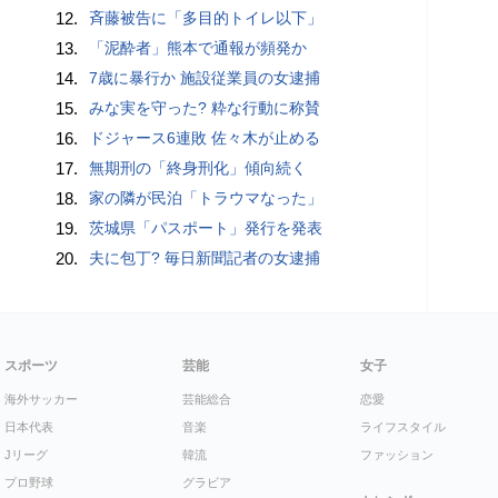
12.
斉藤被告に「多目的トイレ以下」
13.
「泥酔者」熊本で通報が頻発か
14.
7歳に暴行か 施設従業員の女逮捕
15.
みな実を守った? 粋な行動に称賛
16.
ドジャース6連敗 佐々木が止める
17.
無期刑の「終身刑化」傾向続く
18.
家の隣が民泊「トラウマなった」
19.
茨城県「パスポート」発行を発表
20.
夫に包丁? 毎日新聞記者の女逮捕
スポーツ
芸能
女子
海外サッカー
芸能総合
恋愛
日本代表
音楽
ライフスタイル
Jリーグ
韓流
ファッション
プロ野球
グラビア