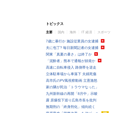
トピックス
主要
国内
海外
IT 経済
スポーツ
7歳に暴行か 施設従業員の女逮捕
夫に包丁? 毎日新聞記者の女逮捕
関東「真夏の暑さ」は終了か
「泥酔者」熊本で通報が頻発か
高速に自転車侵入 路側帯を逆走
立体駐車場から車落下 夫婦死傷
高市氏のPV風視察動画 立憲激怒
家の隣が民泊「トラウマなった」
九州新幹線の再開「8月中」示唆
露 原爆投下巡り広島市長を批判
無期刑の「終身刑化」傾向続く