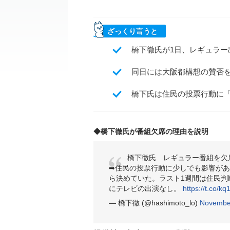
ざっくり言うと
橋下徹氏が1日、レギュラー出
同日には大阪都構想の賛否
橋下氏は住民の投票行動に「
◆橋下徹氏が番組欠席の理由を説明
橋下徹氏 レギュラー番組を欠
➡︎住民の投票行動に少しでも影響が
ら決めていた。ラスト1週間は住民判
にテレビの出演なし。
https://t.co/k
— 橋下徹 (@hashimoto_lo)
November