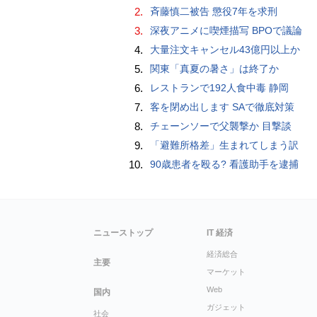
2.
斉藤慎二被告 懲役7年を求刑
3.
深夜アニメに喫煙描写 BPOで議論
4.
大量注文キャンセル43億円以上か
5.
関東「真夏の暑さ」は終了か
6.
レストランで192人食中毒 静岡
7.
客を閉め出します SAで徹底対策
8.
チェーンソーで父襲撃か 目撃談
9.
「避難所格差」生まれてしまう訳
10.
90歳患者を殴る? 看護助手を逮捕
ニューストップ
IT 経済
経済総合
主要
マーケット
Web
国内
ガジェット
社会