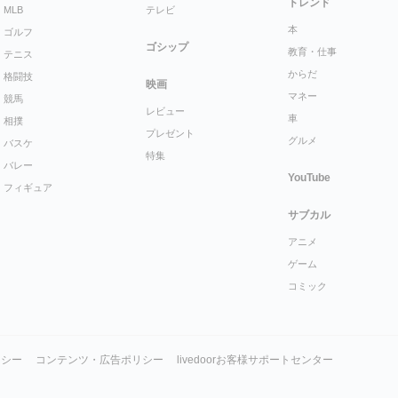
トレンド
MLB
テレビ
本
ゴルフ
ゴシップ
教育・仕事
テニス
からだ
格闘技
映画
マネー
競馬
レビュー
車
相撲
プレゼント
グルメ
バスケ
特集
バレー
YouTube
フィギュア
サブカル
アニメ
ゲーム
コミック
リシー
コンテンツ・広告ポリシー
livedoorお客様サポートセンター