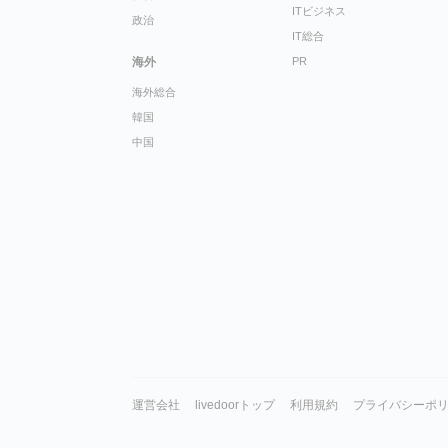
ITビジネス
政治
IT総合
海外
PR
海外総合
韓国
中国
運営会社
livedoorトップ
利用規約
プライバシーポ