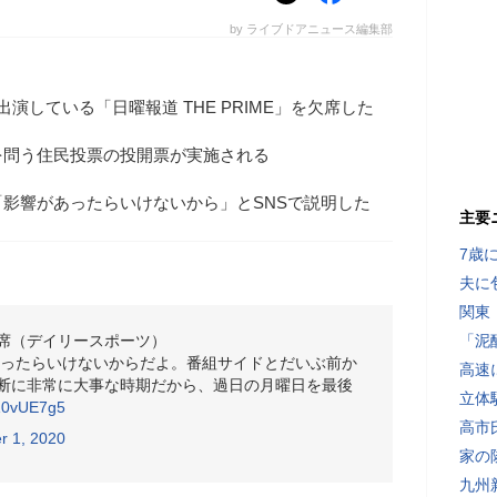
by ライブドアニュース編集部
演している「日曜報道 THE PRIME」を欠席した
を問う住民投票の投開票が実施される
影響があったらいけないから」とSNSで説明した
主要
7歳
夫に
関東
席（デイリースポーツ）
「泥
あったらいけないからだよ。番組サイドとだいぶ前か
高速
断に非常に大事な時期だから、過日の月曜日を最後
立体
q10vUE7g5
高市
 1, 2020
家の
九州