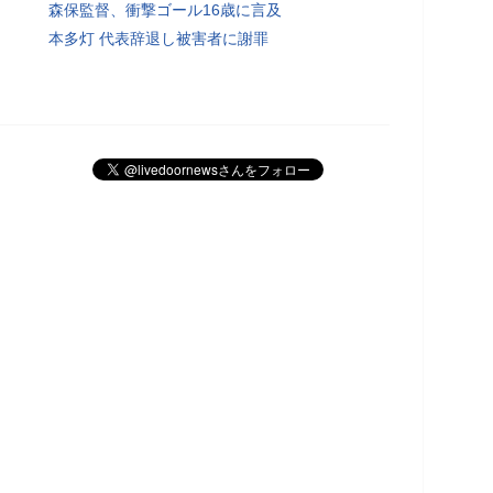
森保監督、衝撃ゴール16歳に言及
本多灯 代表辞退し被害者に謝罪