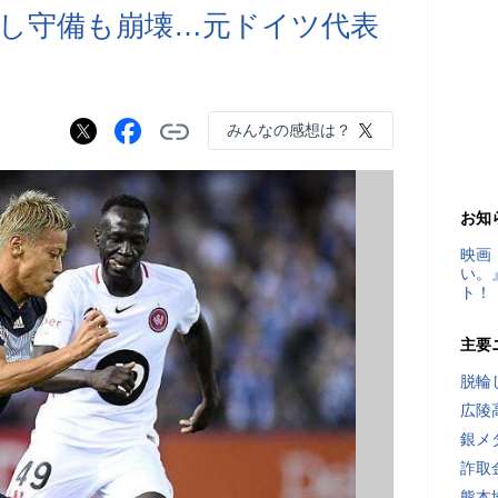
し守備も崩壊…元ドイツ代表
みんなの感想は？
お知
映画
い。
ト！
主要
脱輪
広陵
銀メ
詐取
熊本