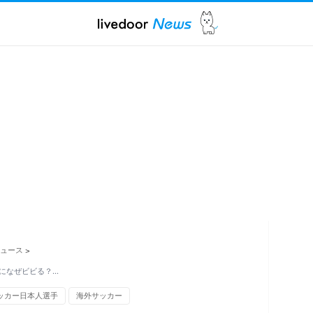
ュース
>
のになぜビビる？…
ッカー日本人選手
海外サッカー