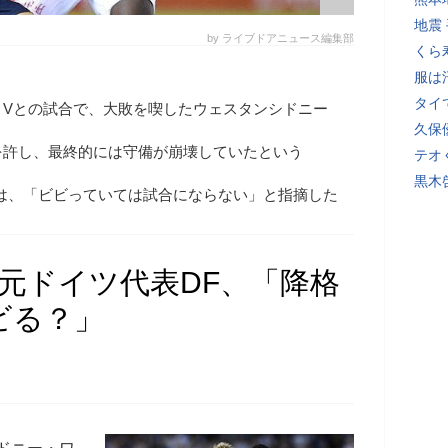
地震
by ライブドアニュース編集部
くら
服は
タイ
・Vとの試合で、大敗を喫したウェスタンシドニー
久保
を許し、最終的には守備が崩壊していたという
テオ
黒木
は、「ビビっていては試合にならない」と指摘した
の元ドイツ代表DF、「降格
ビる？」