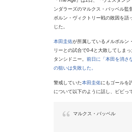
『The Age』は2日、「ウェスタン
ンダラーズのマルクス・バッベル監
ボルン・ヴィクトリー戦の敗因を語
じた。
本田圭佑
が所属しているメルボルン
リーとの試合で0-4と大敗してしま
タンシドニー。
前日に「本田を消さ
の狙いは失敗した。
警戒していた
本田圭佑
にもゴールを
について以下のように話し、ビビっ
マルクス・バッベル