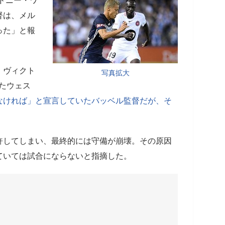
シドニー・ワ
督は、メル
った」と報
・ヴィクト
写真拡大
ったウェス
なければ」と宣言していたバッベル監督だが、そ
許してしまい、最終的には守備が崩壊。その原因
ていては試合にならないと指摘した。