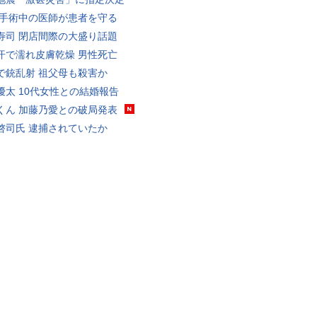
 手術中の医師が患者を守る
寿司 閉店間際の大盛り話題
汗で濡れ皮膚乾燥 男性死亡
で銃乱射 祖父母も殺害か
優太 10代女性との結婚報告
くん 加藤乃愛との破局発表
啓司氏 逮捕されていたか