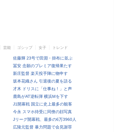
芸能
ゴシップ
女子
トレンド
佐藤輝 23号で田淵・掛布に並ぶ
冨安 念願のプレミア復帰果たす
新庄監督 楽天投手陣に物申す
坂本花織さん 引退後の夏を語る
才木 ドリスに「仕事ね！」と声
鹿島がAT逆転弾 横浜Mを下す
J1開幕戦 国立に史上最多の観客
今永 スマホ待受に同僚の顔写真
Jリーグ開幕戦、最多の6万3960人
広陵元監督 暴力問題で会見謝罪