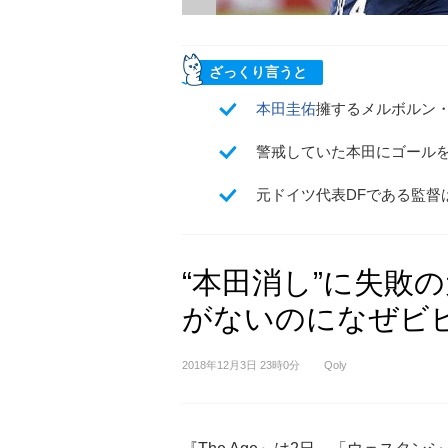
ざっくり言うと
本田圭佑
擁するメルボルン
警戒していた本田にゴール
元ドイツ代表DFである監督
“本田消し”に失敗
がないのになぜビ
2018年12月3日 23時0分
Qoly