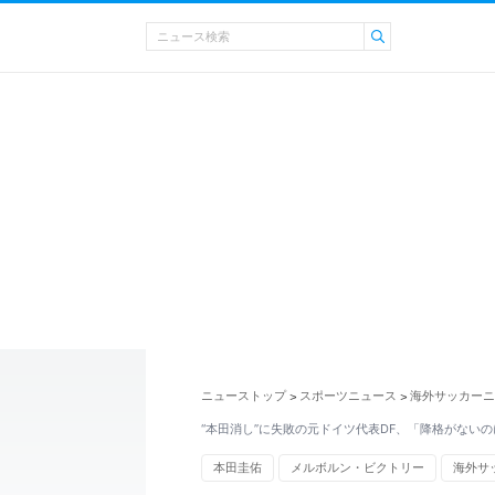
ニューストップ
スポーツニュース
海外サッカーニ
>
>
“本田消し”に失敗の元ドイツ代表DF、「降格がない
本田圭佑
メルボルン・ビクトリー
海外サ
スポーツニュース・トピックス