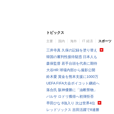
トピックス
主要
国内
海外
IT 経済
スポーツ
三井寺真 久保の記録を塗り替え
韓国の審判性接待疑惑 日本人も
森保監督 若手台頭を代表に期待
大谷HR 球場内部から撮影公開
鈴木愛 賞金を熊本支援に1000万
UEFA FIFA大会ボイコット継続へ
落合氏 阪神優勝に「油断禁物」
バルサ ロドリ獲得へ初弾拒否
早田ひな 8強入り 次は世界4位
レッドソックス 吉田活躍で8連勝