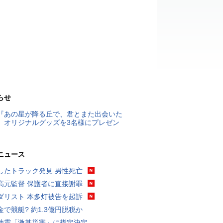
らせ
『あの星が降る丘で、君とまた出会いた
』オリジナルグッズを3名様にプレゼン
ニュース
したトラック発見 男性死亡
高元監督 保護者に直接謝罪
ダリスト 本多灯被告を起訴
金で競艇? 約1.3億円脱税か
地震「激甚災害」に指定決定