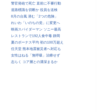
警官発砲で死亡 直前に不審行動
道路標識を切断か 役員を送検
8月の台風 潜む「2つの危険」
れいわ「いのちの党」に変更へ
映画スパイダーマン ソニー最高
レストランで192人食中毒 静岡
夏のボーナス平均 初の100万超え
任天堂 熊本地震被災者へ対応も
女性はねる「無呼吸」治療せず
志らく コア層との溝深まるか