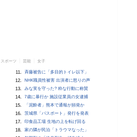
スポーツ
芸能
女子
11.
斉藤被告に「多目的トイレ以下」
12.
NHK職員性被害 出演者に怒りの声
13.
みな実を守った? 粋な行動に称賛
14.
7歳に暴行か 施設従業員の女逮捕
15.
「泥酔者」熊本で通報が頻発か
16.
茨城県「パスポート」発行を発表
17.
印食品工場 生地の上を転げ回る
18.
家の隣が民泊「トラウマなった」