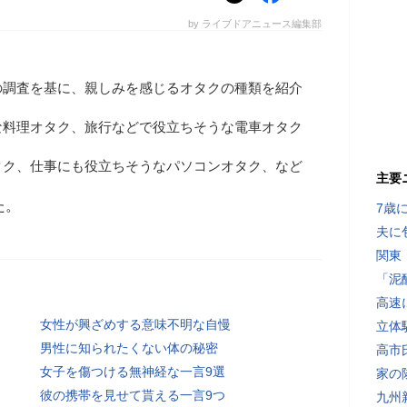
by ライブドアニュース編集部
の調査を基に、親しみを感じるオタクの種類を紹介
な料理オタク、旅行などで役立ちそうな電車オタク
タク、仕事にも役立ちそうなパソコンオタク、など
主要
た。
7歳
夫に
関東
「泥
高速
女性が興ざめする意味不明な自慢
立体
男性に知られたくない体の秘密
高市
女子を傷つける無神経な一言9選
家の
彼の携帯を見せて貰える一言9つ
九州