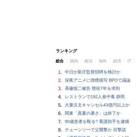
ランキング
総合
国内
政治
海外
経済
IT
1.
中日が新庄監督招聘を検討か
2.
深夜アニメに喫煙描写 BPOで議論
3.
斉藤慎二被告 懲役7年を求刑
4.
レストランで192人食中毒 静岡
5.
大量注文キャンセル43億円以上か
6.
関東「真夏の暑さ」は終了か
7.
90歳患者を殴る? 看護助手を逮捕
8.
チェーンソーで父襲撃か 目撃談