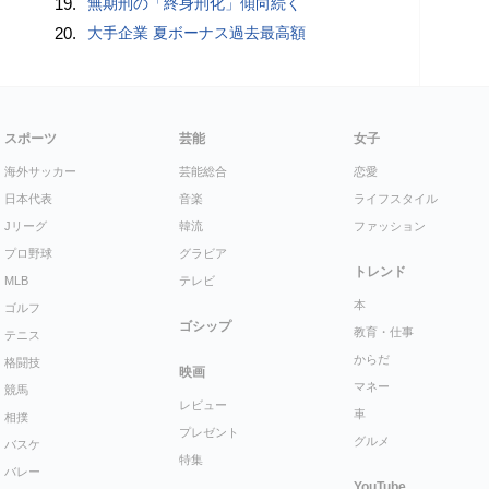
19.
無期刑の「終身刑化」傾向続く
20.
大手企業 夏ボーナス過去最高額
スポーツ
芸能
女子
海外サッカー
芸能総合
恋愛
日本代表
音楽
ライフスタイル
Jリーグ
韓流
ファッション
プロ野球
グラビア
トレンド
MLB
テレビ
本
ゴルフ
ゴシップ
教育・仕事
テニス
からだ
格闘技
映画
マネー
競馬
レビュー
車
相撲
プレゼント
グルメ
バスケ
特集
バレー
YouTube