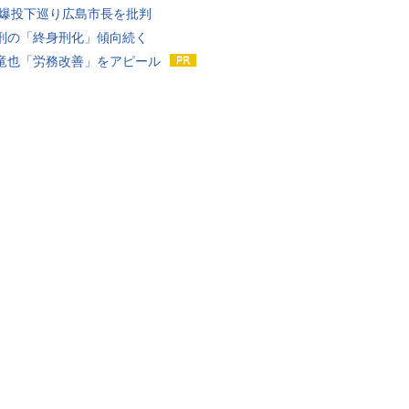
原爆投下巡り広島市長を批判
刑の「終身刑化」傾向続く
竜也「労務改善」をアピール