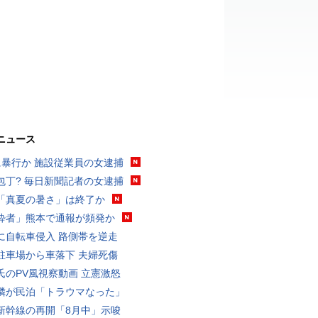
ニュース
に暴行か 施設従業員の女逮捕
包丁? 毎日新聞記者の女逮捕
「真夏の暑さ」は終了か
酔者」熊本で通報が頻発か
に自転車侵入 路側帯を逆走
駐車場から車落下 夫婦死傷
氏のPV風視察動画 立憲激怒
隣が民泊「トラウマなった」
新幹線の再開「8月中」示唆