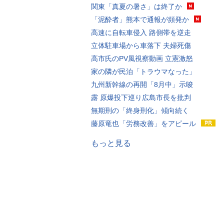
関東「真夏の暑さ」は終了か
「泥酔者」熊本で通報が頻発か
高速に自転車侵入 路側帯を逆走
立体駐車場から車落下 夫婦死傷
高市氏のPV風視察動画 立憲激怒
家の隣が民泊「トラウマなった」
九州新幹線の再開「8月中」示唆
露 原爆投下巡り広島市長を批判
無期刑の「終身刑化」傾向続く
藤原竜也「労務改善」をアピール
もっと見る