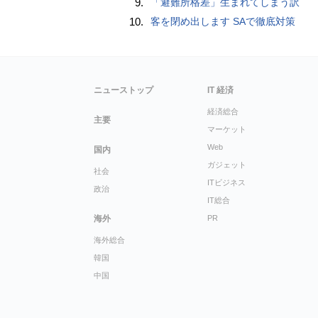
9.
「避難所格差」生まれてしまう訳
10.
客を閉め出します SAで徹底対策
ニューストップ
IT 経済
経済総合
主要
マーケット
Web
国内
ガジェット
社会
ITビジネス
政治
IT総合
海外
PR
海外総合
韓国
中国