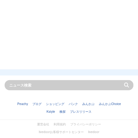
Peachy
ブログ
ショッピング
バンク
みんかぶ
みんかぶChoice
Kstyle
株探
プレスリリース
運営会社
利用規約
プライバシーポリシー
livedoorお客様サポートセンター
livedoor