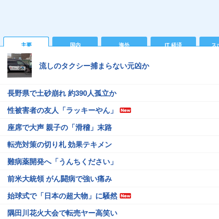
主要
国内
海外
IT 経済
ス
流しのタクシー捕まらない元凶か
長野県で土砂崩れ 約390人孤立か
性被害者の友人「ラッキーやん」
座席で大声 親子の「滑稽」末路
転売対策の切り札 効果テキメン
難病薬開発へ「うんちください」
前米大統領 がん闘病で強い痛み
始球式で「日本の超大物」に騒然
隅田川花火大会で転売ヤー高笑い