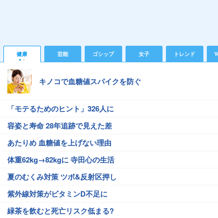
健康
芸能
ゴシップ
女子
トレンド
Y
キノコで血糖値スパイクを防ぐ
「モテるためのヒント」326人に
容姿と寿命 28年追跡で見えた差
あたりめ 血糖値を上げない理由
体重62kg→82kgに 寺田心の生活
夏のむくみ対策 ツボ&反射区押し
紫外線対策がビタミンD不足に
緑茶を飲むと死亡リスク低まる?