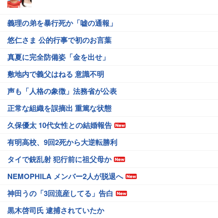
義理の弟を暴行死か「嘘の通報」
悠仁さま 公的行事で初のお言葉
真夏に完全防備姿「金を出せ」
敷地内で義父はねる 意識不明
声も「人格の象徴」法務省が公表
正常な組織を誤摘出 重篤な状態
久保優太 10代女性との結婚報告
有明高校、9回2死から大逆転勝利
タイで銃乱射 犯行前に祖父母か
NEMOPHILA メンバー2人が脱退へ
神田うの「3回流産してる」告白
黒木啓司氏 逮捕されていたか