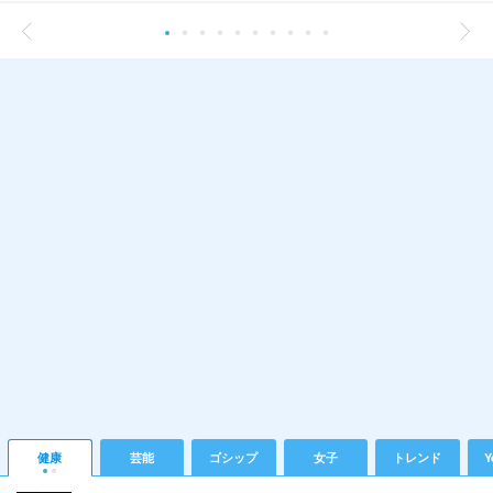
健康
芸能
ゴシップ
女子
トレンド
Y