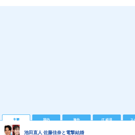
主要
国内
海外
IT 経済
ス
池田直人 佐藤佳奈と電撃結婚