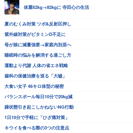
体重62kg→82kgに 寺田心の生活
夏のむくみ対策 ツボ&反射区押し
紫外線対策がビタミンD不足に
母が娘に減量強要→家庭内別居へ
睡眠時の悩みを解消する過ごし方
運動より代謝 人体の省エネ戦略
歯科の保健治療を巡る「大嘘」
大食い女子 46キロ体型の秘密
バランスボール毎日10分で20kg減
躁状態引き起こしかねないNG行動
1日10分で手軽に「ひざ痛対策」
キウイを食べる際の3つの注意点