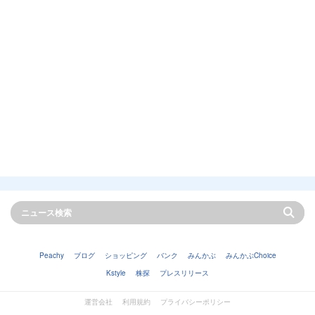
Peachy
ブログ
ショッピング
バンク
みんかぶ
みんかぶChoice
Kstyle
株探
プレスリリース
運営会社
利用規約
プライバシーポリシー