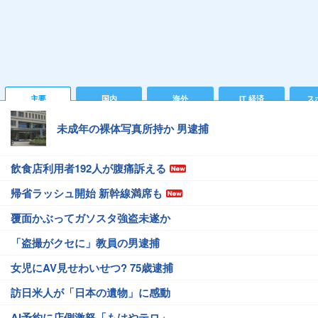
主要
国内
海外
IT 経済
ス
未成年の裸体写真所持か 男逮捕
飲食店利用者192人が腹痛訴える
帰省ラッシュ開始 新幹線満席も
覆面かぶってガソスタ強盗未遂か
「盗撮がクセに」教員の男逮捕
女児にAV見せわいせつ? 75歳逮捕
訪日米人が「日本の遺物」に感動
AI予約に店側激怒「もはやテロ」