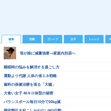
健康
芸能
ゴシップ
女子
トレンド
Y
母が娘に減量強要→家庭内別居へ
睡眠時の悩みを解消する過ごし方
運動より代謝 人体の省エネ戦略
歯科の保健治療を巡る「大嘘」
大食い女子 46キロ体型の秘密
バランスボール毎日10分で20kg減
躁状態引き起こしかねないNG行動