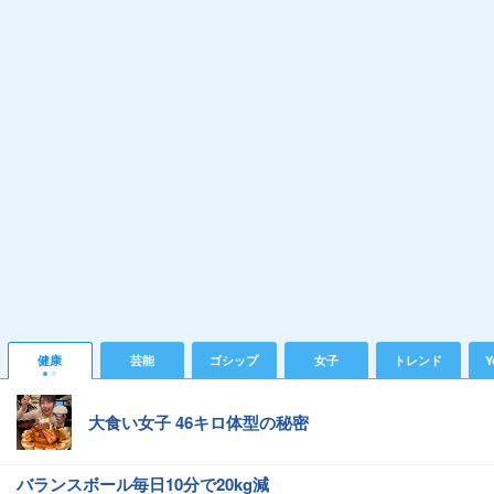
健康
芸能
ゴシップ
女子
トレンド
Y
大食い女子 46キロ体型の秘密
バランスボール毎日10分で20kg減