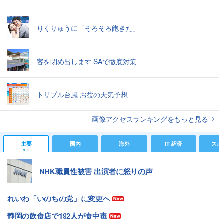
りくりゅうに「そろそろ飽きた」
客を閉め出します SAで徹底対策
トリプル台風 お盆の天気予想
画像アクセスランキングをもっと見る
主要
国内
海外
IT 経済
ス
NHK職員性被害 出演者に怒りの声
れいわ「いのちの党」に変更へ
静岡の飲食店で192人が食中毒