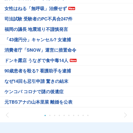
女性はねる「無呼吸」治療せず
司法試験 受験者のPC不具合247件
福岡の議長 地震巡り不謹慎発言
「43億円分」キャンセル? 女逮捕
消費者庁「SNOW」運営に措置命令
ドンキ露店 うなぎで食中毒14人
90歳患者を殴る? 看護助手を逮捕
なぜ14回も忌引申請 驚きの結末
ケンコバ コロナで謎の後遺症
元TBSアナの山本里菜 離婚を公表