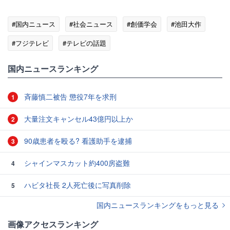
#国内ニュース
#社会ニュース
#創価学会
#池田大作
#フジテレビ
#テレビの話題
国内ニュースランキング
斉藤慎二被告 懲役7年を求刑
1
大量注文キャンセル43億円以上か
2
90歳患者を殴る? 看護助手を逮捕
3
シャインマスカット約400房盗難
4
ハビタ社長 2人死亡後に写真削除
5
国内ニュースランキングをもっと見る
画像アクセスランキング