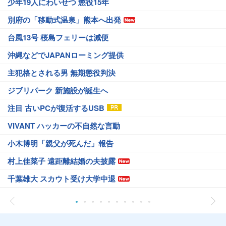
少年19人にわいせつ 懲役15年
別府の「移動式温泉」熊本へ出発
台風13号 桜島フェリーは減便
沖縄などでJAPANローミング提供
主犯格とされる男 無期懲役判決
ジブリパーク 新施設が誕生へ
注目 古いPCが復活するUSB
VIVANT ハッカーの不自然な言動
小木博明「親父が死んだ」報告
村上佳菜子 遠距離結婚の夫披露
千葉雄大 スカウト受け大学中退