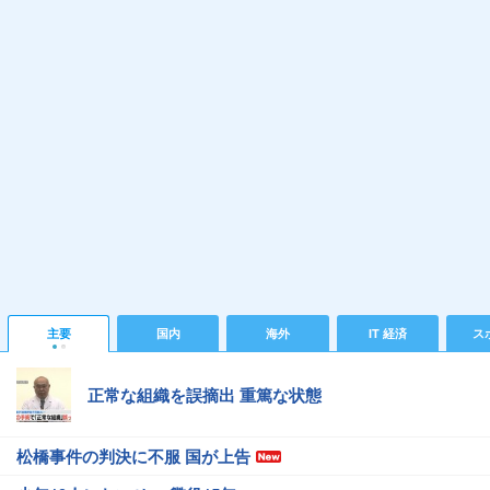
主要
国内
海外
IT 経済
ス
正常な組織を誤摘出 重篤な状態
松橋事件の判決に不服 国が上告