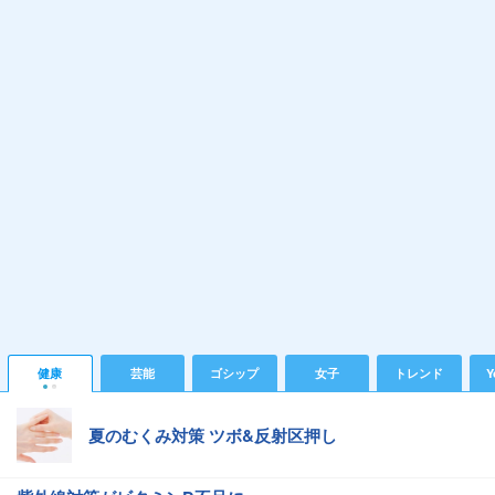
健康
芸能
ゴシップ
女子
トレンド
Y
夏のむくみ対策 ツボ&反射区押し