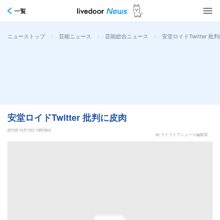
一覧
>
>
>
安堂ロイドTwitter 批
ニューストップ
芸能ニュース
芸能総合ニュース
安堂ロイドTwitter 批判に皮肉
2013年10月15日 18時58分
by ライブドアニュース編集部