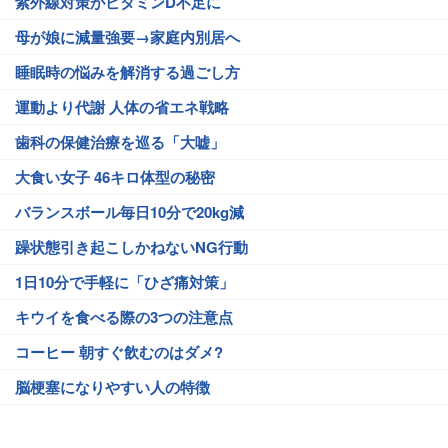
紫外線対策がビタミンD不足に
母が娘に減量強要→家庭内別居へ
睡眠時の悩みを解消する過ごし方
運動より代謝 人体の省エネ戦略
歯科の保健治療を巡る「大嘘」
大食い女子 46キロ体型の秘密
バランスボール毎日10分で20kg減
躁状態引き起こしかねないNG行動
1日10分で手軽に「ひざ痛対策」
キウイを食べる際の3つの注意点
コーヒー 朝すぐ飲むのはダメ?
脳梗塞になりやすい人の特徴