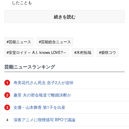
したことも
続きを読む
#芸能ニュース
#芸能総合ニュース
#安堂ロイド～ A.I. knows LOVE?～
#木村拓哉
#柴咲コウ
#庵野秀明
#X（Twitter）
芸能ニュースランキング
寿美花代さん死去 息子2人が追悼
1
趣里 夫の密会報道で離婚決断か
2
女優・山本舞香 第1子を出産
3
深夜アニメに喫煙描写 BPOで議論
4