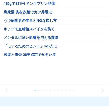
465gで321円 ドンキプリン品薄
麻辣湯 具材次第でカツ丼級に
うつ病患者の本音とNGな接し方
キノコで血糖値スパイクを防ぐ
メンタルに良い影響を与える趣味
「モテるためのヒント」326人に
容姿と寿命 28年追跡で見えた差