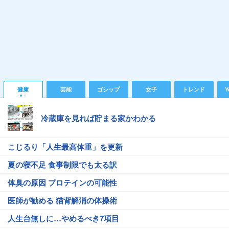
健康
芸能
ゴシップ
女子
トレンド
Y
冷蔵庫を見れば貯まる家かわかる
こじるり「人生最高体重」を更新
夏の寝不足 食事制限でも太る訳
体臭の原因 プロテインの可能性
医師が勧める 猫背解消の体操術
人生台無しに…やめるべき7項目