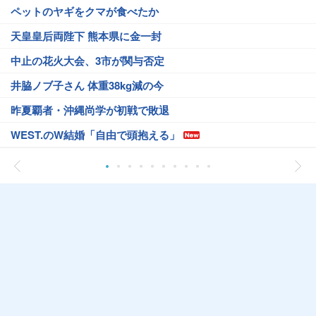
ペットのヤギをクマが食べたか
天皇皇后両陛下 熊本県に金一封
中止の花火大会、3市が関与否定
井脇ノブ子さん 体重38kg減の今
昨夏覇者・沖縄尚学が初戦で敗退
WEST.のW結婚「自由で頭抱える」