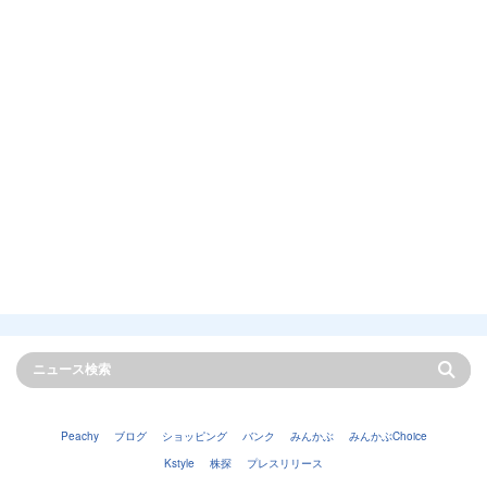
Peachy
ブログ
ショッピング
バンク
みんかぶ
みんかぶChoice
Kstyle
株探
プレスリリース