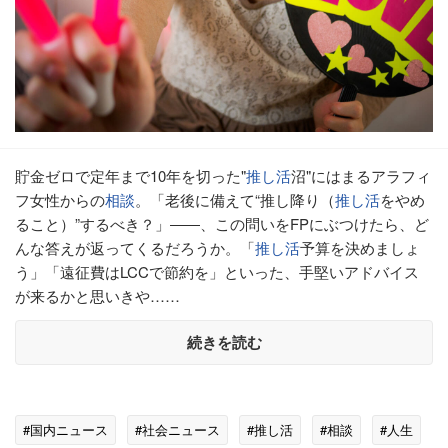
貯金ゼロで定年まで10年を切った"
推し活
沼"にはまるアラフィ
フ女性からの
相談
。「老後に備えて“推し降り（
推し活
をやめ
ること）”するべき？」――、この問いをFPにぶつけたら、ど
んな答えが返ってくるだろうか。「
推し活
予算を決めましょ
う」「遠征費はLCCで節約を」といった、手堅いアドバイス
が来るかと思いきや……
続きを読む
#国内ニュース
#社会ニュース
#推し活
#相談
#人生