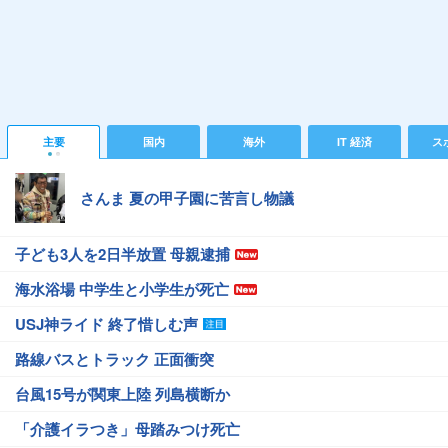
主要
国内
海外
IT 経済
ス
さんま 夏の甲子園に苦言し物議
子ども3人を2日半放置 母親逮捕
海水浴場 中学生と小学生が死亡
USJ神ライド 終了惜しむ声
路線バスとトラック 正面衝突
台風15号が関東上陸 列島横断か
「介護イラつき」母踏みつけ死亡