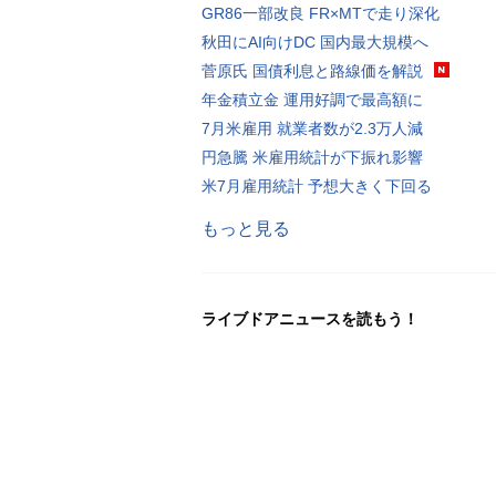
GR86一部改良 FR×MTで走り深化
秋田にAI向けDC 国内最大規模へ
菅原氏 国債利息と路線価を解説
年金積立金 運用好調で最高額に
7月米雇用 就業者数が2.3万人減
円急騰 米雇用統計が下振れ影響
米7月雇用統計 予想大きく下回る
もっと見る
ライブドアニュースを読もう！