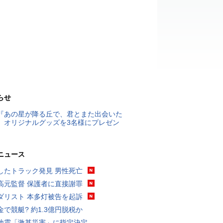
らせ
『あの星が降る丘で、君とまた出会いた
』オリジナルグッズを3名様にプレゼン
ニュース
したトラック発見 男性死亡
高元監督 保護者に直接謝罪
ダリスト 本多灯被告を起訴
金で競艇? 約1.3億円脱税か
地震「激甚災害」に指定決定