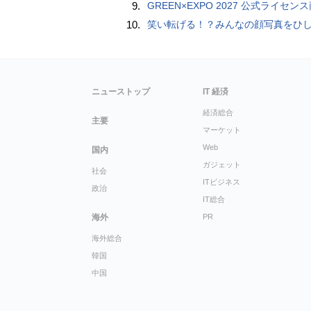
9.
GREEN×EXPO 2027 公式ライセンス商品！初の「トゥンクトゥンク」公式LINEスタンプ、販
10.
笑い転げる！？みんなの顔写真をひしゃげて遊べるカメラアプリ「笑う野口」【Androidア
ニューストップ
IT 経済
経済総合
主要
マーケット
Web
国内
ガジェット
社会
ITビジネス
政治
IT総合
海外
PR
海外総合
韓国
中国