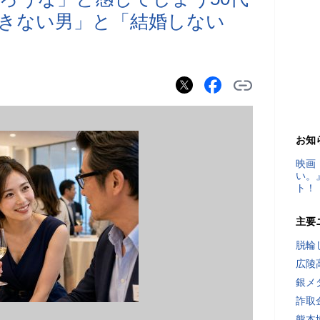
きない男」と「結婚しない
お知
映画
い。
ト！
主要
脱輪
広陵
銀メ
詐取
熊本