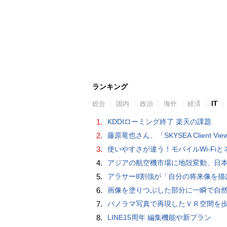
ランキング
総合
国内
政治
海外
経済
IT
1.
KDDIローミング終了 楽天の課題
2.
藤原竜也さん、「SKYSEA Client View」新CMで「AI労務改善」をアピール 働き方をAIが分析したら「すぐに休んで」と
3.
使いやすさが違う！モバイルWi-FiとネットHDD【PC-DIY 
4.
アジアの航空機市場に地殻変動、日本のサプライヤーに影
5.
アラサー8割強が「自分の将来像を描けない」。正社員の5人に1人が副業で収入。将来のために一番稼げる副業
6.
画像を塗りつぶした部分に一瞬で自然な画像を補完する技術を早稲田大学の研究者
7.
パノラマ写真で再現したＶＲ空間を
8.
LINE15周年 編集機能や新プラン