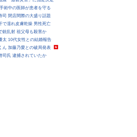
 手術中の医師が患者を守る
寿司 閉店間際の大盛り話題
汗で濡れ皮膚乾燥 男性死亡
で銃乱射 祖父母も殺害か
優太 10代女性との結婚報告
くん 加藤乃愛との破局発表
啓司氏 逮捕されていたか