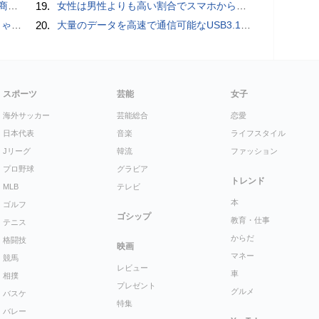
売開始
19.
女性は男性よりも高い割合でスマホからポルノを見ていることが人気アダルトサイトの調査で判明
プリ】
20.
大量のデータを高速で通信可能なUSB3.1（Gen1）対応USB TypeC - USB TypeAケーブル
スポーツ
芸能
女子
海外サッカー
芸能総合
恋愛
日本代表
音楽
ライフスタイル
Jリーグ
韓流
ファッション
プロ野球
グラビア
トレンド
MLB
テレビ
本
ゴルフ
ゴシップ
教育・仕事
テニス
からだ
格闘技
映画
マネー
競馬
レビュー
車
相撲
プレゼント
グルメ
バスケ
特集
バレー