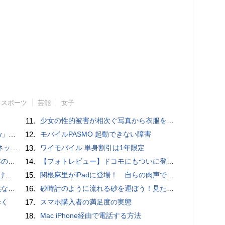
スポーツ
芸能
女子
11.
少女の性的被害が相次ぐ写真から衣服を剥ぎ取るAIポルノアプリ「ClothOff」の背後にいる人物とは？
言われる？
12.
モバイルPASMO 起動できない障害
秋の陣】
13.
ワイモバイル 単身割引は1年限定
響も
14.
【フォトレビュー】ドコモにもついに登場！「サイクロイドスタイル」
とは？
15.
関根麻里がiPadに登場！ 自らの肉声で英会話を教えてくれるぞ！
が開発
16.
砂時計のように流れる砂を運ぼう！見た目も綺麗な新感覚ゲーム「Sand Slides」【iPhoneアプリ】
歩く
17.
スマホ購入者の満足度の実態
18.
Mac iPhone経由で電話する方法