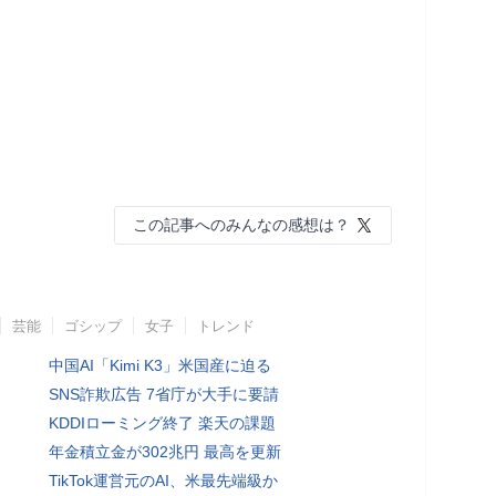
この記事へのみんなの感想は？
芸能
ゴシップ
女子
トレンド
中国AI「Kimi K3」米国産に迫る
SNS詐欺広告 7省庁が大手に要請
KDDIローミング終了 楽天の課題
年金積立金が302兆円 最高を更新
TikTok運営元のAI、米最先端級か