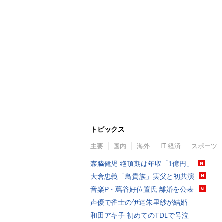
トピックス
主要
国内
海外
IT 経済
スポーツ
森脇健児 絶頂期は年収「1億円」
大倉忠義「鳥貴族」実父と初共演
音楽P・蔦谷好位置氏 離婚を公表
声優で雀士の伊達朱里紗が結婚
和田アキ子 初めてのTDLで号泣