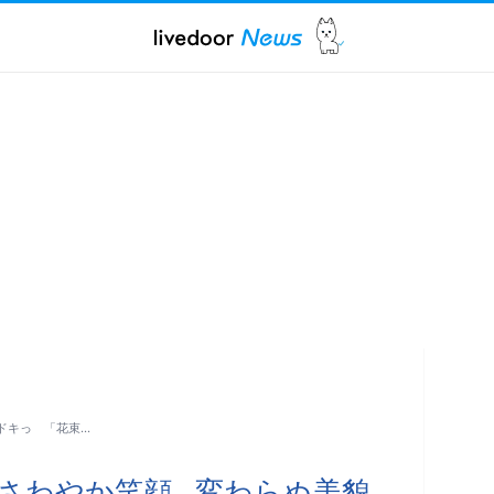
にドキっ 「花束…
わやか笑顔...変わらぬ美貌