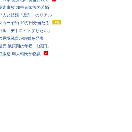
暴走事故 加害者家族の苦悩
ア人と結婚「差別」のリアル
タカー予約 10万円分当たる
バル「デトロイト戻りたい」
の戸塚純貴が結婚を発表
健児 絶頂期は年収「1億円」
で激怒 堀大輔氏が物議