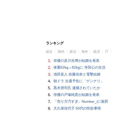
ランキング
総合
国内
政治
海外
経済
IT
1.
俳優の及川光博が結婚を発表
2.
体重62kg→82kgに 寺田心の生活
3.
池田直人 佐藤佳奈と電撃結婚
4.
朝ドラ 次週予告に「ゲンナリ」
5.
黒木啓司氏 逮捕されていたか
6.
俳優の戸塚純貴が結婚を発表
7.
「売り方汚すぎ」Number_iに落胆
8.
大久保佳代子 50代の性欲事情