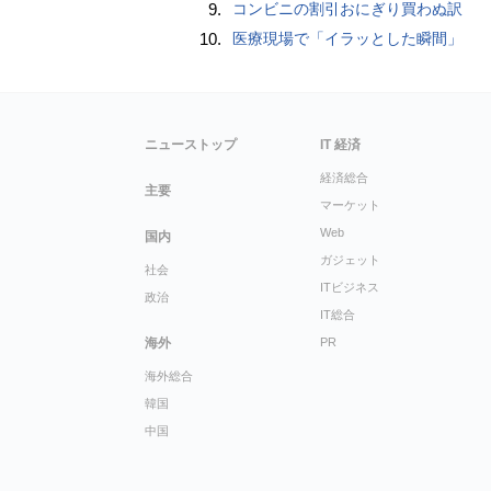
9.
コンビニの割引おにぎり買わぬ訳
10.
医療現場で「イラッとした瞬間」
ニューストップ
IT 経済
経済総合
主要
マーケット
Web
国内
ガジェット
社会
ITビジネス
政治
IT総合
海外
PR
海外総合
韓国
中国