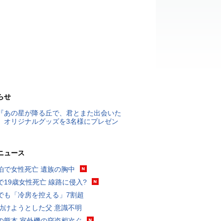
らせ
『あの星が降る丘で、君とまた出会いた
』オリジナルグッズを3名様にプレゼン
ニュース
泊で女性死亡 遺族の胸中
で19歳女性死亡 線路に侵入?
でも「冷房を控える」7割超
助けようとした父 意識不明
の熊本 室外機の窃盗相次ぐ