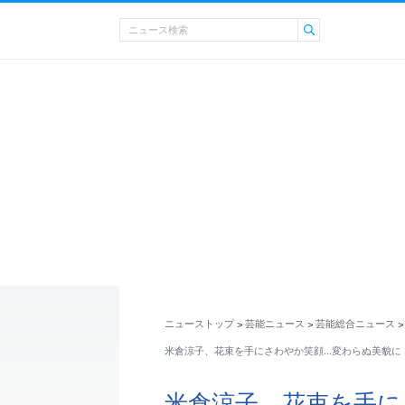
ニューストップ
芸能ニュース
芸能総合ニュース
>
>
>
米倉涼子、花束を手にさわやか笑顔...変わらぬ美貌
米倉涼子、花束を手にさ