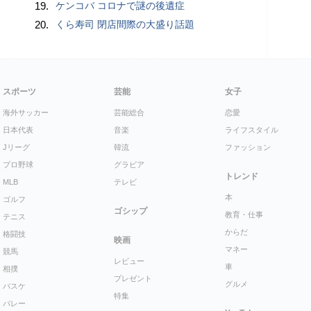
19.
ケンコバ コロナで謎の後遺症
20.
くら寿司 閉店間際の大盛り話題
スポーツ
芸能
女子
海外サッカー
芸能総合
恋愛
日本代表
音楽
ライフスタイル
Jリーグ
韓流
ファッション
プロ野球
グラビア
トレンド
MLB
テレビ
本
ゴルフ
ゴシップ
教育・仕事
テニス
からだ
格闘技
映画
マネー
競馬
レビュー
車
相撲
プレゼント
グルメ
バスケ
特集
バレー