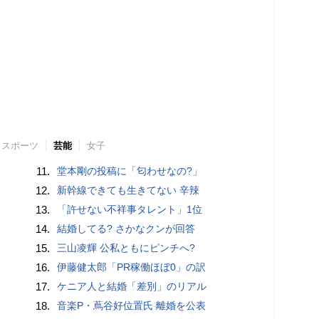
スポーツ
芸能
女子
11.
堂本剛の投稿に「匂わせなの?」
12.
新幹線できても生きてない 辛辣
13.
「許せない不祥事タレント」1位
14.
結婚してる? さかなクンが回答
15.
三山凌輝 公私ともにピンチへ?
16.
伊藤健太郎「PR稼働ほぼ0」の訳
17.
ケニア人と結婚「差別」のリアル
18.
音楽P・蔦谷好位置氏 離婚を公表