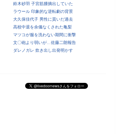
鈴木砂羽 子宮筋腫摘出していた
ラウール 印象的な逆転劇の背景
大久保佳代子 男性に貢いだ過去
高校中退を余儀なくされた亀梨
マツコが服を洗わない期間に衝撃
文〇砲より弱いが…佐藤二朗報告
ダレノガレ 炊き出し出発明かす