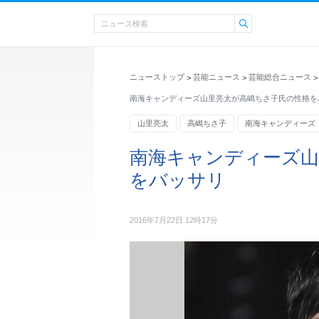
ニューストップ
芸能ニュース
芸能総合ニュース
>
>
>
南海キャンディーズ山里亮太が高嶋ちさ子氏の性格を
山里亮太
高嶋ちさ子
南海キャンディーズ
南海キャンディーズ山
をバッサリ
2016年7月22日 12時17分