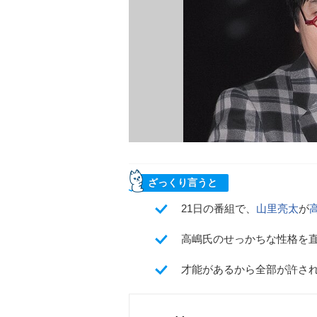
ざっくり言うと
21日の番組で、
山里亮太
が
高嶋氏のせっかちな性格を
才能があるから全部が許さ