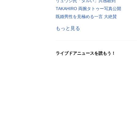
リュウジ氏「ダルい」共感殺到
TAKAHIRO 両腕タトゥー写真公開
既婚男性を見極める一言 大絶賛
もっと見る
ライブドアニュースを読もう！