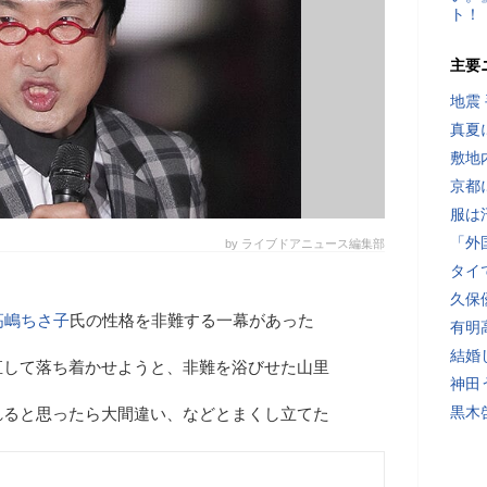
ト！
主要
地震
真夏
敷地
京都
服は
「外
by ライブドアニュース編集部
タイ
久保
高嶋ちさ子
氏の性格を非難する一幕があった
有明
結婚
直して落ち着かせようと、非難を浴びせた山里
神田
黒木
れると思ったら大間違い、などとまくし立てた