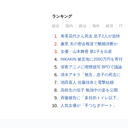
ランキング
総合
国内
政治
海外
経済
IT
1.
寿美花代さん死去 息子2人が追悼
2.
趣里 夫の密会報道で離婚決断か
3.
女優・山本舞香 第1子を出産
4.
HIKAKIN 被災地に2000万円を寄付
5.
深夜アニメに喫煙描写 BPOで議論
6.
清水アキラ「無念」息子の死去に
7.
池田直人 佐藤佳奈と電撃結婚
8.
高校生の信子 勉強中の姿を公開
9.
斉藤被告に「多目的トイレ以下」
10.
人気女優が「手つなぎデート」