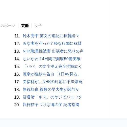
スポーツ
芸能
女子
11.
鈴木亮平 英文の追記に称賛続々
12.
みな実を守った? 粋な行動に称賛
13.
NHK職員性被害 出演者に怒りの声
14.
ちいかわ 14日間で興収50億突破
15.
「パパ」の文字消え完全沈黙続く
16.
薄幸が性欲を告白「1日AV見る」
17.
受信料が…NHKの対応に不満爆発
18.
無銭飲食 複数の早大生が関与か
19.
渡邊渚「キス」のヤジでパニック
20.
執行猶予つけば御の字 記者指摘