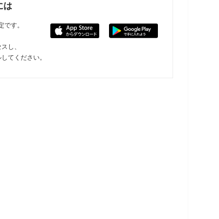
には
限定です。
セスし、
ルしてください。