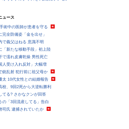
ニュース
 手術中の医師が患者を守る
に完全防備姿「金を出せ」
内で義父はねる 意識不明
に「新たな移動手段」初上陸
汗で濡れ皮膚乾燥 男性死亡
国人受け入れ反対」大幅増
で銃乱射 犯行前に祖父母か
優太 10代女性との結婚報告
高校、9回2死から大逆転勝利
してる? さかなクンが回答
うの「3回流産してる」告白
啓司氏 逮捕されていたか