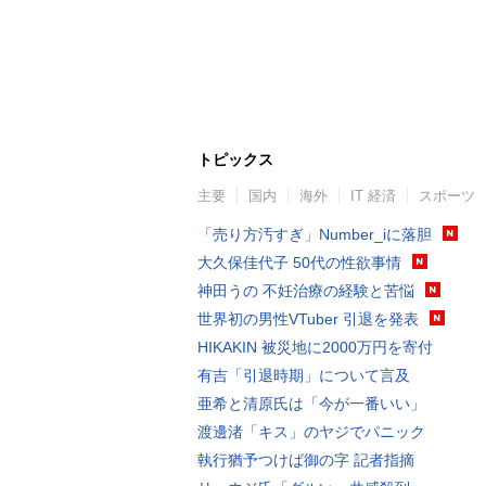
トピックス
主要
国内
海外
IT 経済
スポーツ
「売り方汚すぎ」Number_iに落胆
大久保佳代子 50代の性欲事情
神田うの 不妊治療の経験と苦悩
世界初の男性VTuber 引退を発表
HIKAKIN 被災地に2000万円を寄付
有吉「引退時期」について言及
亜希と清原氏は「今が一番いい」
渡邊渚「キス」のヤジでパニック
執行猶予つけば御の字 記者指摘