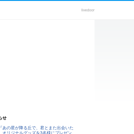
livedoor
らせ
『あの星が降る丘で、君とまた出会いた
』オリジナルグッズを3名様にプレゼン