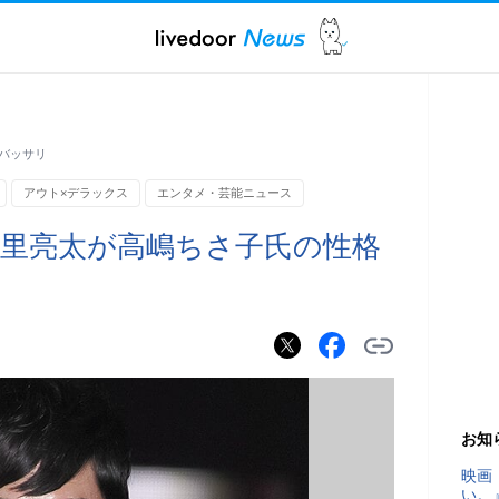
バッサリ
アウト×デラックス
エンタメ・芸能ニュース
里亮太が高嶋ちさ子氏の性格
お知
映画
い。