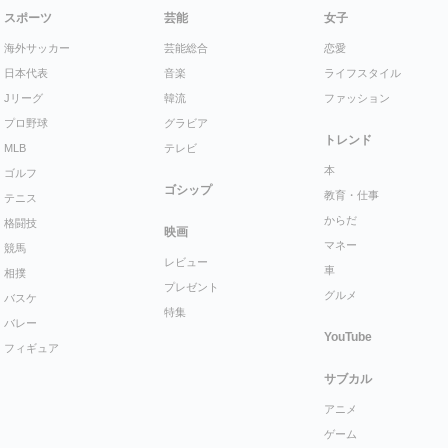
スポーツ
芸能
女子
海外サッカー
芸能総合
恋愛
日本代表
音楽
ライフスタイル
Jリーグ
韓流
ファッション
プロ野球
グラビア
トレンド
MLB
テレビ
本
ゴルフ
ゴシップ
教育・仕事
テニス
からだ
格闘技
映画
マネー
競馬
レビュー
車
相撲
プレゼント
グルメ
バスケ
特集
バレー
YouTube
フィギュア
サブカル
アニメ
ゲーム