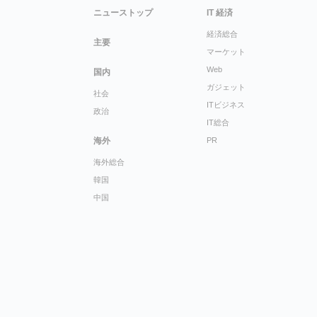
ニューストップ
IT 経済
経済総合
主要
マーケット
Web
国内
ガジェット
社会
ITビジネス
政治
IT総合
海外
PR
海外総合
韓国
中国