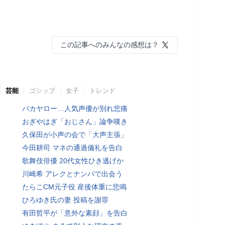
この記事へのみんなの感想は？
芸能
ゴシップ
女子
トレンド
バカヤロー…人気声優が別れ悲痛
おぎやはぎ「おじさん」論争嘆き
久保田が小声の会で「大声主張」
今田耕司 マネの通過儀礼を告白
歌舞伎俳優 20代女性ひき逃げか
川崎希 アレクとナンパで出会う
たらこCM元子役 産後体重に悲鳴
ひろゆき氏の妻 投稿を謝罪
有田哲平が「意外な素顔」を告白