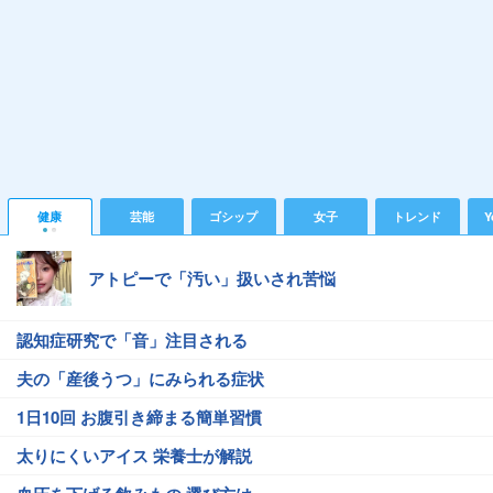
健康
芸能
ゴシップ
女子
トレンド
Y
アトピーで「汚い」扱いされ苦悩
認知症研究で「音」注目される
夫の「産後うつ」にみられる症状
1日10回 お腹引き締まる簡単習慣
太りにくいアイス 栄養士が解説