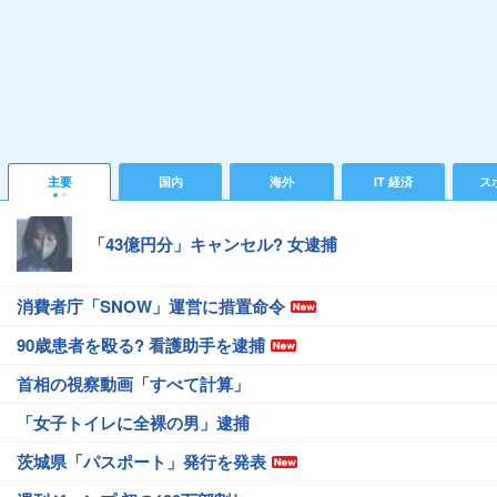
主要
国内
海外
IT 経済
ス
「43億円分」キャンセル? 女逮捕
消費者庁「SNOW」運営に措置命令
90歳患者を殴る? 看護助手を逮捕
首相の視察動画「すべて計算」
「女子トイレに全裸の男」逮捕
茨城県「パスポート」発行を発表