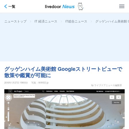
一覧
>
>
>
グッゲンハイム美術館 
ニューストップ
IT 経済ニュース
IT総合ニュース
グッゲンハイム美術館 Googleストリートビューで
散策や鑑賞が可能に
2016年1月27日 19時0分
写真：WIRED.jp
by ライブドアニュース編集部