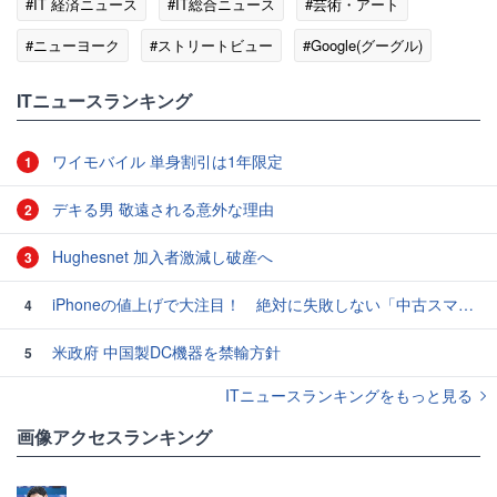
#IT 経済ニュース
#IT総合ニュース
#芸術・アート
#ニューヨーク
#ストリートビュー
#Google(グーグル)
ITニュースランキング
ワイモバイル 単身割引は1年限定
1
デキる男 敬遠される意外な理由
2
Hughesnet 加入者激減し破産へ
3
iPhoneの値上げで大注目！ 絶対に失敗しない「中古スマホ」の売り方＆買い方
4
米政府 中国製DC機器を禁輸方針
5
ITニュースランキングをもっと見る
画像アクセスランキング