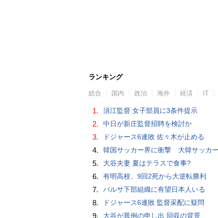
ランキング
総合
国内
政治
海外
経済
IT
1.
須江監督 女子部員に3条件提示
2.
中日が新庄監督招聘を検討か
3.
ドジャース6連敗 佐々木が止める
4.
韓国サッカー界に衝撃 大韓サッカー協会に外国人審判への“性的接待”疑惑 韓国メディア
5.
大谷夫妻 夏はテラスで食事?
6.
有明高校、9回2死から大逆転勝利
7.
バルサ下部組織に有望日本人いる
8.
ドジャース6連敗 監督采配に疑問
9.
大谷が異例の申し出 回収の背景