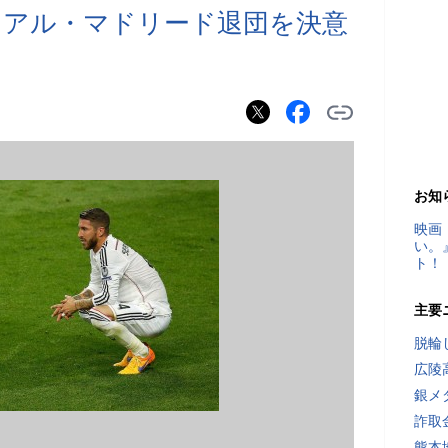
レアル・マドリード退団を決意
お知
映画
い。
ト！
主要
脱輪
広陵
銀メ
詐取
熊本