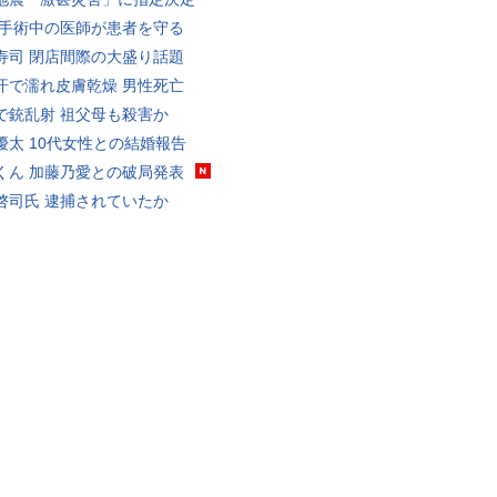
 手術中の医師が患者を守る
寿司 閉店間際の大盛り話題
汗で濡れ皮膚乾燥 男性死亡
で銃乱射 祖父母も殺害か
優太 10代女性との結婚報告
くん 加藤乃愛との破局発表
啓司氏 逮捕されていたか