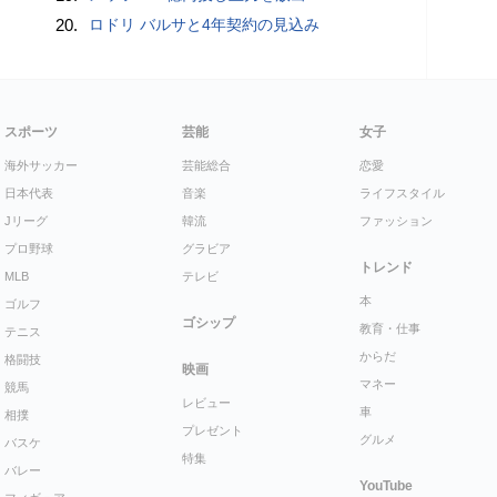
20.
ロドリ バルサと4年契約の見込み
スポーツ
芸能
女子
海外サッカー
芸能総合
恋愛
日本代表
音楽
ライフスタイル
Jリーグ
韓流
ファッション
プロ野球
グラビア
トレンド
MLB
テレビ
本
ゴルフ
ゴシップ
教育・仕事
テニス
からだ
格闘技
映画
マネー
競馬
レビュー
車
相撲
プレゼント
グルメ
バスケ
特集
バレー
YouTube