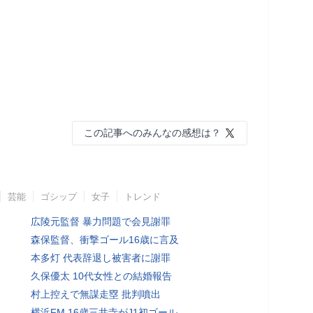
この記事へのみんなの感想は？
芸能
ゴシップ
女子
トレンド
広陵元監督 暴力問題で会見謝罪
森保監督、衝撃ゴール16歳に言及
本多灯 代表辞退し被害者に謝罪
久保優太 10代女性との結婚報告
村上控えで無謀走塁 批判噴出
横浜FM 16歳三井寺がJ1初ゴール