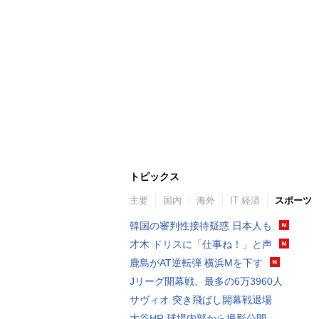
トピックス
主要
国内
海外
IT 経済
スポーツ
韓国の審判性接待疑惑 日本人も
才木 ドリスに「仕事ね！」と声
鹿島がAT逆転弾 横浜Mを下す
Jリーグ開幕戦、最多の6万3960人
サヴィオ 突き飛ばし開幕戦退場
大谷HR 球場内部から撮影公開