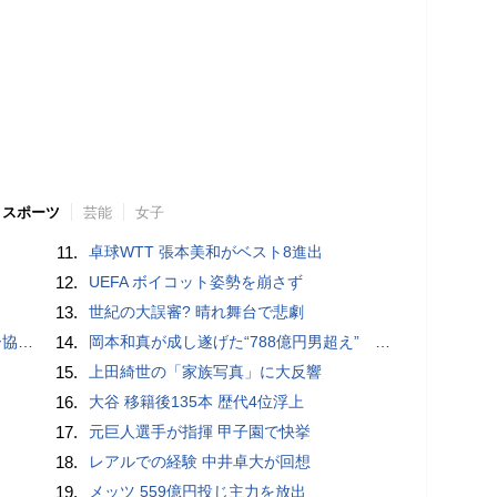
スポーツ
芸能
女子
11.
卓球WTT 張本美和がベスト8進出
12.
UEFA ボイコット姿勢を崩さず
13.
世紀の大誤審? 晴れ舞台で悲劇
が報道
14.
岡本和真が成し遂げた“788億円男超え” いつのまにか「3位」…見据える球団記録更新
15.
上田綺世の「家族写真」に大反響
16.
大谷 移籍後135本 歴代4位浮上
17.
元巨人選手が指揮 甲子園で快挙
18.
レアルでの経験 中井卓大が回想
19.
メッツ 559億円投じ主力を放出