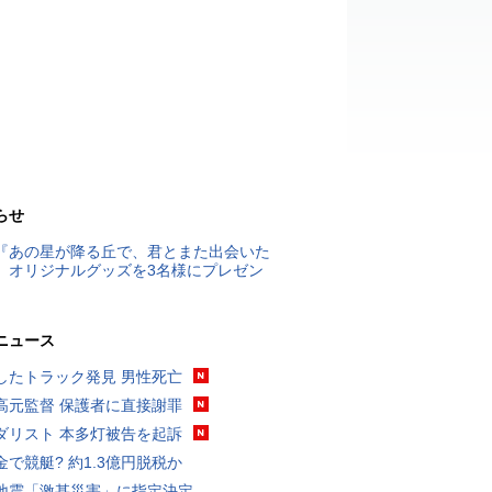
らせ
『あの星が降る丘で、君とまた出会いた
』オリジナルグッズを3名様にプレゼン
ニュース
したトラック発見 男性死亡
高元監督 保護者に直接謝罪
ダリスト 本多灯被告を起訴
金で競艇? 約1.3億円脱税か
地震「激甚災害」に指定決定