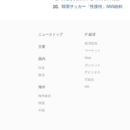
10.
韓国サッカー「性接待」SNS紛糾
ニューストップ
IT 経済
経済総合
主要
マーケット
Web
国内
ガジェット
社会
ITビジネス
政治
IT総合
海外
PR
海外総合
韓国
中国