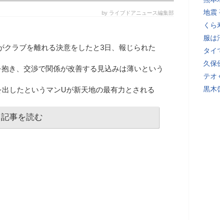
地震
by ライブドアニュース編集部
くら
服は
がクラブを離れる決意をしたと3日、報じられた
タイ
久保
を抱き、交渉で関係が改善する見込みは薄いという
テオ
黒木
を出したというマンUが新天地の最有力とされる
記事を読む