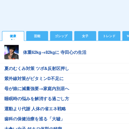
健康
芸能
ゴシップ
女子
トレンド
Y
体重62kg→82kgに 寺田心の生活
夏のむくみ対策 ツボ&反射区押し
紫外線対策がビタミンD不足に
母が娘に減量強要→家庭内別居へ
睡眠時の悩みを解消する過ごし方
運動より代謝 人体の省エネ戦略
歯科の保健治療を巡る「大嘘」
大食い女子 46キロ体型の秘密