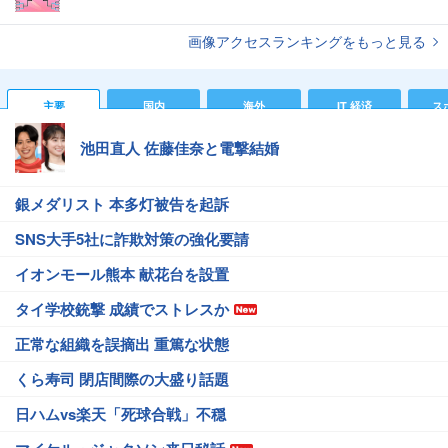
画像アクセスランキングをもっと見る
主要
国内
海外
IT 経済
ス
池田直人 佐藤佳奈と電撃結婚
銀メダリスト 本多灯被告を起訴
SNS大手5社に詐欺対策の強化要請
イオンモール熊本 献花台を設置
タイ学校銃撃 成績でストレスか
正常な組織を誤摘出 重篤な状態
くら寿司 閉店間際の大盛り話題
日ハムvs楽天「死球合戦」不穏