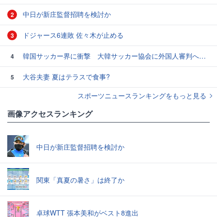
中日が新庄監督招聘を検討か
2
ドジャース6連敗 佐々木が止める
3
韓国サッカー界に衝撃 大韓サッカー協会に外国人審判への“性的接待”疑惑 韓国メディアが報道
4
大谷夫妻 夏はテラスで食事?
5
スポーツニュースランキングをもっと見る
画像アクセスランキング
中日が新庄監督招聘を検討か
関東「真夏の暑さ」は終了か
卓球WTT 張本美和がベスト8進出