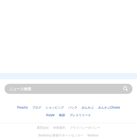
Peachy
ブログ
ショッピング
バンク
みんかぶ
みんかぶChoice
Kstyle
株探
プレスリリース
運営会社
利用規約
プライバシーポリシー
livedoorお客様サポートセンター
livedoor