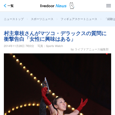
一覧
>
>
>
「経験
ニューストップ
スポーツニュース
フィギュアスケートニュース
村主章枝さんがマツコ・デラックスの質問に
衝撃告白「女性に興味はある」
2014年11月28日 7時0分
写真：Sports Watch
by ライブドアニュース編集部