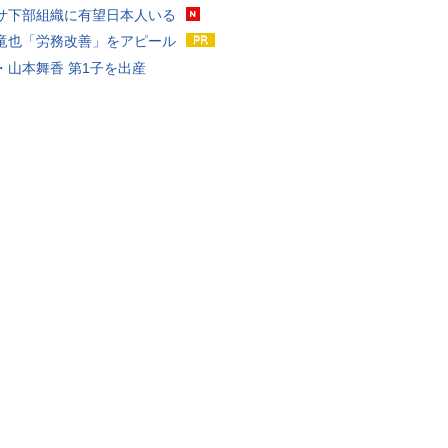
サ下部組織に有望日本人いる
竜也「労務改善」をアピール
・山本舞香 第1子を出産