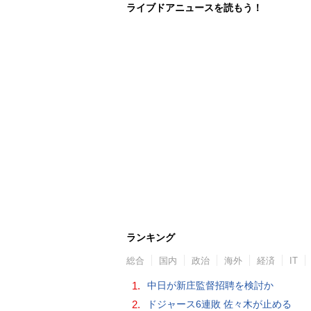
ライブドアニュースを読もう！
ランキング
総合
国内
政治
海外
経済
IT
1.
中日が新庄監督招聘を検討か
2.
ドジャース6連敗 佐々木が止める