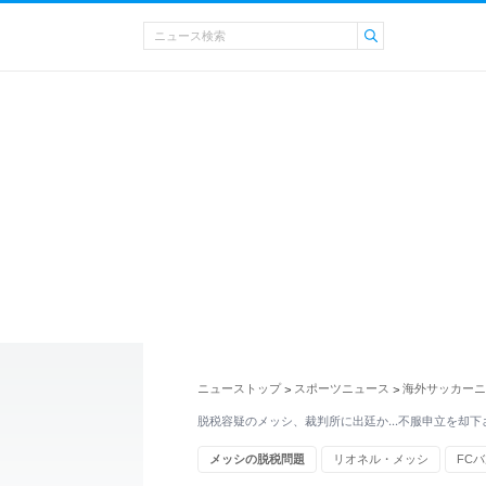
ニューストップ
スポーツニュース
海外サッカーニ
>
>
脱税容疑のメッシ、裁判所に出廷か…不服申立を却下
メッシの脱税問題
リオネル・メッシ
FC
海外サッカー