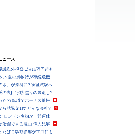
ニュース
県議海外視察 1泊16万円超も
さい 夏の風物詩が存続危機
の水」が燃料に? 実証試験へ
氏の裏目行動 焦りの裏返し?
ったの 転職でボーナス驚愕
から就職先1位 どんな会社?
で ロンドン名物が一部運休
が活躍できる理由 偉人見解
ビたばこ騒動影響が主力にも