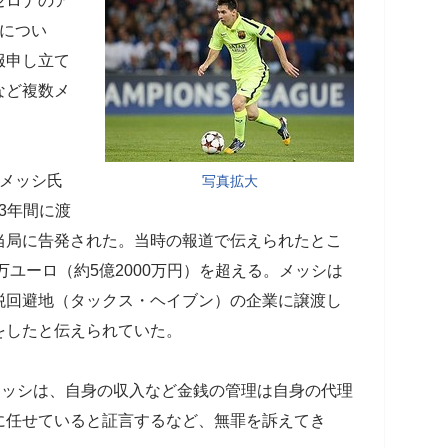
セロナのア
につい
服申し立て
など複数メ
メッシ氏
写真拡大
の3年間に渡
当局に告発された。当時の報道で伝えられたとこ
万ユーロ（約5億2000万円）を超える。メッシは
税回避地（タックス・ヘイブン）の企業に譲渡し
をしたと伝えられていた。
メッシは、自身の収入など金銭の管理は自身の代理
に任せていると証言するなど、無罪を訴えてき