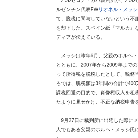
バルセロナ・ガバ裁判所が、バル
ルゼンチン代表FW
リオネル・メッシ
て、脱税に関与していないという不
を却下した。スペイン紙『マルカ』
ディアが伝えている。
メッシは昨年6月、父親のホルヘ・
とともに、2007年から2009年まで
って所得税を脱税したとして、税務
ろでは、脱税額は3年間の合計で400
課税回避の目的で、肖像権収入を租
たように見せかけ、不正な納税申告
9月27日に裁判所に出廷した際に
人でもある父親のホルヘ・メッシ氏