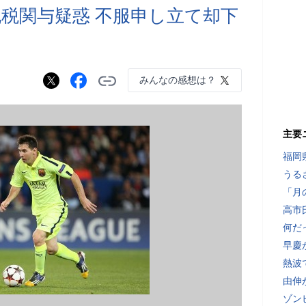
税関与疑惑 不服申し立て却下
みんなの感想は？
主要
福岡
うる
「月
高市
何だ
早慶
熱波
由伸
ゾン