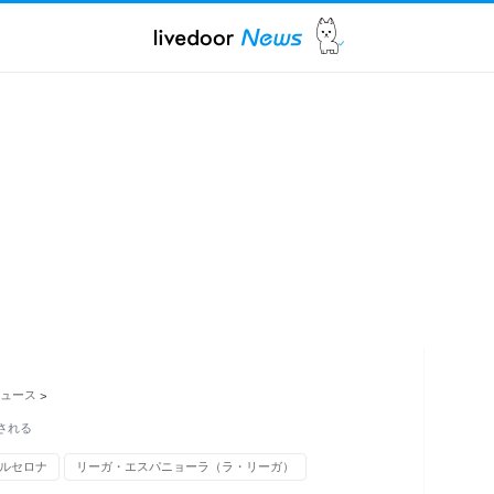
ュース
>
される
バルセロナ
リーガ・エスパニョーラ（ラ・リーガ）