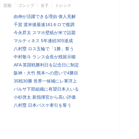
芸能
ゴシップ
女子
トレンド
由伸が活躍できる理由 偉人見解
千賀 渡米後最速161キロで復調
今永昇太 スマホ壁紙が米で話題
マルティネス 5年連続30S達成
八村塁 ロス五輪で「1勝」誓う
中村敬斗 ランス会長が残留示唆
AFA 英国戦勝利日を記念日に制定
阪神・大竹 熊本への思いで4勝目
35戦30勝 世界一候補にレ軍浮上
バルサ下部組織に有望日本人いる
小杉啓太 新指揮官から高い評価
八村塁 日本バスケ牽引を誓う