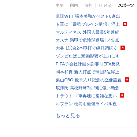
主要
国内
海外
IT 経済
スポーツ
卓球WTT 張本美和がベスト8進出
ド軍に「最強ブルペン構想」浮上
マルティネス 外国人最長5年連続
オスナ 満塁で危険球退場し4失点
大谷 1試合2本塁打で絶好調続く
ゾンビたばこ騒動影響が主力にも
FIFA子会社計画を謝罪 UEFA反発
岡本和真 新人打点で球団3位浮上
栗山CBO 殿堂入り記念の立像設置
広澤氏 高校野球7回制に強い懸念
トラウト エ軍再建に複雑な想い
ルブラン 松島を最強ライバル視
もっと見る