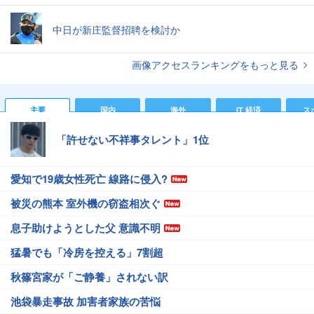
中日が新庄監督招聘を検討か
画像アクセスランキングをもっと見る
主要
国内
海外
IT 経済
ス
「許せない不祥事タレント」1位
愛知で19歳女性死亡 線路に侵入?
被災の熊本 室外機の窃盗相次ぐ
息子助けようとした父 意識不明
猛暑でも「冷房を控える」7割超
秋篠宮家が「ご静養」されない訳
池袋暴走事故 加害者家族の苦悩