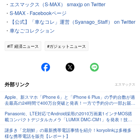
・
エスマックス（S-MAX） smaxjp on Twitter
・
S-MAX - Facebookページ
・
【公式】「車なコレ」運営（Syanago_Staff） on Twitter
・
車なごコレクション
#IT 経済ニュース
#ガジェットニュース
外部リンク
エスマックス
Apple、新スマホ「iPhone 6」と「iPhone 6 Plus」の予約台数が過
去最高の24時間で400万台突破と発表！一方で予約分の一部お届け
は10月までかかる見通し
Panasonic、LTE対応でAndroid採用の2010万画素1インチMOS搭
載コンパクトデジタルカメラ「LUMIX DMC-CM1」を発表！技適
マークもあり、日本での発売も期待
謎多き「北朝鮮」の最新携帯電話事情を紹介！koryolinkは多種多
様な携帯電話を販売【レポート】