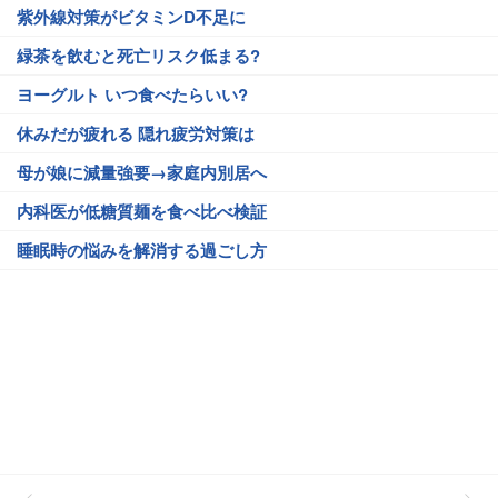
紫外線対策がビタミンD不足に
緑茶を飲むと死亡リスク低まる?
ヨーグルト いつ食べたらいい?
休みだが疲れる 隠れ疲労対策は
母が娘に減量強要→家庭内別居へ
内科医が低糖質麺を食べ比べ検証
睡眠時の悩みを解消する過ごし方