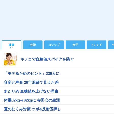
健康
芸能
ゴシップ
女子
トレンド
Y
キノコで血糖値スパイクを防ぐ
「モテるためのヒント」326人に
容姿と寿命 28年追跡で見えた差
あたりめ 血糖値を上げない理由
体重62kg→82kgに 寺田心の生活
夏のむくみ対策 ツボ&反射区押し