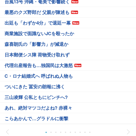
台風13号 沖縄・奄美で影響続く
最悪のクズ野郎だ 父親が陳述も
出廷も「わずか4分」で退廷一幕
商業施設で面識ないJCを殴ったか
森喜朗氏の「影響力」が減退か
日本郵便シス障 荷物受け取れず
代理出産報告も…独国民は大激怒
C・ロナ結婚式へ 呼ばれぬ人物も
ついにきた 冨安の朗報に沸く
三山凌輝 公私ともにピンチへ?
あれ、絶対マツコだよね? 赤裸々
こらあかんで…グラドルに衝撃