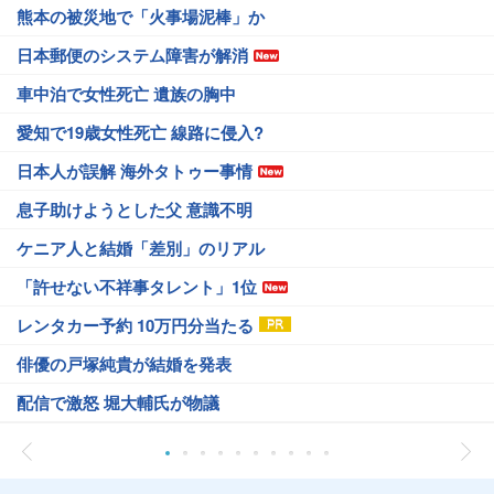
熊本の被災地で「火事場泥棒」か
日本郵便のシステム障害が解消
車中泊で女性死亡 遺族の胸中
愛知で19歳女性死亡 線路に侵入?
日本人が誤解 海外タトゥー事情
息子助けようとした父 意識不明
ケニア人と結婚「差別」のリアル
「許せない不祥事タレント」1位
レンタカー予約 10万円分当たる
俳優の戸塚純貴が結婚を発表
配信で激怒 堀大輔氏が物議