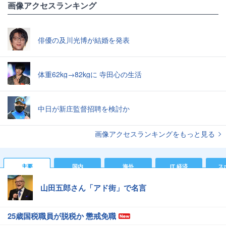
画像アクセスランキング
俳優の及川光博が結婚を発表
体重62kg→82kgに 寺田心の生活
中日が新庄監督招聘を検討か
画像アクセスランキングをもっと見る
主要
国内
海外
IT 経済
ス
山田五郎さん「アド街」で名言
25歳国税職員が脱税か 懲戒免職