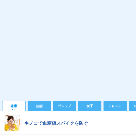
健康
芸能
ゴシップ
女子
トレンド
Y
キノコで血糖値スパイクを防ぐ