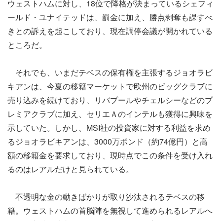
ウェストハムに対し、18位で降格が決まっているシェフィ
ールド・ユナイテッドは、罰金に加え、勝点剥奪も課すべ
きとの訴えを起こしており、現在調停会議が開かれている
ところだ。
それでも、いまだテベスの保有権を主張するジョオラビ
キアンは、今夏の移籍マーケットで欧州のビッグクラブに
売り込みを続けており、リバプールやチェルシーなどのプ
レミアクラブに加え、セリエＡのインテルも獲得に興味を
示していた。しかし、MSI社の投資家に対する利益を求め
るジョオラビキアンは、3000万ポンド（約74億円）と高
額の移籍金を要求しており、現時点でこの条件を受け入れ
るのはレアルだけと見られている。
不透明な金の動きばかりが取り沙汰されるテベスの移
籍。ウェストハムの首脳陣を無視して進められるレアルへ