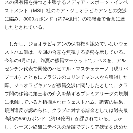
スの保有権を持つと主張するメディア・スポーツ・インベ
ストメント（MSI）社のキア・ジョオラビキアンとの交渉
に臨み、3000万ポンド（約74億円）の移籍金で合意に達
したとされている。
しかし、ジョオラビキアンの保有権を認めていないウェ
ストハム側は、今回の合意を無視する姿勢を示している。
今年の4月には、昨夏の移籍マーケットでテベスを、アル
ゼンチン代表で同僚のハビエル・マスチェラーノ（現リバ
プール）とともにブラジルのコリンチャンスから獲得した
際、ジョオラビキアンが移籍交渉に関与したとして、クラ
ブ間の移籍に第三者の介入を禁ずるプレミアリーグの規則
に抵触していると指摘されたウェストハム。調査の結果、
規則違反が認められ、クラブに対する罰金としては過去最
高額の550万ポンド（約14億円）が課されている。しか
し、シーズン終盤にテベスの活躍でプレミア残留を決めた