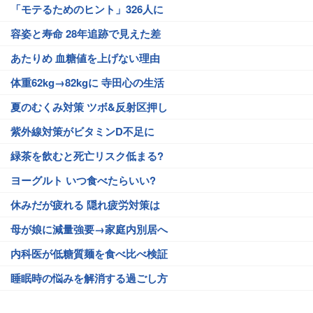
「モテるためのヒント」326人に
容姿と寿命 28年追跡で見えた差
あたりめ 血糖値を上げない理由
体重62kg→82kgに 寺田心の生活
夏のむくみ対策 ツボ&反射区押し
紫外線対策がビタミンD不足に
緑茶を飲むと死亡リスク低まる?
ヨーグルト いつ食べたらいい?
休みだが疲れる 隠れ疲労対策は
母が娘に減量強要→家庭内別居へ
内科医が低糖質麺を食べ比べ検証
睡眠時の悩みを解消する過ごし方