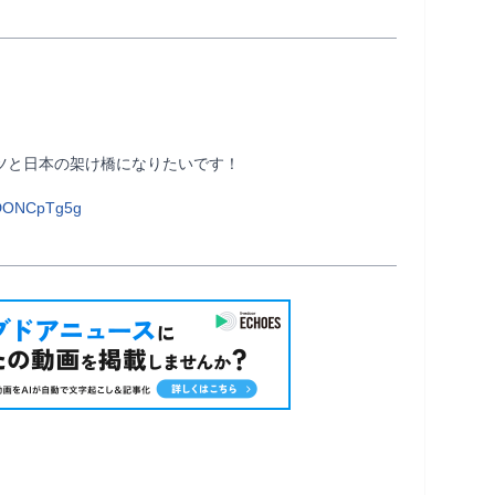
架け橋になりたいです！                
rDONCpTg5g