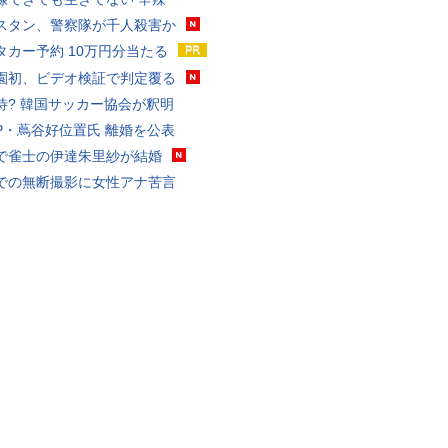
スタン、警察隊が千人殺害か
タカー予約 10万円分当たる
園初、ビデオ検証で判定覆る
待? 韓国サッカー協会が釈明
P・蔦谷好位置氏 離婚を公表
で雀士の伊達朱里紗が結婚
での無断撮影に女性アナ苦言