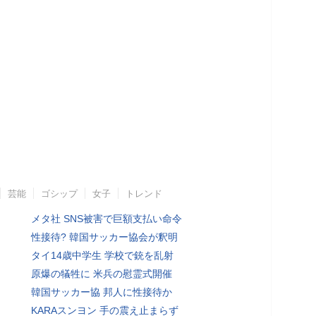
芸能
ゴシップ
女子
トレンド
メタ社 SNS被害で巨額支払い命令
性接待? 韓国サッカー協会が釈明
タイ14歳中学生 学校で銃を乱射
原爆の犠牲に 米兵の慰霊式開催
韓国サッカー協 邦人に性接待か
KARAスンヨン 手の震え止まらず