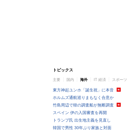
トピックス
主要
国内
海外
IT 経済
スポーツ
東方神起ユンホ「誕生祝」に本音
ホルムズ通航巡りまもなく合意か
竹島周辺で韓の調査船が無断調査
スペイン 伊の入国審査を再開
トランプ氏 出生地主義を見直し
韓国で男性 30年ぶり家族と対面