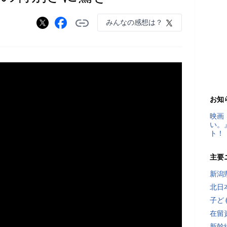
みんなの感想は？
お知
映画
い。
ト！
主要
新潟
北日
子ど
在留
新幹