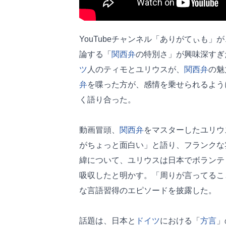
YouTubeチャンネル「ありがてぃも」
論する「
関西弁
の特別さ」が興味深すぎ
ツ
人のティモとユリウスが、
関西弁
の魅
弁
を喋った方が、感情を乗せられるよう
く語り合った。
動画冒頭、
関西弁
をマスターしたユリウ
がちょっと面白い」と語り、フランクな
緯について、ユリウスは日本でボランテ
吸収したと明かす。「周りが言ってるこ
な言語習得のエピソードを披露した。
話題は、日本と
ドイツ
における「
方言
」