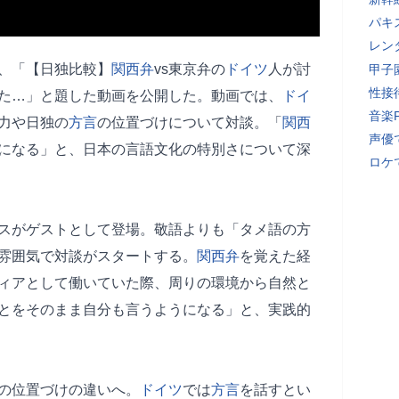
パキ
レン
が、「【日独比較】
関西弁
vs東京弁の
ドイツ
人が討
甲子
性接
た…」と題した動画を公開した。動画では、
ドイ
音楽
力や日独の
方言
の位置づけについて対談。「
関西
声優
になる」と、日本の言語文化の特別さについて深
ロケ
スがゲストとして登場。敬語よりも「タメ語の方
雰囲気で対談がスタートする。
関西弁
を覚えた経
ィアとして働いていた際、周りの環境から自然と
とをそのまま自分も言うようになる」と、実践的
の位置づけの違いへ。
ドイツ
では
方言
を話すとい