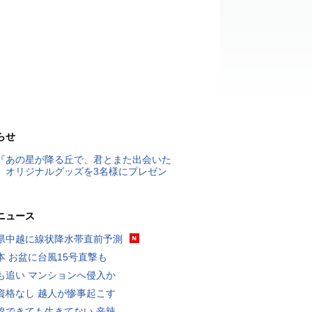
らせ
『あの星が降る丘で、君とまた出会いた
』オリジナルグッズを3名様にプレゼン
ニュース
県中越に線状降水帯直前予測
本 お盆に台風15号直撃も
も追い マンションへ侵入か
資格なし 越人が惨事起こす
線できても生きてない 辛辣