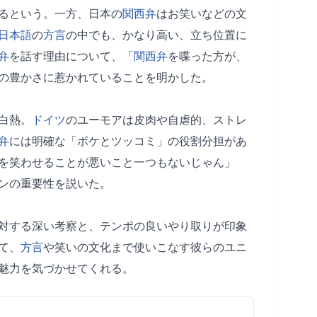
るという。一方、日本の
関西弁
はお笑いなどの文
日本語
の
方言
の中でも、かなり高い、立ち位置に
弁
を話す理由について、「
関西弁
を喋った方が、
の豊かさに惹かれていることを明かした。
白熱。
ドイツ
のユーモアは皮肉や自虐的、ストレ
弁
には明確な「ボケとツッコミ」の役割分担があ
を笑わせることが悪いこと一つもないじゃん」
ンの重要性を説いた。
対する深い考察と、テンポの良いやり取りが印象
て、
方言
や笑いの文化まで使いこなす彼らのユニ
魅力を気づかせてくれる。