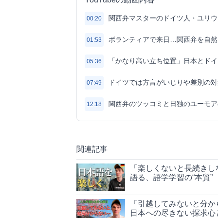
関西弁マスターのドイツ人・ユリウ
00:20
ボランティアで来日…関西弁を自然
01:53
「かなり高い立ち位置」日本とドイ
05:36
ドイツでは方言がいじりや差別の対
07:49
関西弁のツッコミと日独のユーモア
12:18
関連記事
「楽しくないと長続きし
語る、語学学習の“本質”
「引越してみないと分か
日本への尽きない探求心