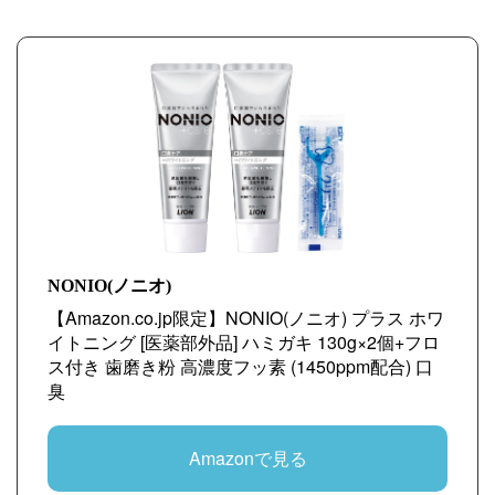
NONIO(ノニオ)
【Amazon.co.jp限定】NONIO(ノニオ) プラス ホワ
イトニング [医薬部外品] ハミガキ 130g×2個+フロ
ス付き 歯磨き粉 高濃度フッ素 (1450ppm配合) 口
臭
Amazonで見る