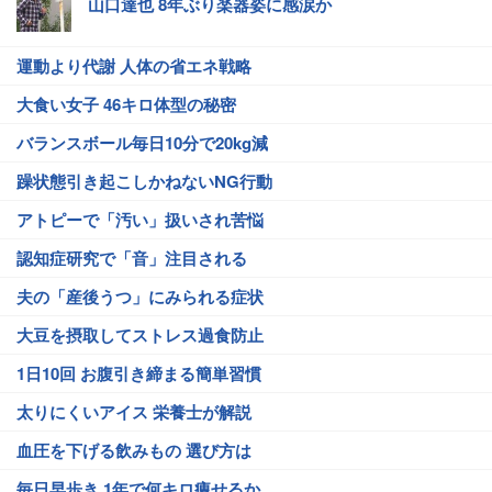
山口達也 8年ぶり楽器姿に感涙か
運動より代謝 人体の省エネ戦略
大食い女子 46キロ体型の秘密
バランスボール毎日10分で20kg減
躁状態引き起こしかねないNG行動
アトピーで「汚い」扱いされ苦悩
認知症研究で「音」注目される
夫の「産後うつ」にみられる症状
大豆を摂取してストレス過食防止
1日10回 お腹引き締まる簡単習慣
太りにくいアイス 栄養士が解説
血圧を下げる飲みもの 選び方は
毎日早歩き 1年で何キロ痩せるか