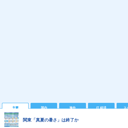
主要
国内
海外
IT 経済
ス
関東「真夏の暑さ」は終了か