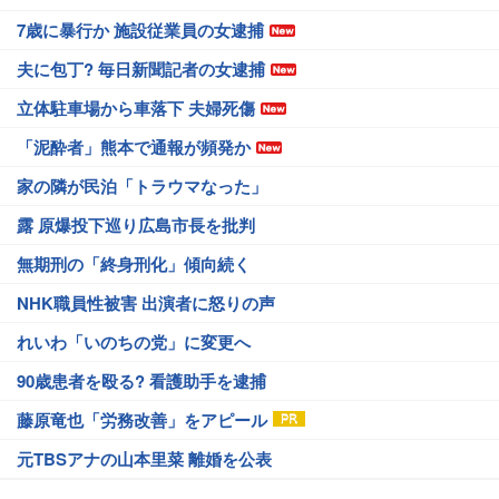
7歳に暴行か 施設従業員の女逮捕
夫に包丁? 毎日新聞記者の女逮捕
立体駐車場から車落下 夫婦死傷
「泥酔者」熊本で通報が頻発か
家の隣が民泊「トラウマなった」
露 原爆投下巡り広島市長を批判
無期刑の「終身刑化」傾向続く
NHK職員性被害 出演者に怒りの声
れいわ「いのちの党」に変更へ
90歳患者を殴る? 看護助手を逮捕
藤原竜也「労務改善」をアピール
元TBSアナの山本里菜 離婚を公表