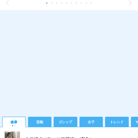
健康
芸能
ゴシップ
女子
トレンド
Y