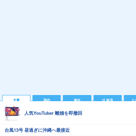
主要
国内
海外
IT 経済
ス
人気YouTuber 離婚を即撤回
台風13号 昼過ぎに沖縄へ最接近