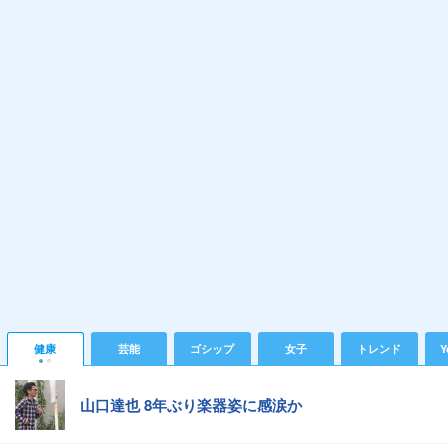
健康
芸能
ゴシップ
女子
トレンド
Y
山口達也 8年ぶり楽器姿に感涙か