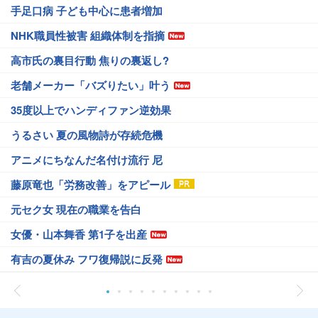
手足口病 子ども中心に患者増加
NHK職員性被害 組織体制を指摘
高市氏の裏目行動 焦りの裏返し?
老舗メーカー「バズりたい」叶う
35度以上でハンディファン逆効果
うるさい 夏の風物詩が存続危機
アニメにちなんだ名付け流行 尼
藤原竜也「労務改善」をアピール
元セク女 現在の職業を告白
女優・山本舞香 第1子を出産
有吉の夏休み フワ復帰説に反発