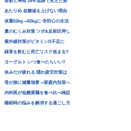
容姿と寿命 28年追跡で見えた差
あたりめ 血糖値を上げない理由
体重62kg→82kgに 寺田心の生活
夏のむくみ対策 ツボ&反射区押し
紫外線対策がビタミンD不足に
緑茶を飲むと死亡リスク低まる?
ヨーグルト いつ食べたらいい?
休みだが疲れる 隠れ疲労対策は
母が娘に減量強要→家庭内別居へ
内科医が低糖質麺を食べ比べ検証
睡眠時の悩みを解消する過ごし方