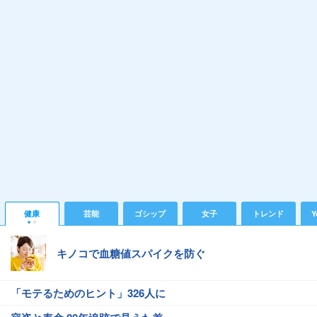
健康
芸能
ゴシップ
女子
トレンド
Y
キノコで血糖値スパイクを防ぐ
「モテるためのヒント」326人に