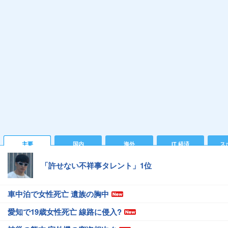
主要
国内
海外
IT 経済
ス
「許せない不祥事タレント」1位
車中泊で女性死亡 遺族の胸中
愛知で19歳女性死亡 線路に侵入?