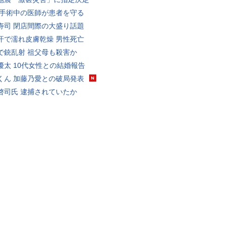
 手術中の医師が患者を守る
寿司 閉店間際の大盛り話題
汗で濡れ皮膚乾燥 男性死亡
で銃乱射 祖父母も殺害か
優太 10代女性との結婚報告
くん 加藤乃愛との破局発表
啓司氏 逮捕されていたか