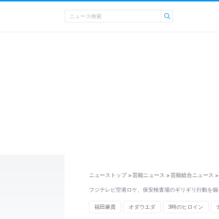
ニューストップ
芸能ニュース
芸能総合ニュース
>
>
>
フジテレビ空港ロケ、保安検査場のギリギリ行動を煽
福田麻貴
オダウエダ
3時のヒロイン
新千歳空港