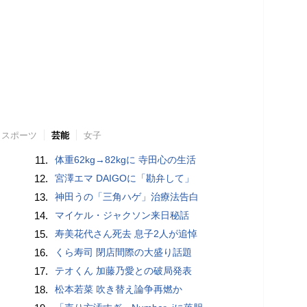
スポーツ
芸能
女子
11.
体重62kg→82kgに 寺田心の生活
12.
宮澤エマ DAIGOに「勘弁して」
13.
神田うの「三角ハゲ」治療法告白
14.
マイケル・ジャクソン来日秘話
15.
寿美花代さん死去 息子2人が追悼
16.
くら寿司 閉店間際の大盛り話題
17.
テオくん 加藤乃愛との破局発表
18.
松本若菜 吹き替え論争再燃か