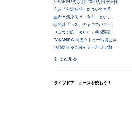
HIKAKIN 被災地に2000万円を寄付
有吉「引退時期」について言及
亜希と清原氏は「今が一番いい」
渡邊渚「キス」のヤジでパニック
リュウジ氏「ダルい」共感殺到
TAKAHIRO 両腕タトゥー写真公開
既婚男性を見極める一言 大絶賛
もっと見る
ライブドアニュースを読もう！