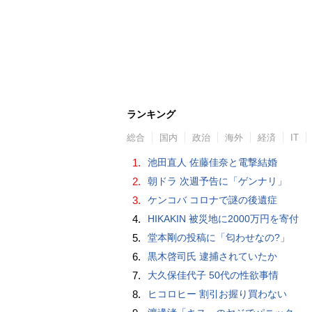
ランキング
総合
国内
政治
海外
経済
IT
1.
池田直人 佐藤佳奈と電撃結婚
2.
朝ドラ 次週予告に「ゲンナリ」
3.
ケンコバ コロナで謎の後遺症
4.
HIKAKIN 被災地に2000万円を寄付
5.
堂本剛の投稿に「匂わせなの?」
6.
黒木啓司氏 逮捕されていたか
7.
大久保佳代子 50代の性欲事情
8.
ヒコロヒー 割引お握り買わない