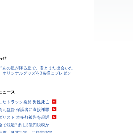
らせ
『あの星が降る丘で、君とまた出会いた
』オリジナルグッズを3名様にプレゼン
ニュース
したトラック発見 男性死亡
高元監督 保護者に直接謝罪
ダリスト 本多灯被告を起訴
金で競艇? 約1.3億円脱税か
地震「激甚災害」に指定決定