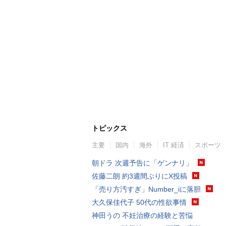
トピックス
主要
国内
海外
IT 経済
スポーツ
朝ドラ 次週予告に「ゲンナリ」
佐藤二朗 約3週間ぶりにX投稿
「売り方汚すぎ」Number_iに落胆
大久保佳代子 50代の性欲事情
神田うの 不妊治療の経験と苦悩