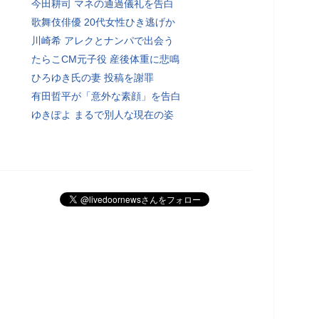
今田耕司 マネの通過儀礼を告白
歌舞伎俳優 20代女性ひき逃げか
川崎希 アレクとナンパで出会う
たらこCM元子役 産後体重に悲鳴
ひろゆき氏の妻 投稿を謝罪
有田哲平が「意外な素顔」を告白
ゆきぽよ まるで別人な現在の姿