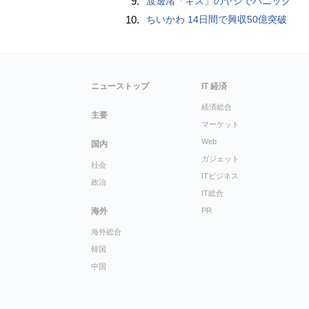
9.
渡邊渚「キス」のヤジでパニック
10.
ちいかわ 14日間で興収50億突破
ニューストップ
IT 経済
経済総合
主要
マーケット
Web
国内
ガジェット
社会
ITビジネス
政治
IT総合
海外
PR
海外総合
韓国
中国