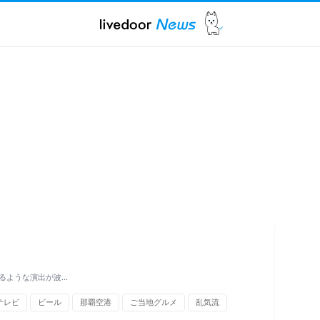
るような演出が波…
テレビ
ビール
那覇空港
ご当地グルメ
乱気流