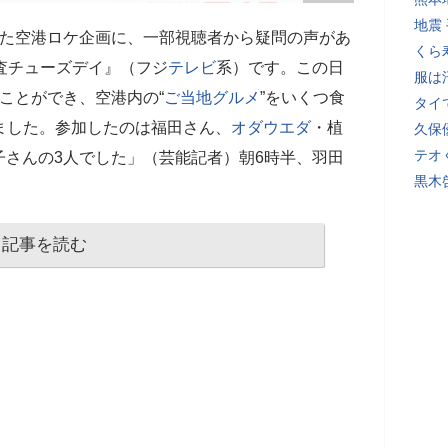
地震
た空港ロケ企画に、一部視聴者から疑問の声があ
くら
査チューズデイ』（フジ
テレビ
系）です。この日
服は
ことができ、空港内の“
ご当地グルメ
”をいくつ食
タイ
ました。参加したのは福田さん、
オダウエダ
・植
久保
テオ
さんの3人でした」（芸能記者）朝6時半、羽田
黒木
記事を読む