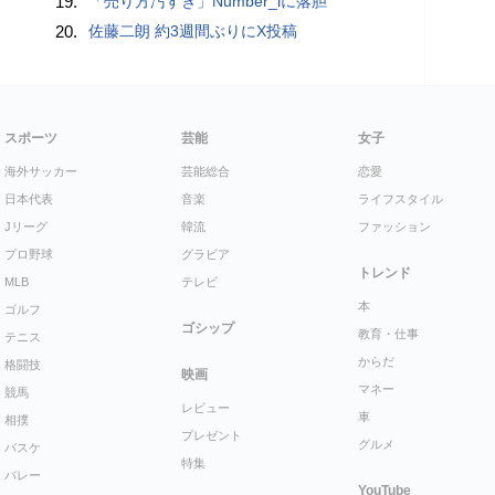
19.
「売り方汚すぎ」Number_iに落胆
20.
佐藤二朗 約3週間ぶりにX投稿
スポーツ
芸能
女子
海外サッカー
芸能総合
恋愛
日本代表
音楽
ライフスタイル
Jリーグ
韓流
ファッション
プロ野球
グラビア
トレンド
MLB
テレビ
本
ゴルフ
ゴシップ
教育・仕事
テニス
からだ
格闘技
映画
マネー
競馬
レビュー
車
相撲
プレゼント
グルメ
バスケ
特集
バレー
YouTube