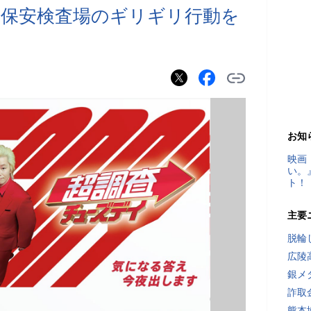
保安検査場のギリギリ行動を
お知
映画
い。
ト！
主要
脱輪
広陵
銀メ
詐取
熊本