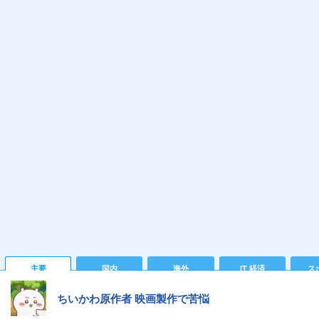
主要
国内
海外
IT 経済
ス
ちいかわ原作者 映画製作で苦悩