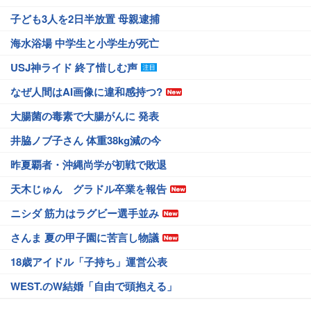
子ども3人を2日半放置 母親逮捕
海水浴場 中学生と小学生が死亡
USJ神ライド 終了惜しむ声
なぜ人間はAI画像に違和感持つ?
大腸菌の毒素で大腸がんに 発表
井脇ノブ子さん 体重38kg減の今
昨夏覇者・沖縄尚学が初戦で敗退
天木じゅん グラドル卒業を報告
ニシダ 筋力はラグビー選手並み
さんま 夏の甲子園に苦言し物議
18歳アイドル「子持ち」運営公表
WEST.のW結婚「自由で頭抱える」