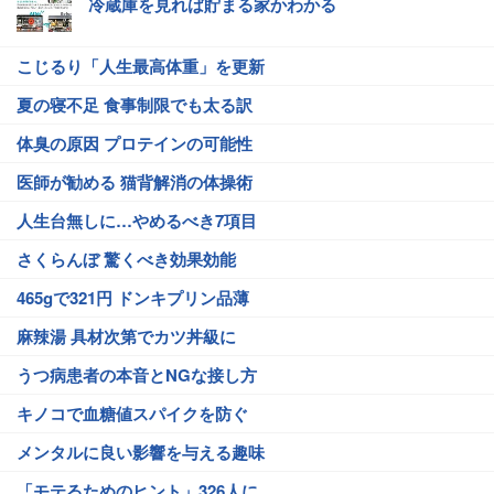
冷蔵庫を見れば貯まる家かわかる
こじるり「人生最高体重」を更新
夏の寝不足 食事制限でも太る訳
体臭の原因 プロテインの可能性
医師が勧める 猫背解消の体操術
人生台無しに…やめるべき7項目
さくらんぼ 驚くべき効果効能
465gで321円 ドンキプリン品薄
麻辣湯 具材次第でカツ丼級に
うつ病患者の本音とNGな接し方
キノコで血糖値スパイクを防ぐ
メンタルに良い影響を与える趣味
「モテるためのヒント」326人に