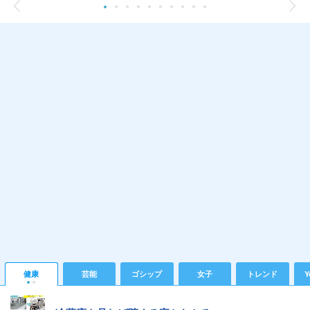
健康
芸能
ゴシップ
女子
トレンド
Y