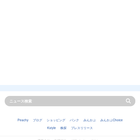
Peachy
ブログ
ショッピング
バンク
みんかぶ
みんかぶChoice
Kstyle
株探
プレスリリース