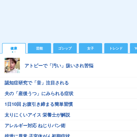
健康
芸能
ゴシップ
女子
トレンド
Y
アトピーで「汚い」扱いされ苦悩
認知症研究で「音」注目される
夫の「産後うつ」にみられる症状
1日10回 お腹引き締まる簡単習慣
太りにくいアイス 栄養士が解説
アレルギー対応 ねじりパン術
排泄に異常 子宮体がん初期症状