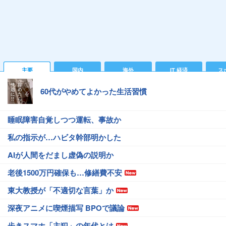
主要
国内
海外
IT 経済
ス
60代がやめてよかった生活習慣
睡眠障害自覚しつつ運転、事故か
私の指示が…ハビタ幹部明かした
AIが人間をだまし虚偽の説明か
老後1500万円確保も…修繕費不安
東大教授が「不適切な言葉」か
深夜アニメに喫煙描写 BPOで議論
歩きスマホ「主犯」の年代とは