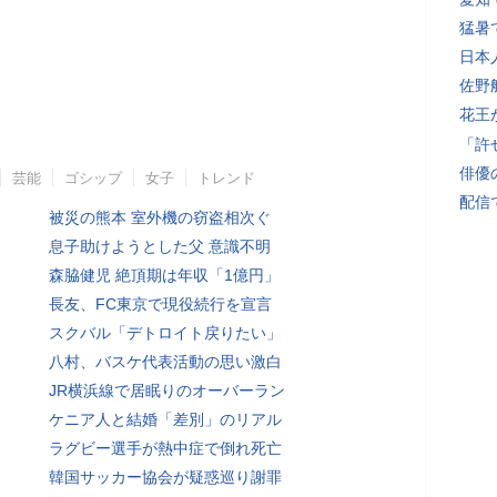
猛暑
日本
佐野
花王
「許
俳優
芸能
ゴシップ
女子
トレンド
配信
被災の熊本 室外機の窃盗相次ぐ
息子助けようとした父 意識不明
森脇健児 絶頂期は年収「1億円」
長友、FC東京で現役続行を宣言
スクバル「デトロイト戻りたい」
八村、バスケ代表活動の思い激白
JR横浜線で居眠りのオーバーラン
ケニア人と結婚「差別」のリアル
ラグビー選手が熱中症で倒れ死亡
韓国サッカー協会が疑惑巡り謝罪