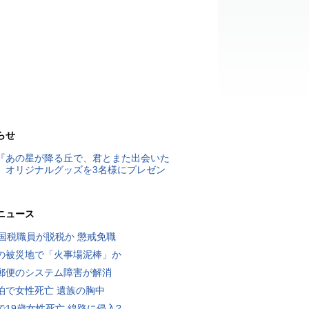
らせ
『あの星が降る丘で、君とまた出会いた
』オリジナルグッズを3名様にプレゼン
ニュース
歳国税職員が脱税か 懲戒免職
の被災地で「火事場泥棒」か
郵便のシステム障害が解消
泊で女性死亡 遺族の胸中
で19歳女性死亡 線路に侵入?