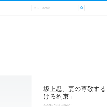
坂上忍、妻の尊敬する
ける約束」
2026年6月3日 21時36分