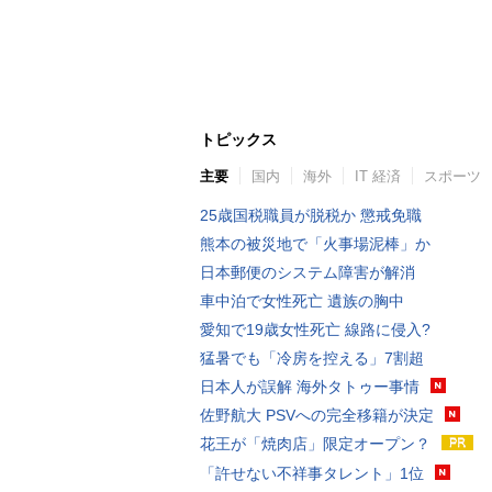
トピックス
主要
国内
海外
IT 経済
スポーツ
25歳国税職員が脱税か 懲戒免職
熊本の被災地で「火事場泥棒」か
日本郵便のシステム障害が解消
車中泊で女性死亡 遺族の胸中
愛知で19歳女性死亡 線路に侵入?
猛暑でも「冷房を控える」7割超
日本人が誤解 海外タトゥー事情
佐野航大 PSVへの完全移籍が決定
花王が「焼肉店」限定オープン？
「許せない不祥事タレント」1位