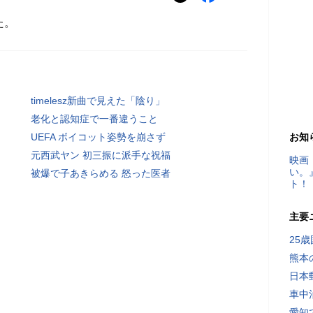
た。
timelesz新曲で見えた「陰り」
老化と認知症で一番違うこと
UEFA ボイコット姿勢を崩さず
お知
元西武ヤン 初三振に派手な祝福
映画
い。
被爆で子あきらめる 怒った医者
ト！
主要
25
熊本
日本
車中
愛知