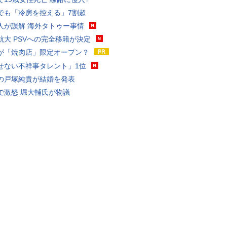
でも「冷房を控える」7割超
人が誤解 海外タトゥー事情
航大 PSVへの完全移籍が決定
が「焼肉店」限定オープン？
せない不祥事タレント」1位
の戸塚純貴が結婚を発表
で激怒 堀大輔氏が物議