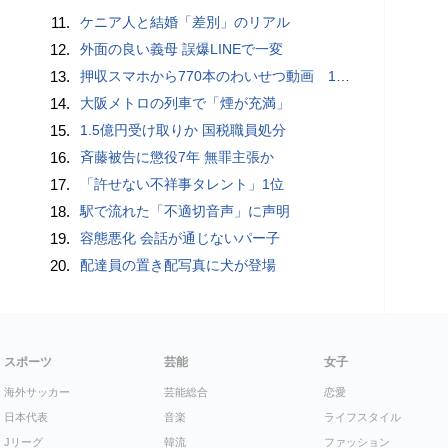
11.
ケニア人と結婚「差別」のリアル
12.
外面の良い義母 誤爆LINEで一変
13.
押収スマホから770本のわいせつ動画 15歳少女に酒と薬飲ませ性的暴行か 54歳男を再逮捕 「薬もありますよ」とSNSで誘い出し
14.
大阪メトロの列車で「煙が充満」
15.
1.5億円受け取りか 国税職員処分
16.
斉藤被告に懲役7年 無罪主張か
17.
「許せない不祥事タレント」1位
18.
駅で流れた「不適切音声」に声明
19.
容態悪化 会話が通じないパー子
20.
配達員の置き配写真に犬が登場
スポーツ
芸能
女子
海外サッカー
芸能総合
恋愛
日本代表
音楽
ライフスタイル
Jリーグ
韓流
ファッション