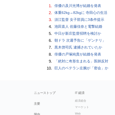
1.
俳優の及川光博が結婚を発表
2.
体重62kg→82kgに 寺田心の生活
3.
須江監督 女子部員に3条件提示
4.
池田直人 佐藤佳奈と電撃結婚
5.
中日が新庄監督招聘を検討か
6.
朝ドラ 次週予告に「ゲンナリ」
7.
黒木啓司氏 逮捕されていたか
8.
俳優の戸塚純貴が結婚を発表
9.
「絶対に奇形生まれる」医師反対
10.
巨人のベテラン左腕が「密会」か
ニューストップ
IT 経済
経済総合
主要
マーケット
Web
国内