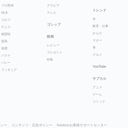
プロ野球
グラビア
トレンド
MLB
テレビ
本
ゴルフ
ゴシップ
教育・仕事
テニス
からだ
格闘技
映画
マネー
競馬
レビュー
車
相撲
プレゼント
グルメ
バスケ
特集
バレー
YouTube
フィギュア
サブカル
アニメ
ゲーム
コミック
リシー
コンテンツ・広告ポリシー
livedoorお客様サポートセンター