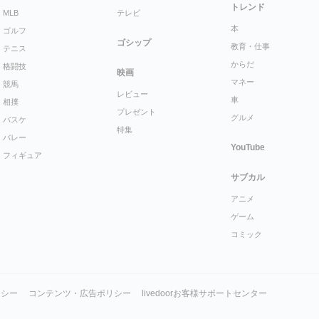
トレンド
MLB
テレビ
本
ゴルフ
ゴシップ
教育・仕事
テニス
からだ
格闘技
映画
マネー
競馬
レビュー
車
相撲
プレゼント
グルメ
バスケ
特集
バレー
YouTube
フィギュア
サブカル
アニメ
ゲーム
コミック
リシー
コンテンツ・広告ポリシー
livedoorお客様サポートセンター