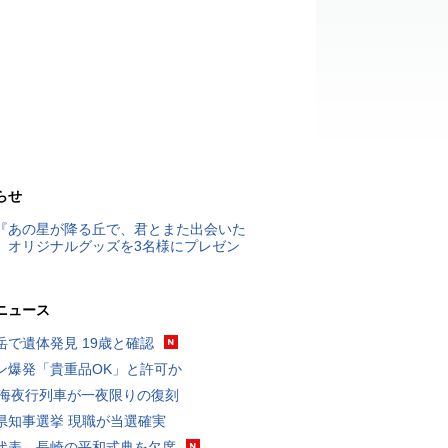
らせ
『あの星が降る丘で、君とまた出会いた
』オリジナルグッズを3名様にプレゼン
ニュース
岳で遺体発見 19歳と確認
ン爆発「貴重品OK」と許可か
東海夜行列車が一夜限りの復刻
県知事選挙 現職が当選確実
代表、長崎の平和式典を欠席