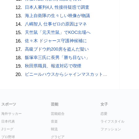
12.
日本人審判4人 性接待疑惑で調査
13.
海上自衛隊の生々しい映像が物議
14.
八嶋智人 仕事ゼロの原因はマネ
15.
天竺鼠「元天竺鼠」でKOC出場へ
16.
佐々木 ドジャース守護神候補に
17.
高級ブドウ約200房を盗んだ疑い
18.
飯塚幸三氏に長男「勝ち目ない」
19.
秋田県職員、報道対応で喫煙
20.
ビニールハウスからシャインマスカット約200房を盗んだ疑い ネットで販売か 無職の男（42）逮捕 岡山県警
スポーツ
芸能
女子
海外サッカー
芸能総合
恋愛
日本代表
音楽
ライフスタイル
Jリーグ
韓流
ファッション
プロ野球
グラビア