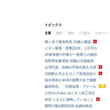
トピックス
主要
国内
海外
IT 経済
スポーツ
槍ヶ岳で遺体発見 19歳と確認
イオン爆発「貴重品OK」と許可か
JR東海夜行列車が一夜限りの復刻
長野県知事選挙 現職が当選確実
台湾代表、長崎の平和式典を欠席
北朝鮮が兵士をロシア派遣決定か
張本美和が卓球の国際大会で優勝
藤原竜也、「労務改善」アピール
人気YouTuber 白ビキニ加工否定
有吉 いまだに後悔していること
重岡大毅&濱田崇裕 結婚W発表