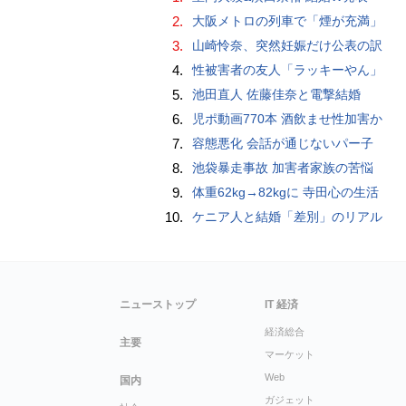
2.
大阪メトロの列車で「煙が充満」
3.
山崎怜奈、突然妊娠だけ公表の訳
4.
性被害者の友人「ラッキーやん」
5.
池田直人 佐藤佳奈と電撃結婚
6.
児ポ動画770本 酒飲ませ性加害か
7.
容態悪化 会話が通じないパー子
8.
池袋暴走事故 加害者家族の苦悩
9.
体重62kg→82kgに 寺田心の生活
10.
ケニア人と結婚「差別」のリアル
ニューストップ
IT 経済
経済総合
主要
マーケット
Web
国内
ガジェット