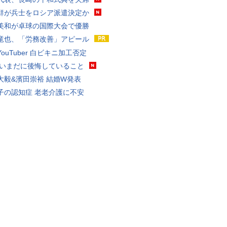
鮮が兵士をロシア派遣決定か
美和が卓球の国際大会で優勝
竜也、「労務改善」アピール
ouTuber 白ビキニ加工否定
 いまだに後悔していること
大毅&濱田崇裕 結婚W発表
子の認知症 老老介護に不安