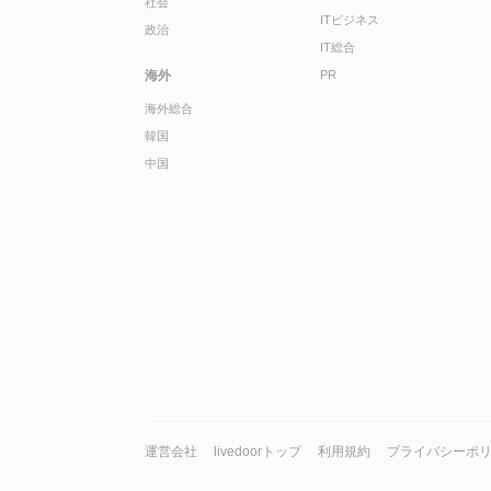
社会
ITビジネス
政治
IT総合
海外
PR
海外総合
韓国
中国
運営会社
livedoorトップ
利用規約
プライバシーポ