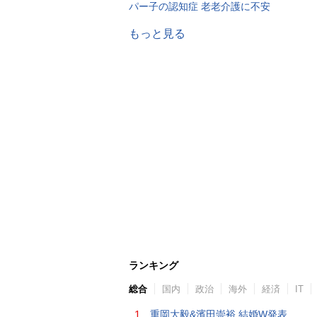
パー子の認知症 老老介護に不安
もっと見る
ランキング
総合
国内
政治
海外
経済
IT
1.
重岡大毅&濱田崇裕 結婚W発表