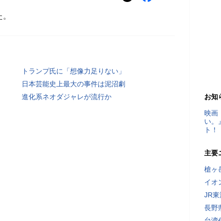
た。
トランプ氏に「想像力足りない」
日本芸能史上最大の事件は泥沼劇
進化系ネオダジャレが流行か
お知
映画
い。
ト！
主要
槍ヶ
イオ
JR
長野
台湾