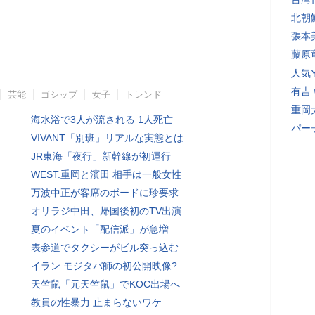
北朝
張本
藤原
人気Y
有吉
芸能
ゴシップ
女子
トレンド
重岡
海水浴で3人が流される 1人死亡
パー
VIVANT「別班」リアルな実態とは
JR東海「夜行」新幹線が初運行
WEST.重岡と濱田 相手は一般女性
万波中正が客席のボードに珍要求
オリラジ中田、帰国後初のTV出演
夏のイベント「配信派」が急増
表参道でタクシーがビル突っ込む
イラン モジタバ師の初公開映像?
天竺鼠「元天竺鼠」でKOC出場へ
教員の性暴力 止まらないワケ